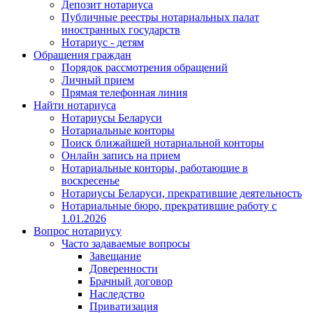
Депозит нотариуса
Публичные реестры нотариальных палат
иностранных государств
Нотариус - детям
Обращения граждан
Порядок рассмотрения обращений
Личный прием
Прямая телефонная линия
Найти нотариуса
Нотариусы Беларуси
Нотариальные конторы
Поиск ближайшей нотариальной конторы
Онлайн запись на прием
Нотариальные конторы, работающие в
воскресенье
Нотариусы Беларуси, прекратившие деятельность
Нотариальные бюро, прекратившие работу с
1.01.2026
Вопрос нотариусу
Часто задаваемые вопросы
Завещание
Доверенности
Брачный договор
Наследство
Приватизация