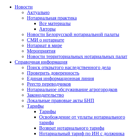
Новости
Актуально
Нотариальная практика
Все материалы
Авторы
Новости Белорусской нотариальной палаты
СМИ о нотариате
Нотариат в мире
Мероприятия
Новости территориальных нотариальных палат
Справочная информация
Поиск открытого наследственного дела
Проверить доверенность
Единая информационная линия
Реестр переводчиков
Нотариальное обслуживание агрогородков
Законодательство
Локальные правовые акты БНП
Тарифы
Тарифы
Освобождение от уплаты нотариального
тарифа
Возврат нотариального тарифа
Нотариальный тариф по ИН с должника