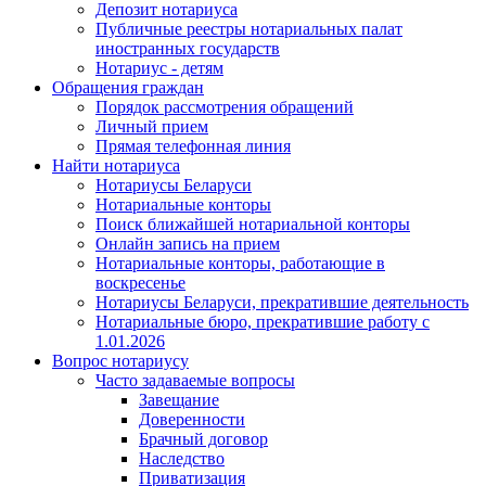
Депозит нотариуса
Публичные реестры нотариальных палат
иностранных государств
Нотариус - детям
Обращения граждан
Порядок рассмотрения обращений
Личный прием
Прямая телефонная линия
Найти нотариуса
Нотариусы Беларуси
Нотариальные конторы
Поиск ближайшей нотариальной конторы
Онлайн запись на прием
Нотариальные конторы, работающие в
воскресенье
Нотариусы Беларуси, прекратившие деятельность
Нотариальные бюро, прекратившие работу с
1.01.2026
Вопрос нотариусу
Часто задаваемые вопросы
Завещание
Доверенности
Брачный договор
Наследство
Приватизация