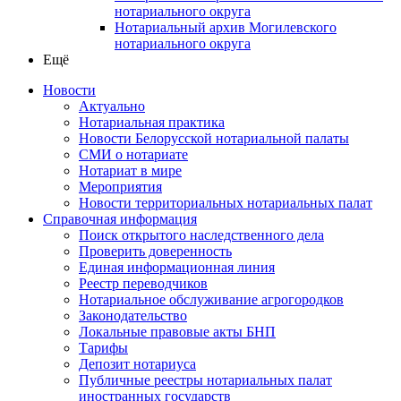
нотариального округа
Нотариальный архив Могилевского
нотариального округа
Ещё
Новости
Актуально
Нотариальная практика
Новости Белорусской нотариальной палаты
СМИ о нотариате
Нотариат в мире
Мероприятия
Новости территориальных нотариальных палат
Справочная информация
Поиск открытого наследственного дела
Проверить доверенность
Единая информационная линия
Реестр переводчиков
Нотариальное обслуживание агрогородков
Законодательство
Локальные правовые акты БНП
Тарифы
Депозит нотариуса
Публичные реестры нотариальных палат
иностранных государств