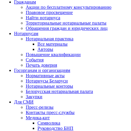
Гражданам
Акции по бесплатному консультированию
Правовое просвещение
Найти нотариуса
Территориальные нотариальные палаты
Обращения граждан и юридических лиц
Нотариусам
Нотариальная практика
Все материалы
Авторы
Повышение квалификации
События
Печать доверия
Госорганам и организациям
Нормативные акты
Нотариусы Беларуси
Нотариальные конторы
Белорусская нотариальная палата
Закупки
Для СМИ
Пресс-релизы
Контакты пресс-службы
Медика-кит
Символика
Руководство БНП