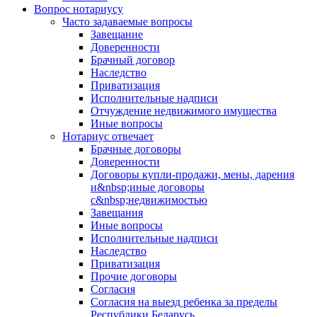
Вопрос нотариусу
Часто задаваемые вопросы
Завещание
Доверенности
Брачный договор
Наследство
Приватизация
Исполнительные надписи
Отчуждение недвижимого имущества
Иные вопросы
Нотариус отвечает
Брачные договоры
Доверенности
Договоры купли-продажи, мены, дарения
и&nbsp;иные договоры
с&nbsp;недвижимостью
Завещания
Иные вопросы
Исполнительные надписи
Наследство
Приватизация
Прочие договоры
Согласия
Согласия на выезд ребенка за пределы
Республики Беларусь