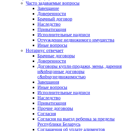
Часто задаваемые вопросы
Завещание
Доверенности
Брачный договор
Наследство
Приватизация
Исполнительные надписи
Отчуждение недвижимого имущества
Иные вопросы
Нотариус отвечает
Брачные договоры
Доверенности
Договоры купли-продажи, мены, дарения
и&nbsp;иные договоры
с&nbsp;недвижимостью
Завещания
Иные вопросы
Исполнительные надписи
Наследство
Приватизация
Прочие договоры
Согласия
Согласия на выезд ребенка за пределы
Республики Беларусь
Соглашения об уплате алиментов