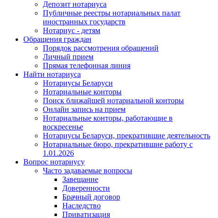
Депозит нотариуса
Публичные реестры нотариальных палат
иностранных государств
Нотариус - детям
Обращения граждан
Порядок рассмотрения обращений
Личный прием
Прямая телефонная линия
Найти нотариуса
Нотариусы Беларуси
Нотариальные конторы
Поиск ближайшей нотариальной конторы
Онлайн запись на прием
Нотариальные конторы, работающие в
воскресенье
Нотариусы Беларуси, прекратившие деятельность
Нотариальные бюро, прекратившие работу с
1.01.2026
Вопрос нотариусу
Часто задаваемые вопросы
Завещание
Доверенности
Брачный договор
Наследство
Приватизация