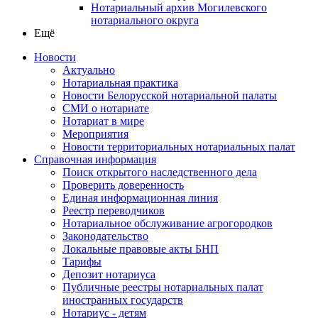
Нотариальный архив Могилевского
нотариального округа
Ещё
Новости
Актуально
Нотариальная практика
Новости Белорусской нотариальной палаты
СМИ о нотариате
Нотариат в мире
Мероприятия
Новости территориальных нотариальных палат
Справочная информация
Поиск открытого наследственного дела
Проверить доверенность
Единая информационная линия
Реестр переводчиков
Нотариальное обслуживание агрогородков
Законодательство
Локальные правовые акты БНП
Тарифы
Депозит нотариуса
Публичные реестры нотариальных палат
иностранных государств
Нотариус - детям