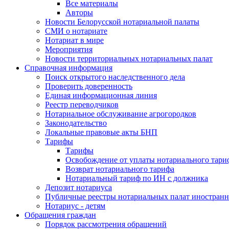
Все материалы
Авторы
Новости Белорусской нотариальной палаты
СМИ о нотариате
Нотариат в мире
Мероприятия
Новости территориальных нотариальных палат
Справочная информация
Поиск открытого наследственного дела
Проверить доверенность
Единая информационная линия
Реестр переводчиков
Нотариальное обслуживание агрогородков
Законодательство
Локальные правовые акты БНП
Тарифы
Тарифы
Освобождение от уплаты нотариального тари
Возврат нотариального тарифа
Нотариальный тариф по ИН с должника
Депозит нотариуса
Публичные реестры нотариальных палат иностранн
Нотариус - детям
Обращения граждан
Порядок рассмотрения обращений