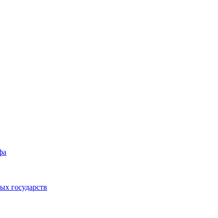
фа
ых государств