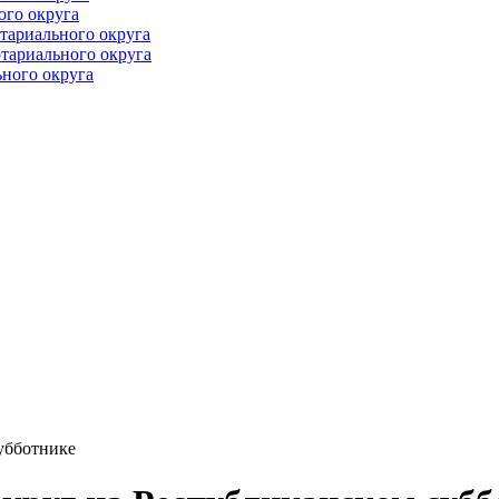
ого округа
тариального округа
тариального округа
ного округа
убботнике