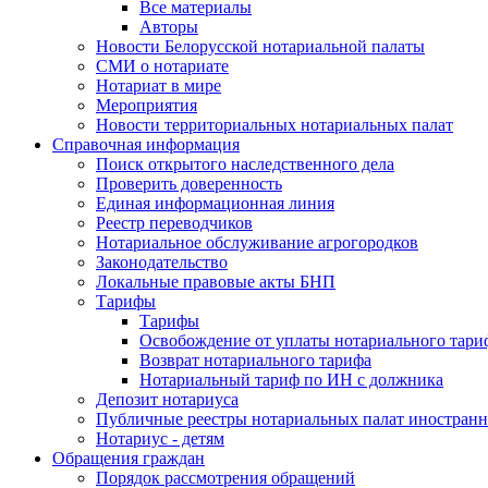
Все материалы
Авторы
Новости Белорусской нотариальной палаты
СМИ о нотариате
Нотариат в мире
Мероприятия
Новости территориальных нотариальных палат
Справочная информация
Поиск открытого наследственного дела
Проверить доверенность
Единая информационная линия
Реестр переводчиков
Нотариальное обслуживание агрогородков
Законодательство
Локальные правовые акты БНП
Тарифы
Тарифы
Освобождение от уплаты нотариального тари
Возврат нотариального тарифа
Нотариальный тариф по ИН с должника
Депозит нотариуса
Публичные реестры нотариальных палат иностранн
Нотариус - детям
Обращения граждан
Порядок рассмотрения обращений