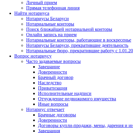
Личный прием
Прямая телефонная линия
Найти нотариуса
Нотариусы Беларуси
Нотариальные конторы
Поиск ближайшей нотариальной конторы
Онлайн запись на прием
Нотариальные конторы, работающие в воскресенье
Нотариусы Беларуси, прекратившие деятельность
Нотариальные бюро, прекратившие работу с 1.01.2
Вопрос нотариусу
Часто задаваемые вопросы
Завещание
Доверенности
Брачный договор
Наследство
Приватизация
Исполнительные надписи
Отчуждение недвижимого имущества
Иные вопросы
Нотариус отвечает
Брачные договоры
Доверенности
Договоры купли-продажи, мены, дарения и и
Завещания