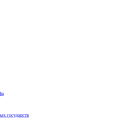
фа
ых государств