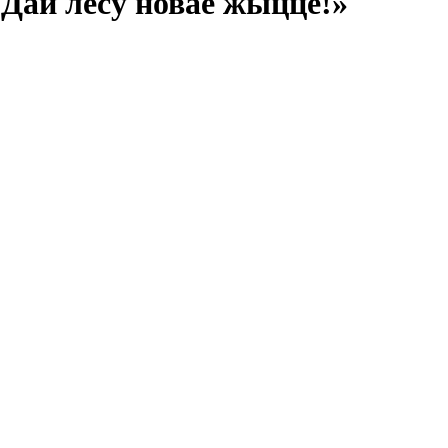
Дай лесу новае жыццё!»