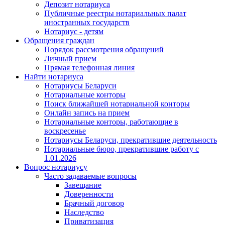
Депозит нотариуса
Публичные реестры нотариальных палат
иностранных государств
Нотариус - детям
Обращения граждан
Порядок рассмотрения обращений
Личный прием
Прямая телефонная линия
Найти нотариуса
Нотариусы Беларуси
Нотариальные конторы
Поиск ближайшей нотариальной конторы
Онлайн запись на прием
Нотариальные конторы, работающие в
воскресенье
Нотариусы Беларуси, прекратившие деятельность
Нотариальные бюро, прекратившие работу с
1.01.2026
Вопрос нотариусу
Часто задаваемые вопросы
Завещание
Доверенности
Брачный договор
Наследство
Приватизация