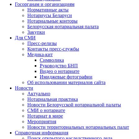
Госорганам и организациям
Нормативные акты
Нотариусы Беларуси
Нотариальные конторы
Белорусская нотариальная палата
Закупки
Для СМИ
Пресс-релизы
Контакты пресс-службы
Медика-кит
Символика
Руководство БНП
Видео о нотариате
Имиджевые фотографии
Об использовании материалов сайта
Новости
Актуально
Нотариальная практика
Новости Белорусской нотариальной палаты
СМИ о нотариате
Нотариат в мире
Мероприятия
Новости территориальных нотариальных палат
Справочная информация
Поиск открытого наследственного дела