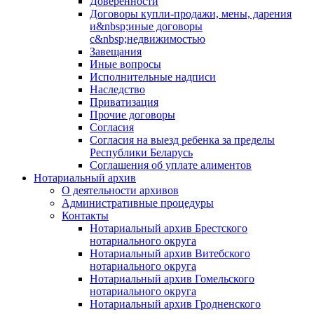
Доверенности
Договоры купли-продажи, мены, дарения
и&nbsp;иные договоры
с&nbsp;недвижимостью
Завещания
Иные вопросы
Исполнительные надписи
Наследство
Приватизация
Прочие договоры
Согласия
Согласия на выезд ребенка за пределы
Республики Беларусь
Соглашения об уплате алиментов
Нотариальный архив
О деятельности архивов
Административные процедуры
Контакты
Нотариальный архив Брестского
нотариального округа
Нотариальный архив Витебского
нотариального округа
Нотариальный архив Гомельского
нотариального округа
Нотариальный архив Гродненского