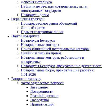
Депозит нотариуса
Публичные реестры нотариальных палат
иностранных государств
Нотариус - детям
Обращения граждан
Порядок рассмотрения обращений
Личный прием
Прямая телефонная линия
Найти нотариуса
Нотариусы Беларуси
Нотариальные конторы
Поиск ближайшей нотариальной конторы
Онлайн запись на прием
Нотариальные конторы, работающие в
воскресенье
Нотариусы Беларуси, прекратившие деятельность
Нотариальные бюро, прекратившие работу с
1.01.2026
Вопрос нотариусу
Часто задаваемые вопросы
Завещание
Доверенности
Брачный договор
Наследство
Приватизация