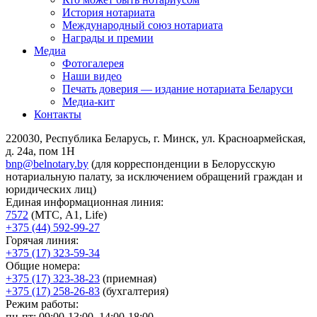
История нотариата
Международный союз нотариата
Награды и премии
Медиа
Фотогалерея
Наши видео
Печать доверия — издание нотариата Беларуси
Медиа-кит
Контакты
220030, Республика Беларусь, г. Минск, ул. Красноармейская,
д. 24а, пом 1Н
bnp@belnotary.by
(для корреспонденции в Белорусскую
нотариальную палату, за исключением обращений граждан и
юридических лиц)
Единая информационная линия:
7572
(МТС, A1, Life)
+375 (44) 592-99-27
Горячая линия:
+375 (17) 323-59-34
Общие номера:
+375 (17) 323-38-23
(приемная)
+375 (17) 258-26-83
(бухгалтерия)
Режим работы:
пн-пт: 09:00-13:00, 14:00-18:00