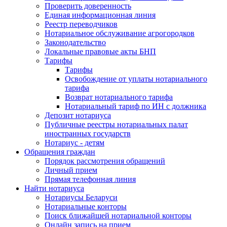
Проверить доверенность
Единая информационная линия
Реестр переводчиков
Нотариальное обслуживание агрогородков
Законодательство
Локальные правовые акты БНП
Тарифы
Тарифы
Освобождение от уплаты нотариального
тарифа
Возврат нотариального тарифа
Нотариальный тариф по ИН с должника
Депозит нотариуса
Публичные реестры нотариальных палат
иностранных государств
Нотариус - детям
Обращения граждан
Порядок рассмотрения обращений
Личный прием
Прямая телефонная линия
Найти нотариуса
Нотариусы Беларуси
Нотариальные конторы
Поиск ближайшей нотариальной конторы
Онлайн запись на прием