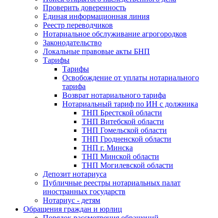
Проверить доверенность
Единая информационная линия
Реестр переводчиков
Нотариальное обслуживание агрогородков
Законодательство
Локальные правовые акты БНП
Тарифы
Тарифы
Освобождение от уплаты нотариального
тарифа
Возврат нотариального тарифа
Нотариальный тариф по ИН с должника
ТНП Брестской области
ТНП Витебской области
ТНП Гомельской области
ТНП Гродненской области
ТНП г. Минска
ТНП Минской области
ТНП Могилевской области
Депозит нотариуса
Публичные реестры нотариальных палат
иностранных государств
Нотариус - детям
Обращения граждан и юрлиц
Порядок рассмотрения обращений