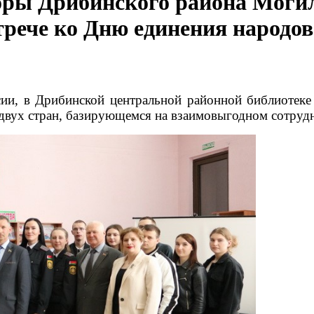
оры Дрибинского района Могил
трече ко Дню единения народов
сии, в Дрибинской центральной районной библиотек
двух стран, базирующемся на взаимовыгодном сотрудн