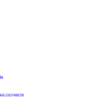
фа
ых государств