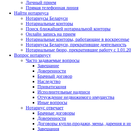
Личный прием
Прямая телефонная линия
Найти нотариуса
Нотариусы Беларуси
Нотариальные конторы
Поиск ближайшей нотариальной конторы
Онлайн запись на прием
Нотариальные конторы, работающие в воскресенье
Нотариусы Беларуси, прекратившие деятельность
Нотариальные бюро, прекратившие работу с 1.01.2
Вопрос нотариусу
Часто задаваемые вопросы
Завещание
Доверенности
Брачный договор
Наследство
Приватизация
Исполнительные надписи
Отчуждение недвижимого имущества
Иные вопросы
Нотариус отвечает
Брачные договоры
Доверенности
Договоры купли-продажи, мены, дарения и и
Завещания