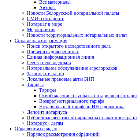
Все материалы
Авторы
Новости Белорусской нотариальной палаты
СМИ о нотариате
Нотариат в мире
Мероприятия
Новости территориальных нотариальных палат
Справочная информация
Поиск открытого наследственного дела
Проверить доверенность
Единая информационная линия
Реестр переводчиков
Нотариальное обслуживание агрогородков
Законодательство
Локальные правовые акты БНП
Тарифы
Тарифы
Освобождение от уплаты нотариального тари
Возврат нотариального тарифа
Нотариальный тариф по ИН с должника
Депозит нотариуса
Публичные реестры нотариальных палат иностранн
Нотариус - детям
Обращения граждан
Порядок рассмотрения обращений