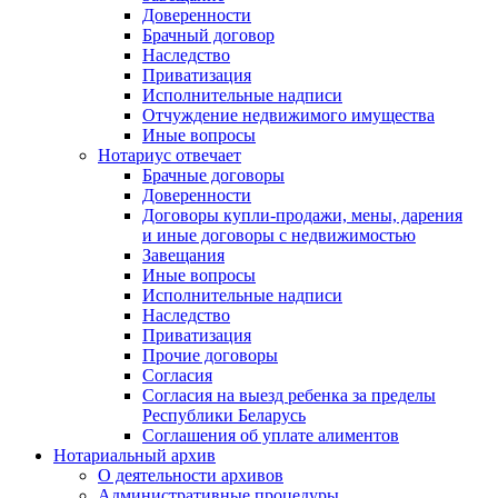
Доверенности
Брачный договор
Наследство
Приватизация
Исполнительные надписи
Отчуждение недвижимого имущества
Иные вопросы
Нотариус отвечает
Брачные договоры
Доверенности
Договоры купли-продажи, мены, дарения
и иные договоры с недвижимостью
Завещания
Иные вопросы
Исполнительные надписи
Наследство
Приватизация
Прочие договоры
Согласия
Согласия на выезд ребенка за пределы
Республики Беларусь
Соглашения об уплате алиментов
Нотариальный архив
О деятельности архивов
Административные процедуры