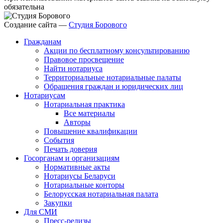
обязательна
Создание сайта —
Студия Борового
Гражданам
Акции по бесплатному консультированию
Правовое просвещение
Найти нотариуса
Территориальные нотариальные палаты
Обращения граждан и юридических лиц
Нотариусам
Нотариальная практика
Все материалы
Авторы
Повышение квалификации
События
Печать доверия
Госорганам и организациям
Нормативные акты
Нотариусы Беларуси
Нотариальные конторы
Белорусская нотариальная палата
Закупки
Для СМИ
Пресс-релизы