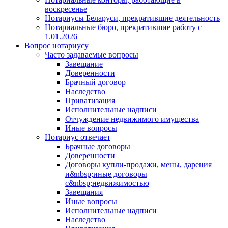
воскресенье
Нотариусы Беларуси, прекратившие деятельность
Нотариальные бюро, прекратившие работу с
1.01.2026
Вопрос нотариусу
Часто задаваемые вопросы
Завещание
Доверенности
Брачный договор
Наследство
Приватизация
Исполнительные надписи
Отчуждение недвижимого имущества
Иные вопросы
Нотариус отвечает
Брачные договоры
Доверенности
Договоры купли-продажи, мены, дарения
и&nbsp;иные договоры
с&nbsp;недвижимостью
Завещания
Иные вопросы
Исполнительные надписи
Наследство