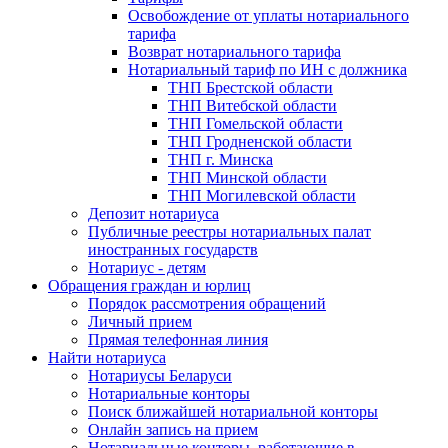
Освобождение от уплаты нотариального
тарифа
Возврат нотариального тарифа
Нотариальный тариф по ИН с должника
ТНП Брестской области
ТНП Витебской области
ТНП Гомельской области
ТНП Гродненской области
ТНП г. Минска
ТНП Минской области
ТНП Могилевской области
Депозит нотариуса
Публичные реестры нотариальных палат
иностранных государств
Нотариус - детям
Обращения граждан и юрлиц
Порядок рассмотрения обращений
Личный прием
Прямая телефонная линия
Найти нотариуса
Нотариусы Беларуси
Нотариальные конторы
Поиск ближайшей нотариальной конторы
Онлайн запись на прием
Нотариальные конторы, работающие в