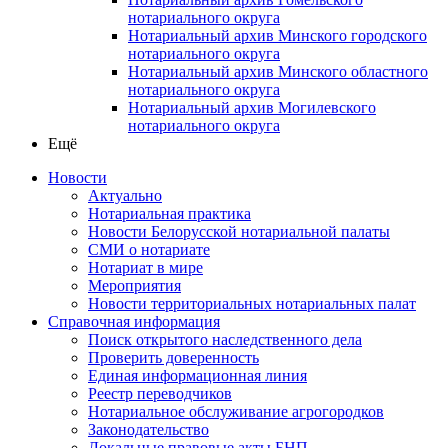
нотариального округа
Нотариальный архив Минского городского
нотариального округа
Нотариальный архив Минского областного
нотариального округа
Нотариальный архив Могилевского
нотариального округа
Ещё
Новости
Актуально
Нотариальная практика
Новости Белорусской нотариальной палаты
СМИ о нотариате
Нотариат в мире
Мероприятия
Новости территориальных нотариальных палат
Справочная информация
Поиск открытого наследственного дела
Проверить доверенность
Единая информационная линия
Реестр переводчиков
Нотариальное обслуживание агрогородков
Законодательство
Локальные правовые акты БНП