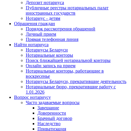
Депозит нотариуса
Публичные реестры нотариальных палат
иностранных государств
Нотариус - детям
Обращения граждан
Порядок рассмотрения обращений
Личный прием
Прямая телефонная линия
Найти нотариуса
Нотариусы Беларуси
Нотариальные конторы
Поиск ближайшей нотариальной конторы
Онлайн запись на прием
Нотариальные конторы, работающие в
воскресенье
Нотариусы Беларуси, прекратившие деятельность
Нотариальные бюро, прекратившие работу с
1.01.2026
Вопрос нотариусу
Часто задаваемые вопросы
Завещание
Доверенности
Брачный договор
Наследство
Приватизация