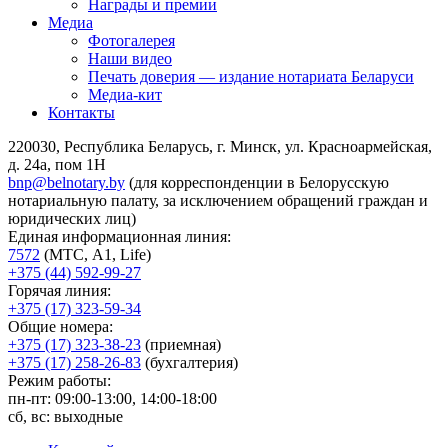
Награды и премии
Медиа
Фотогалерея
Наши видео
Печать доверия — издание нотариата Беларуси
Медиа-кит
Контакты
220030, Республика Беларусь, г. Минск, ул. Красноармейская,
д. 24а, пом 1Н
bnp@belnotary.by
(для корреспонденции в Белорусскую
нотариальную палату, за исключением обращений граждан и
юридических лиц)
Единая информационная линия:
7572
(МТС, A1, Life)
+375 (44) 592-99-27
Горячая линия:
+375 (17) 323-59-34
Общие номера:
+375 (17) 323-38-23
(приемная)
+375 (17) 258-26-83
(бухгалтерия)
Режим работы:
пн-пт: 09:00-13:00, 14:00-18:00
сб, вс: выходные