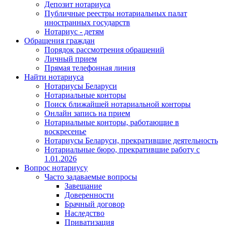
Депозит нотариуса
Публичные реестры нотариальных палат
иностранных государств
Нотариус - детям
Обращения граждан
Порядок рассмотрения обращений
Личный прием
Прямая телефонная линия
Найти нотариуса
Нотариусы Беларуси
Нотариальные конторы
Поиск ближайшей нотариальной конторы
Онлайн запись на прием
Нотариальные конторы, работающие в
воскресенье
Нотариусы Беларуси, прекратившие деятельность
Нотариальные бюро, прекратившие работу с
1.01.2026
Вопрос нотариусу
Часто задаваемые вопросы
Завещание
Доверенности
Брачный договор
Наследство
Приватизация