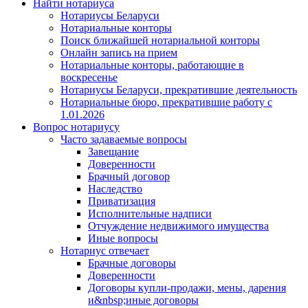
Найти нотариуса
Нотариусы Беларуси
Нотариальные конторы
Поиск ближайшей нотариальной конторы
Онлайн запись на прием
Нотариальные конторы, работающие в
воскресенье
Нотариусы Беларуси, прекратившие деятельность
Нотариальные бюро, прекратившие работу с
1.01.2026
Вопрос нотариусу
Часто задаваемые вопросы
Завещание
Доверенности
Брачный договор
Наследство
Приватизация
Исполнительные надписи
Отчуждение недвижимого имущества
Иные вопросы
Нотариус отвечает
Брачные договоры
Доверенности
Договоры купли-продажи, мены, дарения
и&nbsp;иные договоры