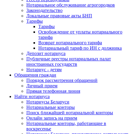
Нотариальное обслуживание агрогородков
Законодательство
Локальные правовые акты БНП
Тарифы
Тарифы
Освобождение от уплаты нотариального
тарифа
Возврат нотариального тарифа
Нотариальный тариф по ИН с должника
Депозит нотариуса
Публичные реестры нотариальных палат
иностранных государств
Нотариус - детям
Обращения граждан
Порядок рассмотрения обращений
Личный прием
Прямая телефонная линия
Найти нотариуса
Нотариусы Беларуси
Нотариальные конторы
Поиск ближайшей нотариальной конторы
Онлайн запись на прием
Нотариальные конторы, работающие в
воскресенье