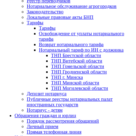
Реестр переводчиков
Нотариальное обслуживание агрогородков
Законодательство
Локальные правовые акты БНП
Тарифы
Тарифы
Освобождение от уплаты нотариального
тарифа
Возврат нотариального тарифа
Нотариальный тариф по ИН с должника
ТНП Брестской области
ТНП Витебской области
ТНП Гомельской области
ТНП Гродненской области
ТНП г. Минска
ТНП Минской области
ТНП Могилевской области
Депозит нотариуса
Публичные реестры нотариальных палат
иностранных государств
Нотариус - детям
Обращения граждан и юрлиц
Порядок рассмотрения обращений
Личный прием
Прямая телефонная линия