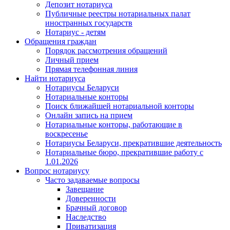
Депозит нотариуса
Публичные реестры нотариальных палат
иностранных государств
Нотариус - детям
Обращения граждан
Порядок рассмотрения обращений
Личный прием
Прямая телефонная линия
Найти нотариуса
Нотариусы Беларуси
Нотариальные конторы
Поиск ближайшей нотариальной конторы
Онлайн запись на прием
Нотариальные конторы, работающие в
воскресенье
Нотариусы Беларуси, прекратившие деятельность
Нотариальные бюро, прекратившие работу с
1.01.2026
Вопрос нотариусу
Часто задаваемые вопросы
Завещание
Доверенности
Брачный договор
Наследство
Приватизация