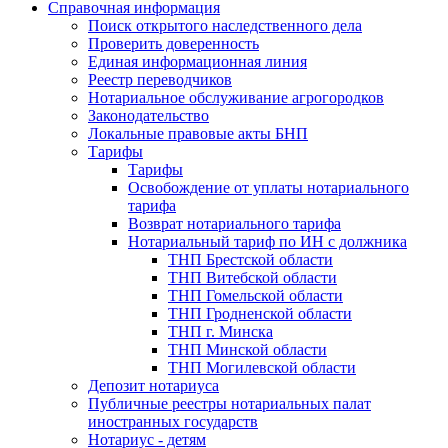
Справочная информация
Поиск открытого наследственного дела
Проверить доверенность
Единая информационная линия
Реестр переводчиков
Нотариальное обслуживание агрогородков
Законодательство
Локальные правовые акты БНП
Тарифы
Тарифы
Освобождение от уплаты нотариального
тарифа
Возврат нотариального тарифа
Нотариальный тариф по ИН с должника
ТНП Брестской области
ТНП Витебской области
ТНП Гомельской области
ТНП Гродненской области
ТНП г. Минска
ТНП Минской области
ТНП Могилевской области
Депозит нотариуса
Публичные реестры нотариальных палат
иностранных государств
Нотариус - детям