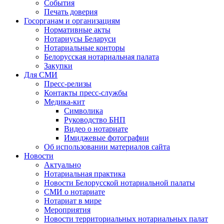
События
Печать доверия
Госорганам и организациям
Нормативные акты
Нотариусы Беларуси
Нотариальные конторы
Белорусская нотариальная палата
Закупки
Для СМИ
Пресс-релизы
Контакты пресс-службы
Медика-кит
Символика
Руководство БНП
Видео о нотариате
Имиджевые фотографии
Об использовании материалов сайта
Новости
Актуально
Нотариальная практика
Новости Белорусской нотариальной палаты
СМИ о нотариате
Нотариат в мире
Мероприятия
Новости территориальных нотариальных палат