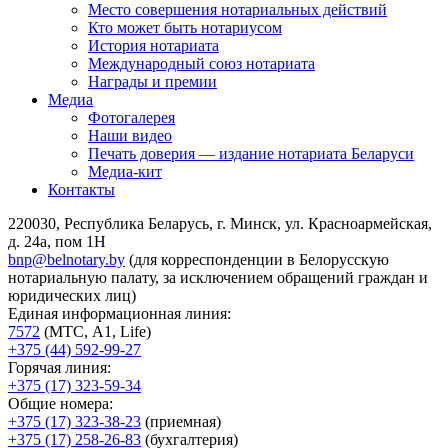
Место совершения нотариальных действий
Кто может быть нотариусом
История нотариата
Международный союз нотариата
Награды и премии
Медиа
Фотогалерея
Наши видео
Печать доверия — издание нотариата Беларуси
Медиа-кит
Контакты
220030, Республика Беларусь, г. Минск, ул. Красноармейская,
д. 24а, пом 1Н
bnp@belnotary.by
(для корреспонденции в Белорусскую
нотариальную палату, за исключением обращений граждан и
юридических лиц)
Единая информационная линия:
7572
(МТС, A1, Life)
+375 (44) 592-99-27
Горячая линия:
+375 (17) 323-59-34
Общие номера:
+375 (17) 323-38-23
(приемная)
+375 (17) 258-26-83
(бухгалтерия)