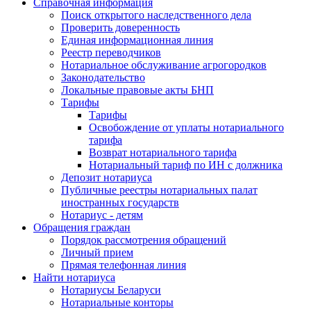
Справочная информация
Поиск открытого наследственного дела
Проверить доверенность
Единая информационная линия
Реестр переводчиков
Нотариальное обслуживание агрогородков
Законодательство
Локальные правовые акты БНП
Тарифы
Тарифы
Освобождение от уплаты нотариального
тарифа
Возврат нотариального тарифа
Нотариальный тариф по ИН с должника
Депозит нотариуса
Публичные реестры нотариальных палат
иностранных государств
Нотариус - детям
Обращения граждан
Порядок рассмотрения обращений
Личный прием
Прямая телефонная линия
Найти нотариуса
Нотариусы Беларуси
Нотариальные конторы