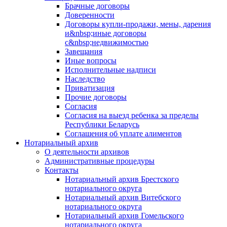
Брачные договоры
Доверенности
Договоры купли-продажи, мены, дарения
и&nbsp;иные договоры
с&nbsp;недвижимостью
Завещания
Иные вопросы
Исполнительные надписи
Наследство
Приватизация
Прочие договоры
Согласия
Согласия на выезд ребенка за пределы
Республики Беларусь
Соглашения об уплате алиментов
Нотариальный архив
О деятельности архивов
Административные процедуры
Контакты
Нотариальный архив Брестского
нотариального округа
Нотариальный архив Витебского
нотариального округа
Нотариальный архив Гомельского
нотариального округа