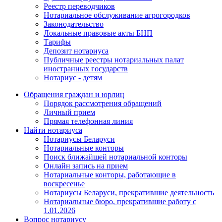
Реестр переводчиков
Нотариальное обслуживание агрогородков
Законодательство
Локальные правовые акты БНП
Тарифы
Депозит нотариуса
Публичные реестры нотариальных палат
иностранных государств
Нотариус - детям
Обращения граждан и юрлиц
Порядок рассмотрения обращений
Личный прием
Прямая телефонная линия
Найти нотариуса
Нотариусы Беларуси
Нотариальные конторы
Поиск ближайшей нотариальной конторы
Онлайн запись на прием
Нотариальные конторы, работающие в
воскресенье
Нотариусы Беларуси, прекратившие деятельность
Нотариальные бюро, прекратившие работу с
1.01.2026
Вопрос нотариусу