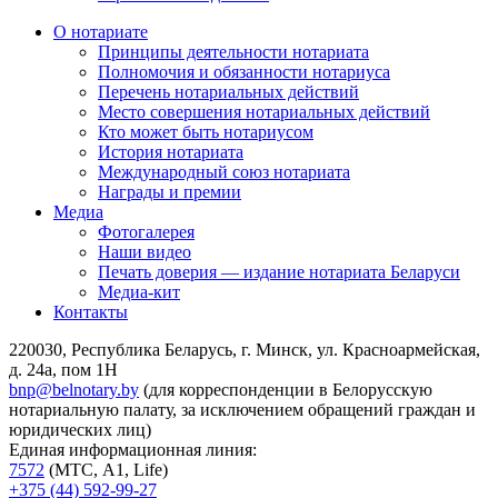
О нотариате
Принципы деятельности нотариата
Полномочия и обязанности нотариуса
Перечень нотариальных действий
Место совершения нотариальных действий
Кто может быть нотариусом
История нотариата
Международный союз нотариата
Награды и премии
Медиа
Фотогалерея
Наши видео
Печать доверия — издание нотариата Беларуси
Медиа-кит
Контакты
220030, Республика Беларусь, г. Минск, ул. Красноармейская,
д. 24а, пом 1Н
bnp@belnotary.by
(для корреспонденции в Белорусскую
нотариальную палату, за исключением обращений граждан и
юридических лиц)
Единая информационная линия:
7572
(МТС, A1, Life)
+375 (44) 592-99-27