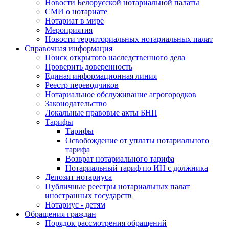
Новости Белорусской нотариальной палаты
СМИ о нотариате
Нотариат в мире
Мероприятия
Новости территориальных нотариальных палат
Справочная информация
Поиск открытого наследственного дела
Проверить доверенность
Единая информационная линия
Реестр переводчиков
Нотариальное обслуживание агрогородков
Законодательство
Локальные правовые акты БНП
Тарифы
Тарифы
Освобождение от уплаты нотариального
тарифа
Возврат нотариального тарифа
Нотариальный тариф по ИН с должника
Депозит нотариуса
Публичные реестры нотариальных палат
иностранных государств
Нотариус - детям
Обращения граждан
Порядок рассмотрения обращений