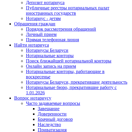
Депозит нотариуса
Публичные реестры нотариальных палат
иностранных государств
Нотариус - детям
Обращения граждан
Порядок рассмотрения обращений
Личный прием
Прямая телефонная линия
Найти нотариуса
Нотариусы Беларуси
Нотариальные конторы
Поиск ближайшей нотариальной конторы
Онлайн запись на прием
Нотариальные конторы, работающие в
воскресенье
Нотариусы Беларуси, прекратившие деятельность
Нотариальные бюро, прекратившие работу с
1.01.2026
Вопрос нотариусу
Часто задаваемые вопросы
Завещание
Доверенности
Брачный договор
Наследство
Приватизация