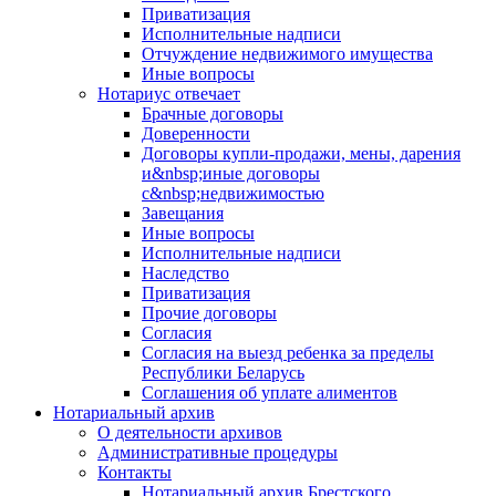
Приватизация
Исполнительные надписи
Отчуждение недвижимого имущества
Иные вопросы
Нотариус отвечает
Брачные договоры
Доверенности
Договоры купли-продажи, мены, дарения
и&nbsp;иные договоры
с&nbsp;недвижимостью
Завещания
Иные вопросы
Исполнительные надписи
Наследство
Приватизация
Прочие договоры
Согласия
Согласия на выезд ребенка за пределы
Республики Беларусь
Соглашения об уплате алиментов
Нотариальный архив
О деятельности архивов
Административные процедуры
Контакты
Нотариальный архив Брестского