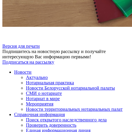
Версия для печати
Подпишитесь на новостную рассылку и получайте
интересующую Вас информацию первыми!
Подписаться на рассылку
Новости
Актуально
Нотариальная практика
Новости Белорусской нотариальной палаты
СМИ о нотариате
Нотариат в мире
Мероприятия
Новости территориальных нотариальных палат
Справочная информация
Поиск открытого наследственного дела
Проверить доверенность
Единая информационная линия