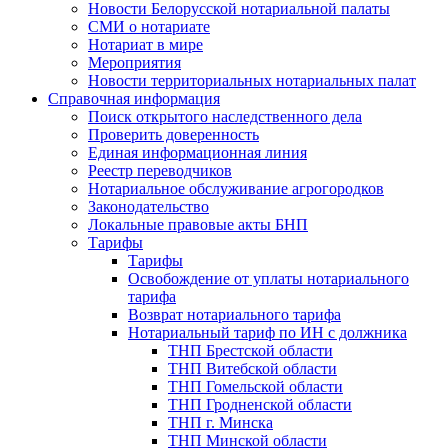
Новости Белорусской нотариальной палаты
СМИ о нотариате
Нотариат в мире
Мероприятия
Новости территориальных нотариальных палат
Справочная информация
Поиск открытого наследственного дела
Проверить доверенность
Единая информационная линия
Реестр переводчиков
Нотариальное обслуживание агрогородков
Законодательство
Локальные правовые акты БНП
Тарифы
Тарифы
Освобождение от уплаты нотариального
тарифа
Возврат нотариального тарифа
Нотариальный тариф по ИН с должника
ТНП Брестской области
ТНП Витебской области
ТНП Гомельской области
ТНП Гродненской области
ТНП г. Минска
ТНП Минской области