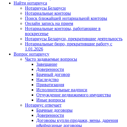
Найти нотариуса
Нотариусы Беларуси
Нотариальные конторы
Поиск ближайшей нотариальной конторы
Онлайн запись на прием
Нотариальные конторы, работающие в
воскресенье
Нотариусы Беларуси, прекратившие деятельность
Нотариальные бюро, прекратившие работу с
1.01.2026
Вопрос нотариусу
Часто задаваемые вопросы
Завещание
Доверенности
Брачный договор
Наследство
Приватизация
Исполнительные надписи
Отчуждение недвижимого имущества
Иные вопросы
Нотариус отвечает
Брачные договоры
Доверенности
Договоры купли-продажи, мены, дарения
и&nbsp;иные договоры