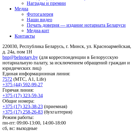
Награды и премии
Медиа
Фотогалерея
Наши видео
Печать доверия — издание нотариата Беларуси
Медиа-кит
Контакты
220030, Республика Беларусь, г. Минск, ул. Красноармейская,
д. 24а, пом 1Н
bnp@belnotary.by
(для корреспонденции в Белорусскую
нотариальную палату, за исключением обращений граждан и
юридических лиц)
Единая информационная линия:
7572
(МТС, A1, Life)
+375 (44) 592-99-27
Горячая линия:
+375 (17) 323-59-34
Общие номера:
+375 (17) 323-38-23
(приемная)
+375 (17) 258-26-83
(бухгалтерия)
Режим работы:
пн-пт: 09:00-13:00, 14:00-18:00
сб, вс: выходные