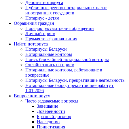
Депозит нотариуса
Публичные реестры нотариальных палат
иностранных государств
Нотариус - детям
Обращения граждан
Порядок рассмотрения обращений
Личный прием
Прямая телефонная линия
Найти нотариуса
Нотариусы Беларуси
Нотариальные конторы
Поиск ближайшей нотариальной конторы
Онлайн запись на прием
Нотариальные конторы, работающие в
воскресенье
Нотариусы Беларуси, прекратившие деятельность
Нотариальные бюро, прекратившие работу с
1.01.2026
Вопрос нотариусу
Часто задаваемые вопросы
Завещание
Доверенности
Брачный договор
Наследство
Приватизация