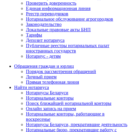
Проверить доверенность
Единая информационная линия
Реестр переводчиков
Нотариальное обслуживание агрогородков
Законодательство
Локальные правовые акты БНП
Тарифы
Депозит нотариуса
Публичные реестры нотариальных палат
иностранных государств
Нотариус - детям
Обращения граждан и юрлиц
Порядок рассмотрения обращений
Личный прием
Прямая телефонная линия
Найти нотариуса
Нотариусы Беларуси
Нотариальные конторы
Поиск ближайшей нотариальной конторы
Онлайн запись на прием
Нотариальные конторы, работающие в
воскресенье
Нотариусы Беларуси, прекратившие деятельность
Нотариальные бюро, прекратившие работу с