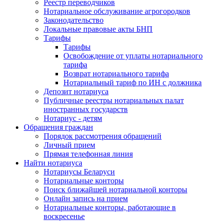
Реестр переводчиков
Нотариальное обслуживание агрогородков
Законодательство
Локальные правовые акты БНП
Тарифы
Тарифы
Освобождение от уплаты нотариального
тарифа
Возврат нотариального тарифа
Нотариальный тариф по ИН с должника
Депозит нотариуса
Публичные реестры нотариальных палат
иностранных государств
Нотариус - детям
Обращения граждан
Порядок рассмотрения обращений
Личный прием
Прямая телефонная линия
Найти нотариуса
Нотариусы Беларуси
Нотариальные конторы
Поиск ближайшей нотариальной конторы
Онлайн запись на прием
Нотариальные конторы, работающие в
воскресенье