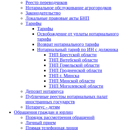
Реестр переводчиков
Нотариальное обслуживание агрогородков
Законодательство
Локальные правовые акты БНП
Тарифы
Тарифы
Освобождение от уплаты нотариального
тарифа
Возврат нотариального тарифа
Нотариальный тариф по ИН с должника
ТНП Брестской области
ТНП Витебской области
ТНП Гомельской области
ТНП Гродненской области
ТНП г. Минска
ТНП Минской области
ТНП Могилевской области
Депозит нотариуса
Публичные реестры нотариальных палат
иностранных государств
Нотариус - детям
Обращения граждан и юрлиц
Порядок рассмотрения обращений
Личный прием
Прямая телефонная линия