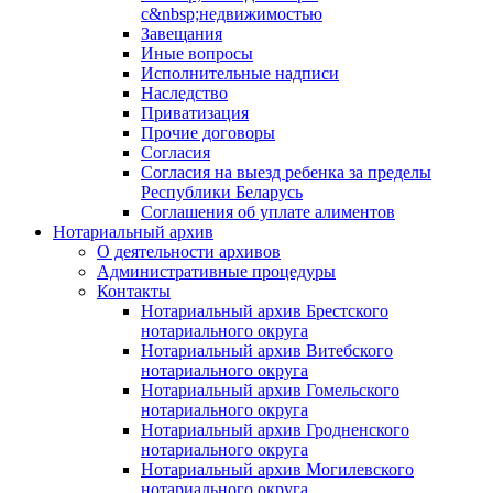
с&nbsp;недвижимостью
Завещания
Иные вопросы
Исполнительные надписи
Наследство
Приватизация
Прочие договоры
Согласия
Согласия на выезд ребенка за пределы
Республики Беларусь
Соглашения об уплате алиментов
Нотариальный архив
О деятельности архивов
Административные процедуры
Контакты
Нотариальный архив Брестского
нотариального округа
Нотариальный архив Витебского
нотариального округа
Нотариальный архив Гомельского
нотариального округа
Нотариальный архив Гродненского
нотариального округа
Нотариальный архив Могилевского
нотариального округа