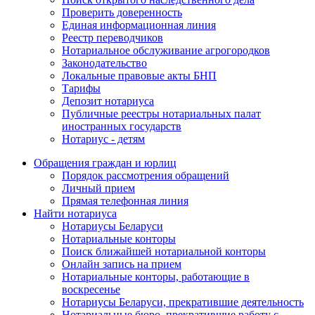
Проверить доверенность
Единая информационная линия
Реестр переводчиков
Нотариальное обслуживание агрогородков
Законодательство
Локальные правовые акты БНП
Тарифы
Депозит нотариуса
Публичные реестры нотариальных палат
иностранных государств
Нотариус - детям
Обращения граждан и юрлиц
Порядок рассмотрения обращений
Личный прием
Прямая телефонная линия
Найти нотариуса
Нотариусы Беларуси
Нотариальные конторы
Поиск ближайшей нотариальной конторы
Онлайн запись на прием
Нотариальные конторы, работающие в
воскресенье
Нотариусы Беларуси, прекратившие деятельность
Нотариальные бюро, прекратившие работу с