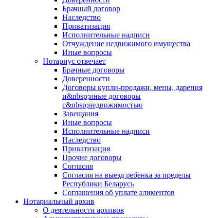
Брачный договор
Наследство
Приватизация
Исполнительные надписи
Отчуждение недвижимого имущества
Иные вопросы
Нотариус отвечает
Брачные договоры
Доверенности
Договоры купли-продажи, мены, дарения
и&nbsp;иные договоры
с&nbsp;недвижимостью
Завещания
Иные вопросы
Исполнительные надписи
Наследство
Приватизация
Прочие договоры
Согласия
Согласия на выезд ребенка за пределы
Республики Беларусь
Соглашения об уплате алиментов
Нотариальный архив
О деятельности архивов