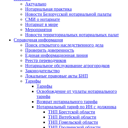
Актуально
Нотариальная практика
Новости Белорусской нотариальной палаты
СМИ о нотариате
Нотариат в мире
Мероприятия
Новости территориальных нотариальных палат
Справочная информация
Поиск открытого наследственного дела
Проверить доверенность
Единая информационная линия
Реестр переводчиков
Нотариальное обслуживание агрогородков
Законодательство
Локальные правовые акты БНП
Тарифы
Тарифы
Освобождение от уплаты нотариального
тарифа
Возврат нотариального тарифа
Нотариальный тариф по ИН с должника
ТНП Брестской области
ТНП Витебской области
ТНП Гомельской области
ТНП Гродненской области