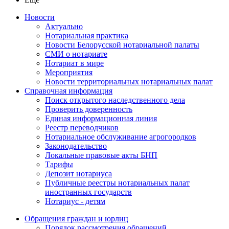
Новости
Актуально
Нотариальная практика
Новости Белорусской нотариальной палаты
СМИ о нотариате
Нотариат в мире
Мероприятия
Новости территориальных нотариальных палат
Справочная информация
Поиск открытого наследственного дела
Проверить доверенность
Единая информационная линия
Реестр переводчиков
Нотариальное обслуживание агрогородков
Законодательство
Локальные правовые акты БНП
Тарифы
Депозит нотариуса
Публичные реестры нотариальных палат
иностранных государств
Нотариус - детям
Обращения граждан и юрлиц
Порядок рассмотрения обращений