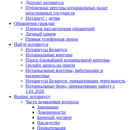
Депозит нотариуса
Публичные реестры нотариальных палат
иностранных государств
Нотариус - детям
Обращения граждан
Порядок рассмотрения обращений
Личный прием
Прямая телефонная линия
Найти нотариуса
Нотариусы Беларуси
Нотариальные конторы
Поиск ближайшей нотариальной конторы
Онлайн запись на прием
Нотариальные конторы, работающие в
воскресенье
Нотариусы Беларуси, прекратившие деятельность
Нотариальные бюро, прекратившие работу с
1.01.2026
Вопрос нотариусу
Часто задаваемые вопросы
Завещание
Доверенности
Брачный договор
Наследство
Приватизация