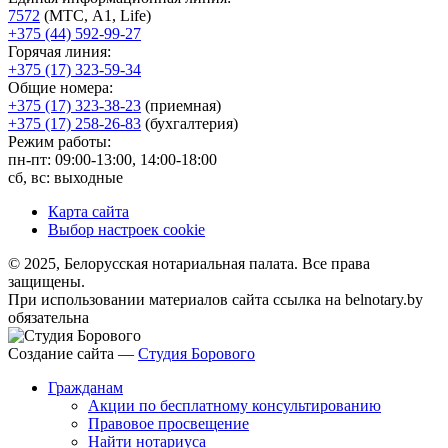
7572
(МТС, A1, Life)
+375 (44) 592-99-27
Горячая линия:
+375 (17) 323-59-34
Общие номера:
+375 (17) 323-38-23
(приемная)
+375 (17) 258-26-83
(бухгалтерия)
Режим работы:
пн-пт: 09:00-13:00, 14:00-18:00
сб, вс: выходные
Карта сайта
Выбор настроек cookie
© 2025, Белорусская нотариальная палата. Все права
защищены.
При использовании материалов сайта ссылка на belnotary.by
обязательна
Создание сайта —
Студия Борового
Гражданам
Акции по бесплатному консультированию
Правовое просвещение
Найти нотариуса