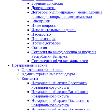
Брачные договоры
Доверенности
Договоры купли-продажи, мены, дарения
и иные договоры с недвижимостью
Завещания
Иные вопросы
Исполнительные надписи
Наследство
Приватизация
Прочие договоры
Согласия
Согласия на выезд ребенка за пределы
Республики Беларусь
Соглашения об уплате алиментов
Нотариальный архив
О деятельности архивов
Административные процедуры
Контакты
Нотариальный архив Брестского
нотариального округа
Нотариальный архив Витебского
нотариального округа
Нотариальный архив Гомельского
нотариального округа
Нотариальный архив Гродненского