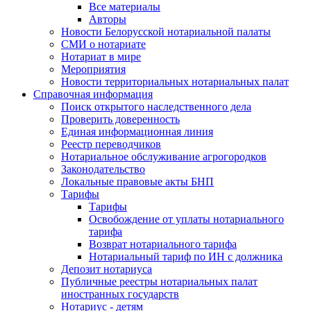
Все материалы
Авторы
Новости Белорусской нотариальной палаты
СМИ о нотариате
Нотариат в мире
Мероприятия
Новости территориальных нотариальных палат
Справочная информация
Поиск открытого наследственного дела
Проверить доверенность
Единая информационная линия
Реестр переводчиков
Нотариальное обслуживание агрогородков
Законодательство
Локальные правовые акты БНП
Тарифы
Тарифы
Освобождение от уплаты нотариального
тарифа
Возврат нотариального тарифа
Нотариальный тариф по ИН с должника
Депозит нотариуса
Публичные реестры нотариальных палат
иностранных государств
Нотариус - детям