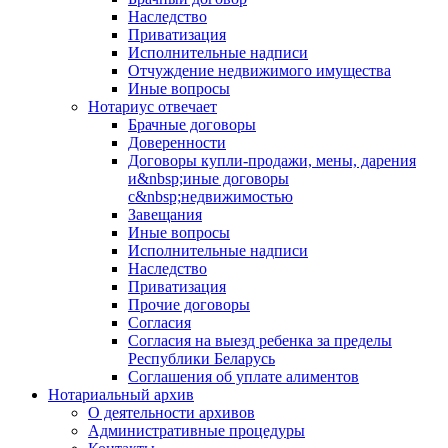
Наследство
Приватизация
Исполнительные надписи
Отчуждение недвижимого имущества
Иные вопросы
Нотариус отвечает
Брачные договоры
Доверенности
Договоры купли-продажи, мены, дарения
и&nbsp;иные договоры
с&nbsp;недвижимостью
Завещания
Иные вопросы
Исполнительные надписи
Наследство
Приватизация
Прочие договоры
Согласия
Согласия на выезд ребенка за пределы
Республики Беларусь
Соглашения об уплате алиментов
Нотариальный архив
О деятельности архивов
Административные процедуры