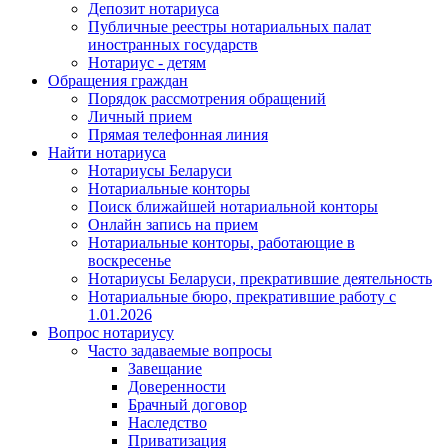
Депозит нотариуса
Публичные реестры нотариальных палат
иностранных государств
Нотариус - детям
Обращения граждан
Порядок рассмотрения обращений
Личный прием
Прямая телефонная линия
Найти нотариуса
Нотариусы Беларуси
Нотариальные конторы
Поиск ближайшей нотариальной конторы
Онлайн запись на прием
Нотариальные конторы, работающие в
воскресенье
Нотариусы Беларуси, прекратившие деятельность
Нотариальные бюро, прекратившие работу с
1.01.2026
Вопрос нотариусу
Часто задаваемые вопросы
Завещание
Доверенности
Брачный договор
Наследство
Приватизация