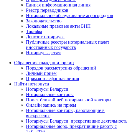
Единая информационная линия
Реестр переводчиков
Нотариальное обслуживание агрогородков
Законодательство
Локальные правовые акты БНП
Тарифы
Депозит нотариуса
Публичные реестры нотариальных палат
иностранных государств
Нотариус - детям
Обращения граждан и юрлиц
Порядок рассмотрения обращений
Личный прием
Прямая телефонная линия
Найти нотариуса
Нотариусы Беларуси
Нотариальные конторы
Поиск ближайшей нотариальной конторы
Онлайн запись на прием
Нотариальные конторы, работающие в
воскресенье
Нотариусы Беларуси, прекратившие деятельность
Нотариальные бюро, прекратившие работу с
1.01.2026