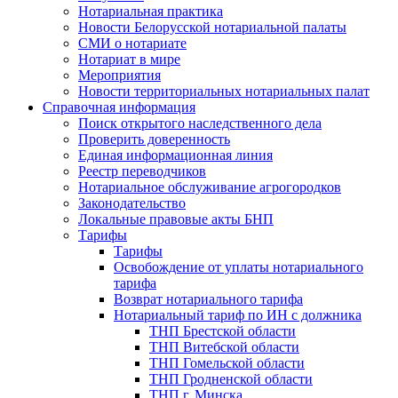
Нотариальная практика
Новости Белорусской нотариальной палаты
СМИ о нотариате
Нотариат в мире
Мероприятия
Новости территориальных нотариальных палат
Справочная информация
Поиск открытого наследственного дела
Проверить доверенность
Единая информационная линия
Реестр переводчиков
Нотариальное обслуживание агрогородков
Законодательство
Локальные правовые акты БНП
Тарифы
Тарифы
Освобождение от уплаты нотариального
тарифа
Возврат нотариального тарифа
Нотариальный тариф по ИН с должника
ТНП Брестской области
ТНП Витебской области
ТНП Гомельской области
ТНП Гродненской области
ТНП г. Минска