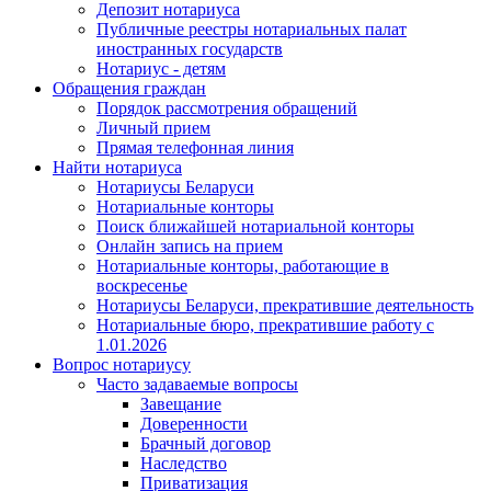
Депозит нотариуса
Публичные реестры нотариальных палат
иностранных государств
Нотариус - детям
Обращения граждан
Порядок рассмотрения обращений
Личный прием
Прямая телефонная линия
Найти нотариуса
Нотариусы Беларуси
Нотариальные конторы
Поиск ближайшей нотариальной конторы
Онлайн запись на прием
Нотариальные конторы, работающие в
воскресенье
Нотариусы Беларуси, прекратившие деятельность
Нотариальные бюро, прекратившие работу с
1.01.2026
Вопрос нотариусу
Часто задаваемые вопросы
Завещание
Доверенности
Брачный договор
Наследство
Приватизация