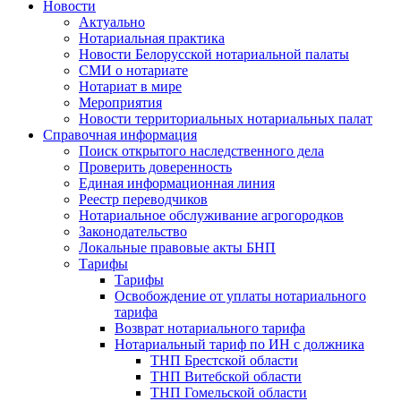
Новости
Актуально
Нотариальная практика
Новости Белорусской нотариальной палаты
СМИ о нотариате
Нотариат в мире
Мероприятия
Новости территориальных нотариальных палат
Справочная информация
Поиск открытого наследственного дела
Проверить доверенность
Единая информационная линия
Реестр переводчиков
Нотариальное обслуживание агрогородков
Законодательство
Локальные правовые акты БНП
Тарифы
Тарифы
Освобождение от уплаты нотариального
тарифа
Возврат нотариального тарифа
Нотариальный тариф по ИН с должника
ТНП Брестской области
ТНП Витебской области
ТНП Гомельской области