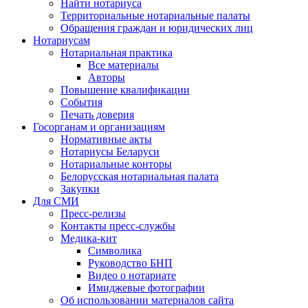
Найти нотариуса
Территориальные нотариальные палаты
Обращения граждан и юридических лиц
Нотариусам
Нотариальная практика
Все материалы
Авторы
Повышение квалификации
События
Печать доверия
Госорганам и организациям
Нормативные акты
Нотариусы Беларуси
Нотариальные конторы
Белорусская нотариальная палата
Закупки
Для СМИ
Пресс-релизы
Контакты пресс-службы
Медика-кит
Символика
Руководство БНП
Видео о нотариате
Имиджевые фотографии
Об использовании материалов сайта