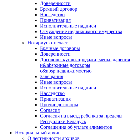
Доверенности
Брачный договор
Наследство
Приватизация
Исполнительные надписи
Отчуждение недвижимого имущества
Иные вопросы
Нотариус отвечает
Брачные договоры
Доверенности
Договоры купли-продажи, мены, дарения
и&nbsp;иные договоры
с&nbsp;недвижимостью
Завещания
Иные вопросы
Исполнительные надписи
Наследство
Приватизация
Прочие договоры
Согласия
Согласия на выезд ребенка за пределы
Республики Беларусь
Соглашения об уплате алиментов
Нотариальный архив
О деятельности архивов