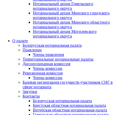
Нотариальный архив Гомельского
нотариального округа
Нотариальный архив Минского городского
нотариального округа
Нотариальный архив Минского областного
нотариального округа
Нотариальный архив Могилевского
нотариального округа
О палате
Белорусская нотариальная палата
Правление
Члены правления
Территориальные нотариальные палаты
Дисциплинарная комиссия
Члены комиссии
Ревизионная комиссия
Члены комиссии
Базовая организация государств-участников СНГ в
сфере нотариата
Закупки
Контакты
Белорусская нотариальная палата
Брестская областная нотариальная палата
Витебская областная нотариальная палата
Гомельская областная нотариальная палата