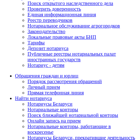
Поиск открытого наследственного дела
Проверить доверенность
Единая информационная линия
Реестр переводчиков
Нотариальное обслуживание агрогородков
Законодательство
Локальные правовые акты БНП
Тарифы
Депозит нотариуса
Публичные реестры нотариальных палат
иностранных государств
Нотариус - детям
Обращения граждан и юрлиц
Порядок рассмотрения обращений
Личный прием
Прямая телефонная линия
Найти нотариуса
Нотариусы Беларуси
Нотариальные конторы
Поиск ближайшей нотариальной конторы
Онлайн запись на прием
Нотариальные конторы, работающие в
воскресенье
Нотариусы Беларуси, прекратившие деятельность