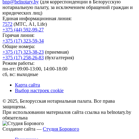
bnp@belnotary.by
(для корреспонденции в Белорусскую
нотариальную палату, за исключением обращений граждан и
юридических лиц)
Единая информационная линия:
7572
(МТС, A1, Life)
+375 (44) 592-99-27
Горячая линия:
+375 (17) 323-59-34
Общие номера:
+375 (17) 323-38-23
(приемная)
+375 (17) 258-26-83
(бухгалтерия)
Режим работы:
пн-пт: 09:00-13:00, 14:00-18:00
сб, вс: выходные
Карта сайта
Выбор настроек cookie
© 2025, Белорусская нотариальная палата. Все права
защищены.
При использовании материалов сайта ссылка на belnotary.by
обязательна
Создание сайта —
Студия Борового