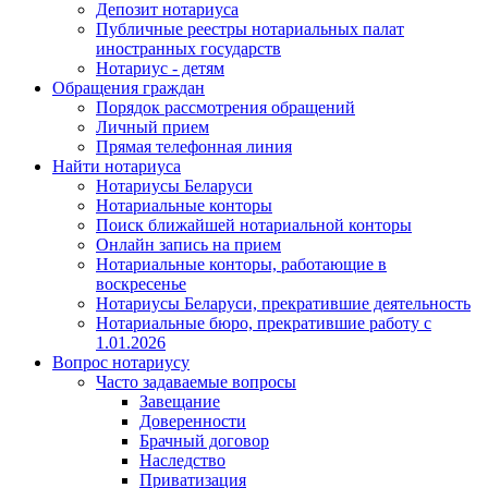
Депозит нотариуса
Публичные реестры нотариальных палат
иностранных государств
Нотариус - детям
Обращения граждан
Порядок рассмотрения обращений
Личный прием
Прямая телефонная линия
Найти нотариуса
Нотариусы Беларуси
Нотариальные конторы
Поиск ближайшей нотариальной конторы
Онлайн запись на прием
Нотариальные конторы, работающие в
воскресенье
Нотариусы Беларуси, прекратившие деятельность
Нотариальные бюро, прекратившие работу с
1.01.2026
Вопрос нотариусу
Часто задаваемые вопросы
Завещание
Доверенности
Брачный договор
Наследство
Приватизация