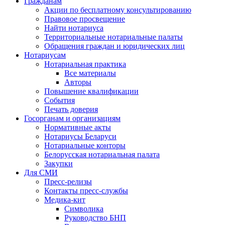
Гражданам
Акции по бесплатному консультированию
Правовое просвещение
Найти нотариуса
Территориальные нотариальные палаты
Обращения граждан и юридических лиц
Нотариусам
Нотариальная практика
Все материалы
Авторы
Повышение квалификации
События
Печать доверия
Госорганам и организациям
Нормативные акты
Нотариусы Беларуси
Нотариальные конторы
Белорусская нотариальная палата
Закупки
Для СМИ
Пресс-релизы
Контакты пресс-службы
Медика-кит
Символика
Руководство БНП