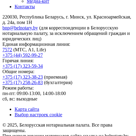
Медиа-кит
Контакты
220030, Республика Беларусь, г. Минск, ул. Красноармейская,
д. 24а, пом 1Н
bnp@belnotary.by
(для корреспонденции в Белорусскую
нотариальную палату, за исключением обращений граждан и
юридических лиц)
Единая информационная линия:
7572
(МТС, A1, Life)
+375 (44) 592-99-27
Горячая линия:
+375 (17) 323-59-34
Общие номера:
+375 (17) 323-38-23
(приемная)
+375 (17) 258-26-83
(бухгалтерия)
Режим работы:
пн-пт: 09:00-13:00, 14:00-18:00
сб, вс: выходные
Карта сайта
Выбор настроек cookie
© 2025, Белорусская нотариальная палата. Все права
защищены.
При использовании материалов сайта ссылка на belnotary.by