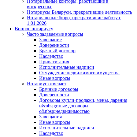
Нотариальные конторы, работающие в
воскресенье
Нотариусы Беларуси, прекратившие деятельность
Нотариальные бюро, прекратившие работу с
1.01.2026
Вопрос нотариусу
Часто задаваемые вопросы
Завещание
Доверенности
Брачный договор
Наследство
Приватизация
Исполнительные надписи
Отчуждение недвижимого имущества
Иные вопросы
Нотариус отвечает
Брачные договоры
Доверенности
Договоры купли-продажи, мены, дарения
и&nbsp;иные договоры
с&nbsp;недвижимостью
Завещания
Иные вопросы
Исполнительные надписи
Наследство