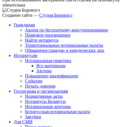
обязательна
Создание сайта —
Студия Борового
Гражданам
Акции по бесплатному консультированию
Правовое просвещение
Найти нотариуса
Территориальные нотариальные палаты
Обращения граждан и юридических лиц
Нотариусам
Нотариальная практика
Все материалы
Авторы
Повышение квалификации
События
Печать доверия
Госорганам и организациям
Нормативные акты
Нотариусы Беларуси
Нотариальные конторы
Белорусская нотариальная палата
Закупки
Для СМИ
Пресс-релизы