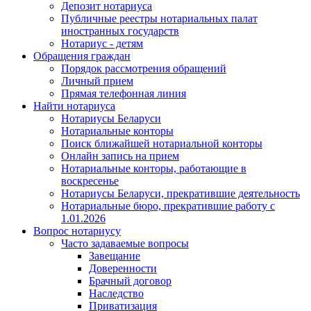
Депозит нотариуса
Публичные реестры нотариальных палат
иностранных государств
Нотариус - детям
Обращения граждан
Порядок рассмотрения обращений
Личный прием
Прямая телефонная линия
Найти нотариуса
Нотариусы Беларуси
Нотариальные конторы
Поиск ближайшей нотариальной конторы
Онлайн запись на прием
Нотариальные конторы, работающие в
воскресенье
Нотариусы Беларуси, прекратившие деятельность
Нотариальные бюро, прекратившие работу с
1.01.2026
Вопрос нотариусу
Часто задаваемые вопросы
Завещание
Доверенности
Брачный договор
Наследство
Приватизация