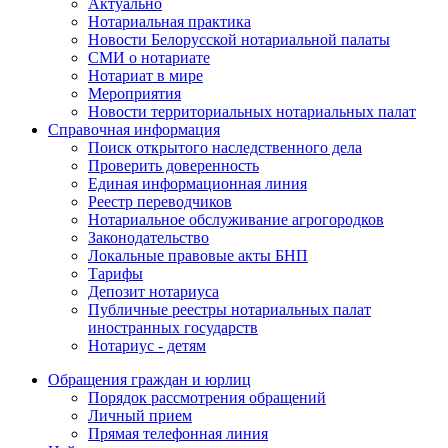
Актуально
Нотариальная практика
Новости Белорусской нотариальной палаты
СМИ о нотариате
Нотариат в мире
Мероприятия
Новости территориальных нотариальных палат
Справочная информация
Поиск открытого наследственного дела
Проверить доверенность
Единая информационная линия
Реестр переводчиков
Нотариальное обслуживание агрогородков
Законодательство
Локальные правовые акты БНП
Тарифы
Депозит нотариуса
Публичные реестры нотариальных палат
иностранных государств
Нотариус - детям
Обращения граждан и юрлиц
Порядок рассмотрения обращений
Личный прием
Прямая телефонная линия