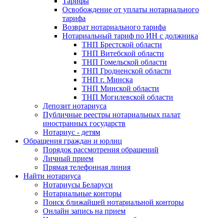
Тарифы
Освобождение от уплаты нотариального
тарифа
Возврат нотариального тарифа
Нотариальный тариф по ИН с должника
ТНП Брестской области
ТНП Витебской области
ТНП Гомельской области
ТНП Гродненской области
ТНП г. Минска
ТНП Минской области
ТНП Могилевской области
Депозит нотариуса
Публичные реестры нотариальных палат
иностранных государств
Нотариус - детям
Обращения граждан и юрлиц
Порядок рассмотрения обращений
Личный прием
Прямая телефонная линия
Найти нотариуса
Нотариусы Беларуси
Нотариальные конторы
Поиск ближайшей нотариальной конторы
Онлайн запись на прием