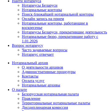
Найти нотариуса
Нотариусы Беларуси
Нотариальные конторы
Поиск ближайшей нотариальной конторы
Онлайн запись на прием
Нотариальные конторы, работающие в
воскресенье
Нотариусы Беларуси, прекратившие деятельность
Нотариальные бюро, прекратившие работу с
1.01.2026
Вопрос нотариусу
Часто задаваемые вопросы
Нотариус отвечает
Нотариальный архив
О деятельности архивов
Административные процедуры
Контакты
Оплата услуг
Нотариальные архивы
О палате
Белорусская нотариальная палата
Правление
Территориальные нотариальные палаты
Дисциплинарная комиссия