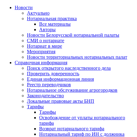
Новости
Актуально
Нотариальная практика
Все материалы
Авторы
Новости Белорусской нотариальной палаты
СМИ о нотариате
Нотариат в мире
Мероприятия
Новости территориальных нотариальных палат
Справочная информация
Поиск открытого наследственного дела
Проверить доверенность
Единая информационная линия
Реестр переводчиков
Нотариальное обслуживание агрогородков
Законодательство
Локальные правовые акты БНП
Тарифы
Тарифы
Освобождение от уплаты нотариального
тарифа
Возврат нотариального тарифа
Нотариальный тариф по ИН с должника