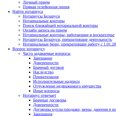
Личный прием
Прямая телефонная линия
Найти нотариуса
Нотариусы Беларуси
Нотариальные конторы
Поиск ближайшей нотариальной конторы
Онлайн запись на прием
Нотариальные конторы, работающие в воскресенье
Нотариусы Беларуси, прекратившие деятельность
Нотариальные бюро, прекратившие работу с 1.01.2
Вопрос нотариусу
Часто задаваемые вопросы
Завещание
Доверенности
Брачный договор
Наследство
Приватизация
Исполнительные надписи
Отчуждение недвижимого имущества
Иные вопросы
Нотариус отвечает
Брачные договоры
Доверенности
Договоры купли-продажи, мены, дарения и и
Завещания