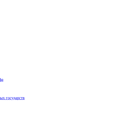
фа
ых государств