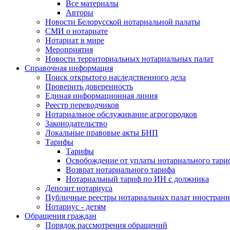
Все материалы
Авторы
Новости Белорусской нотариальной палаты
СМИ о нотариате
Нотариат в мире
Мероприятия
Новости территориальных нотариальных палат
Справочная информация
Поиск открытого наследственного дела
Проверить доверенность
Единая информационная линия
Реестр переводчиков
Нотариальное обслуживание агрогородков
Законодательство
Локальные правовые акты БНП
Тарифы
Тарифы
Освобождение от уплаты нотариального тари
Возврат нотариального тарифа
Нотариальный тариф по ИН с должника
Депозит нотариуса
Публичные реестры нотариальных палат иностранн
Нотариус - детям
Обращения граждан
Порядок рассмотрения обращений