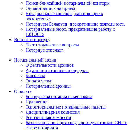
Поиск ближайшей нотариальной конторы
Онлайн запись на прием
Нотариальные конторы, работающие в
воскресенье
Нотариусы Беларуси, прекратившие деятельность
Нотариальные бюро, прекратившие работу с
1.01.2026
Вопрос нотариусу
Часто задаваемые вопросы
Нотариус отвечает
Нотариальный архив
О деятельности архивов
Административные процедуры
Контакты
Оплата услуг
Нотариальные архивы
О палате
Белорусская нотариальная палата
Правление
Территориальные нотариальные палаты
Дисциплинарная комиссия
Ревизионная комиссия
Базовая организация государств-участников СНГ в
сфере нотариата