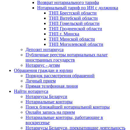
Возврат нотариального тарифа
Нотариальный тариф по ИН с должника
ТНП Брестской области
ТНП Витебской области
ТНП Гомельской области
ТНП Гродненской области
ТНП г. Минска
ТНП Минской области
ТНП Могилевской области
Депозит нотариуса
Публичные реестры нотариальных палат
иностранных государств
Нотариус - детям
Обращения граждан и юрлиц
Порядок рассмотрения обращений
Личный прием
Прямая телефонная линия
Найти нотариуса
Нотариусы Беларуси
Нотариальные конторы
Поиск ближайшей нотариальной конторы
Онлайн запись на прием
Нотариальные конторы, работающие в
воскресенье
Нотариусы Беларуси, прекратившие деятельность