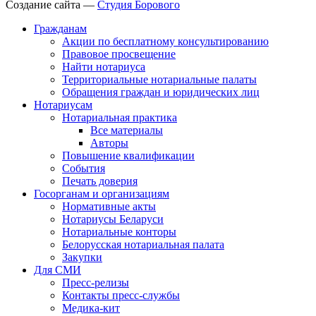
Создание сайта —
Студия Борового
Гражданам
Акции по бесплатному консультированию
Правовое просвещение
Найти нотариуса
Территориальные нотариальные палаты
Обращения граждан и юридических лиц
Нотариусам
Нотариальная практика
Все материалы
Авторы
Повышение квалификации
События
Печать доверия
Госорганам и организациям
Нормативные акты
Нотариусы Беларуси
Нотариальные конторы
Белорусская нотариальная палата
Закупки
Для СМИ
Пресс-релизы
Контакты пресс-службы
Медика-кит