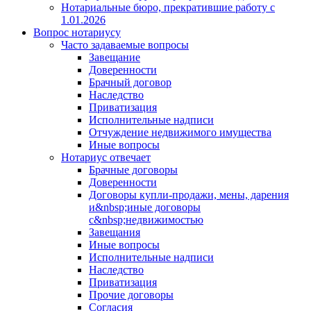
Нотариальные бюро, прекратившие работу с
1.01.2026
Вопрос нотариусу
Часто задаваемые вопросы
Завещание
Доверенности
Брачный договор
Наследство
Приватизация
Исполнительные надписи
Отчуждение недвижимого имущества
Иные вопросы
Нотариус отвечает
Брачные договоры
Доверенности
Договоры купли-продажи, мены, дарения
и&nbsp;иные договоры
с&nbsp;недвижимостью
Завещания
Иные вопросы
Исполнительные надписи
Наследство
Приватизация
Прочие договоры
Согласия