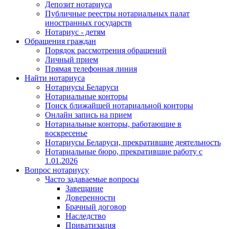
Депозит нотариуса
Публичные реестры нотариальных палат
иностранных государств
Нотариус - детям
Обращения граждан
Порядок рассмотрения обращений
Личный прием
Прямая телефонная линия
Найти нотариуса
Нотариусы Беларуси
Нотариальные конторы
Поиск ближайшей нотариальной конторы
Онлайн запись на прием
Нотариальные конторы, работающие в
воскресенье
Нотариусы Беларуси, прекратившие деятельность
Нотариальные бюро, прекратившие работу с
1.01.2026
Вопрос нотариусу
Часто задаваемые вопросы
Завещание
Доверенности
Брачный договор
Наследство
Приватизация