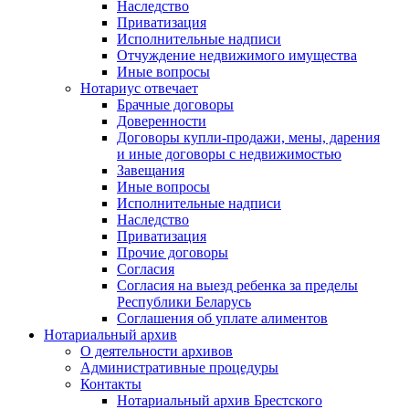
Наследство
Приватизация
Исполнительные надписи
Отчуждение недвижимого имущества
Иные вопросы
Нотариус отвечает
Брачные договоры
Доверенности
Договоры купли-продажи, мены, дарения
и иные договоры с недвижимостью
Завещания
Иные вопросы
Исполнительные надписи
Наследство
Приватизация
Прочие договоры
Согласия
Согласия на выезд ребенка за пределы
Республики Беларусь
Соглашения об уплате алиментов
Нотариальный архив
О деятельности архивов
Административные процедуры
Контакты
Нотариальный архив Брестского