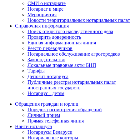
СМИ о нотариате
Нотариат в мире
Мероприятия
Новости территориальных нотариальных палат
Справочная информация
Поиск открытого наследственного дела
Проверить доверенность
Единая информационная линия
Реестр переводчиков
Нотариальное обслуживание агрогородков
Законодательство
Локальные правовые акты БНП
Тарифы
Депозит нотариуса
Публичные реестры нотариальных палат
иностранных государств
Нотариус - детям
Обращения граждан и юрлиц
Порядок рассмотрения обращений
Личный прием
Прямая телефонная линия
Найти нотариуса
Нотариусы Беларуси
Нотариальные конторы