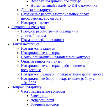
Возврат нотариального тарифа
Нотариальный тариф по ИН с должника
Депозит нотариуса
Публичные реестры нотариальных палат
иностранных государств
Нотариус - детям
Обращения граждан
Порядок рассмотрения обращений
Личный прием
Прямая телефонная линия
Найти нотариуса
Нотариусы Беларуси
Нотариальные конторы
Поиск ближайшей нотариальной конторы
Онлайн запись на прием
Нотариальные конторы, работающие в
воскресенье
Нотариусы Беларуси, прекратившие деятельность
Нотариальные бюро, прекратившие работу с
1.01.2026
Вопрос нотариусу
Часто задаваемые вопросы
Завещание
Доверенности
Брачный договор