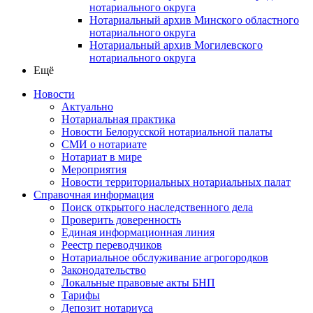
нотариального округа
Нотариальный архив Минского областного
нотариального округа
Нотариальный архив Могилевского
нотариального округа
Ещё
Новости
Актуально
Нотариальная практика
Новости Белорусской нотариальной палаты
СМИ о нотариате
Нотариат в мире
Мероприятия
Новости территориальных нотариальных палат
Справочная информация
Поиск открытого наследственного дела
Проверить доверенность
Единая информационная линия
Реестр переводчиков
Нотариальное обслуживание агрогородков
Законодательство
Локальные правовые акты БНП
Тарифы
Депозит нотариуса