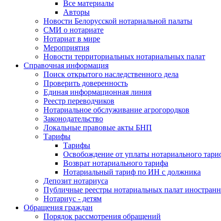
Все материалы
Авторы
Новости Белорусской нотариальной палаты
СМИ о нотариате
Нотариат в мире
Мероприятия
Новости территориальных нотариальных палат
Справочная информация
Поиск открытого наследственного дела
Проверить доверенность
Единая информационная линия
Реестр переводчиков
Нотариальное обслуживание агрогородков
Законодательство
Локальные правовые акты БНП
Тарифы
Тарифы
Освобождение от уплаты нотариального тари
Возврат нотариального тарифа
Нотариальный тариф по ИН с должника
Депозит нотариуса
Публичные реестры нотариальных палат иностранн
Нотариус - детям
Обращения граждан
Порядок рассмотрения обращений