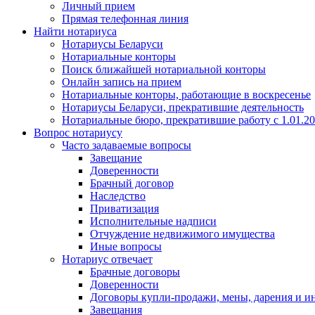
Личный прием
Прямая телефонная линия
Найти нотариуса
Нотариусы Беларуси
Нотариальные конторы
Поиск ближайшей нотариальной конторы
Онлайн запись на прием
Нотариальные конторы, работающие в воскресенье
Нотариусы Беларуси, прекратившие деятельность
Нотариальные бюро, прекратившие работу с 1.01.2
Вопрос нотариусу
Часто задаваемые вопросы
Завещание
Доверенности
Брачный договор
Наследство
Приватизация
Исполнительные надписи
Отчуждение недвижимого имущества
Иные вопросы
Нотариус отвечает
Брачные договоры
Доверенности
Договоры купли-продажи, мены, дарения и и
Завещания