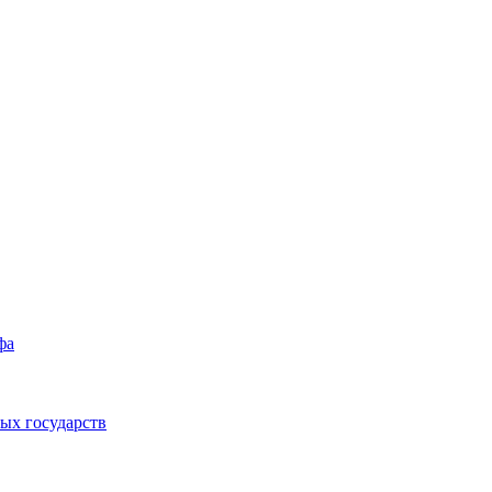
фа
ых государств