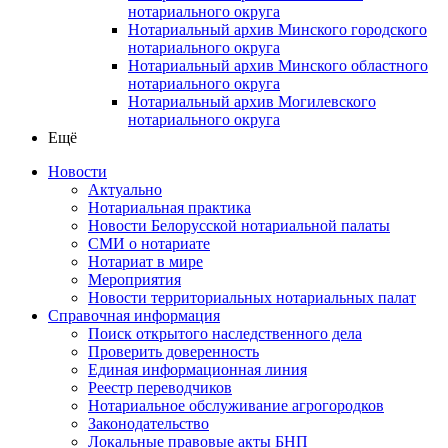
нотариального округа
Нотариальный архив Минского городского
нотариального округа
Нотариальный архив Минского областного
нотариального округа
Нотариальный архив Могилевского
нотариального округа
Ещё
Новости
Актуально
Нотариальная практика
Новости Белорусской нотариальной палаты
СМИ о нотариате
Нотариат в мире
Мероприятия
Новости территориальных нотариальных палат
Справочная информация
Поиск открытого наследственного дела
Проверить доверенность
Единая информационная линия
Реестр переводчиков
Нотариальное обслуживание агрогородков
Законодательство
Локальные правовые акты БНП