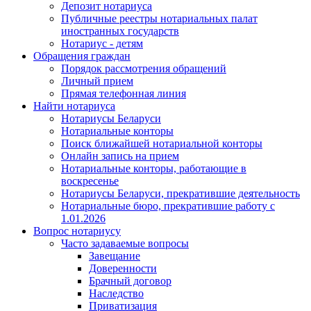
Депозит нотариуса
Публичные реестры нотариальных палат
иностранных государств
Нотариус - детям
Обращения граждан
Порядок рассмотрения обращений
Личный прием
Прямая телефонная линия
Найти нотариуса
Нотариусы Беларуси
Нотариальные конторы
Поиск ближайшей нотариальной конторы
Онлайн запись на прием
Нотариальные конторы, работающие в
воскресенье
Нотариусы Беларуси, прекратившие деятельность
Нотариальные бюро, прекратившие работу с
1.01.2026
Вопрос нотариусу
Часто задаваемые вопросы
Завещание
Доверенности
Брачный договор
Наследство
Приватизация