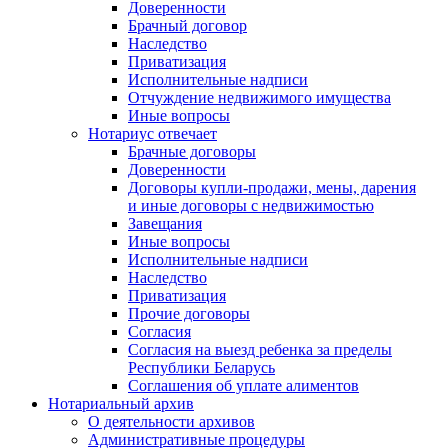
Доверенности
Брачный договор
Наследство
Приватизация
Исполнительные надписи
Отчуждение недвижимого имущества
Иные вопросы
Нотариус отвечает
Брачные договоры
Доверенности
Договоры купли-продажи, мены, дарения
и иные договоры с недвижимостью
Завещания
Иные вопросы
Исполнительные надписи
Наследство
Приватизация
Прочие договоры
Согласия
Согласия на выезд ребенка за пределы
Республики Беларусь
Соглашения об уплате алиментов
Нотариальный архив
О деятельности архивов
Административные процедуры