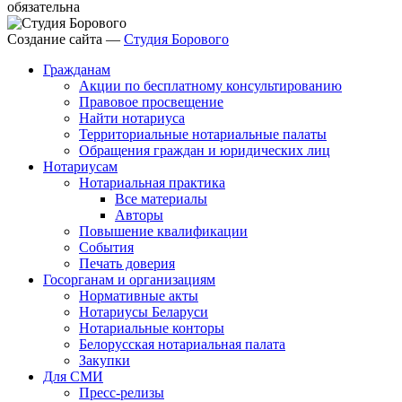
обязательна
Создание сайта —
Студия Борового
Гражданам
Акции по бесплатному консультированию
Правовое просвещение
Найти нотариуса
Территориальные нотариальные палаты
Обращения граждан и юридических лиц
Нотариусам
Нотариальная практика
Все материалы
Авторы
Повышение квалификации
События
Печать доверия
Госорганам и организациям
Нормативные акты
Нотариусы Беларуси
Нотариальные конторы
Белорусская нотариальная палата
Закупки
Для СМИ
Пресс-релизы