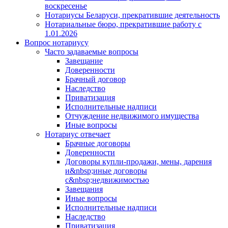
воскресенье
Нотариусы Беларуси, прекратившие деятельность
Нотариальные бюро, прекратившие работу с
1.01.2026
Вопрос нотариусу
Часто задаваемые вопросы
Завещание
Доверенности
Брачный договор
Наследство
Приватизация
Исполнительные надписи
Отчуждение недвижимого имущества
Иные вопросы
Нотариус отвечает
Брачные договоры
Доверенности
Договоры купли-продажи, мены, дарения
и&nbsp;иные договоры
с&nbsp;недвижимостью
Завещания
Иные вопросы
Исполнительные надписи
Наследство
Приватизация