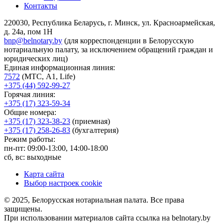
Контакты
220030, Республика Беларусь, г. Минск, ул. Красноармейская,
д. 24а, пом 1Н
bnp@belnotary.by
(для корреспонденции в Белорусскую
нотариальную палату, за исключением обращений граждан и
юридических лиц)
Единая информационная линия:
7572
(МТС, A1, Life)
+375 (44) 592-99-27
Горячая линия:
+375 (17) 323-59-34
Общие номера:
+375 (17) 323-38-23
(приемная)
+375 (17) 258-26-83
(бухгалтерия)
Режим работы:
пн-пт: 09:00-13:00, 14:00-18:00
сб, вс: выходные
Карта сайта
Выбор настроек cookie
© 2025, Белорусская нотариальная палата. Все права
защищены.
При использовании материалов сайта ссылка на belnotary.by