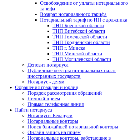
Освобождение от уплаты нотариального
тарифа
Возврат нотариального тарифа
Нотариальный тариф по ИН с должника
ТНП Брестской области
ТНП Витебской области
ТНП Гомельской области
ТНП Гродненской области
ТНП г. Минска
ТНП Минской области
ТНП Могилевской области
Депозит нотариуса
Публичные реестры нотариальных палат
иностранных государств
Нотариус - детям
Обращения граждан и юрлиц
Порядок рассмотрения обращений
Личный прием
Прямая телефонная линия
Найти нотариуса
Нотариусы Беларуси
Нотариальные конторы
Поиск ближайшей нотариальной конторы
Онлайн запись на прием
Нотариальные конторы, работающие в