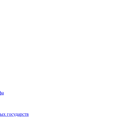
фа
ых государств