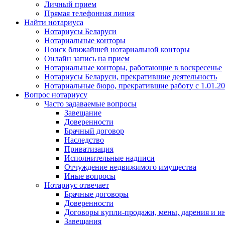
Личный прием
Прямая телефонная линия
Найти нотариуса
Нотариусы Беларуси
Нотариальные конторы
Поиск ближайшей нотариальной конторы
Онлайн запись на прием
Нотариальные конторы, работающие в воскресенье
Нотариусы Беларуси, прекратившие деятельность
Нотариальные бюро, прекратившие работу с 1.01.2
Вопрос нотариусу
Часто задаваемые вопросы
Завещание
Доверенности
Брачный договор
Наследство
Приватизация
Исполнительные надписи
Отчуждение недвижимого имущества
Иные вопросы
Нотариус отвечает
Брачные договоры
Доверенности
Договоры купли-продажи, мены, дарения и и
Завещания