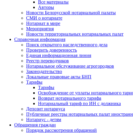
Все материалы
Авторы
Новости Белорусской нотариальной палаты
СМИ о нотариате
Нотариат в мире
Мероприятия
Новости территориальных нотариальных палат
Справочная информация
Поиск открытого наследственного дела
Проверить доверенность
Единая информационная линия
Реестр переводчиков
Нотариальное обслуживание агрогородков
Законодательство
Локальные правовые акты БНП
Тарифы
Тарифы
Освобождение от уплаты нотариального тари
Возврат нотариального тарифа
Нотариальный тариф по ИН с должника
Депозит нотариуса
Публичные реестры нотариальных палат иностранн
Нотариус - детям
Обращения граждан
Порядок рассмотрения обращений