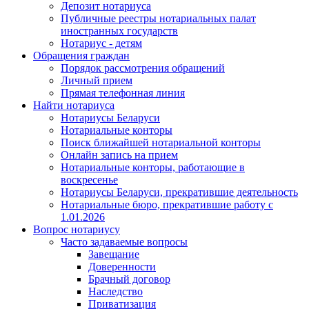
Депозит нотариуса
Публичные реестры нотариальных палат
иностранных государств
Нотариус - детям
Обращения граждан
Порядок рассмотрения обращений
Личный прием
Прямая телефонная линия
Найти нотариуса
Нотариусы Беларуси
Нотариальные конторы
Поиск ближайшей нотариальной конторы
Онлайн запись на прием
Нотариальные конторы, работающие в
воскресенье
Нотариусы Беларуси, прекратившие деятельность
Нотариальные бюро, прекратившие работу с
1.01.2026
Вопрос нотариусу
Часто задаваемые вопросы
Завещание
Доверенности
Брачный договор
Наследство
Приватизация