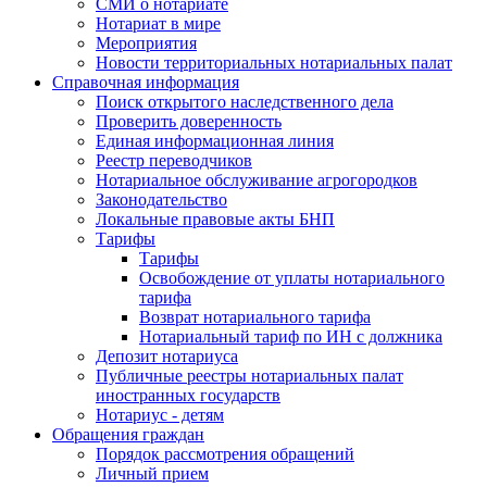
СМИ о нотариате
Нотариат в мире
Мероприятия
Новости территориальных нотариальных палат
Справочная информация
Поиск открытого наследственного дела
Проверить доверенность
Единая информационная линия
Реестр переводчиков
Нотариальное обслуживание агрогородков
Законодательство
Локальные правовые акты БНП
Тарифы
Тарифы
Освобождение от уплаты нотариального
тарифа
Возврат нотариального тарифа
Нотариальный тариф по ИН с должника
Депозит нотариуса
Публичные реестры нотариальных палат
иностранных государств
Нотариус - детям
Обращения граждан
Порядок рассмотрения обращений
Личный прием