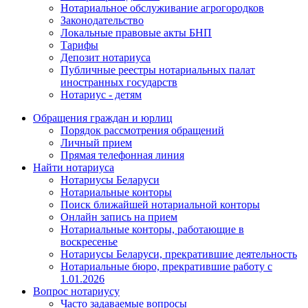
Нотариальное обслуживание агрогородков
Законодательство
Локальные правовые акты БНП
Тарифы
Депозит нотариуса
Публичные реестры нотариальных палат
иностранных государств
Нотариус - детям
Обращения граждан и юрлиц
Порядок рассмотрения обращений
Личный прием
Прямая телефонная линия
Найти нотариуса
Нотариусы Беларуси
Нотариальные конторы
Поиск ближайшей нотариальной конторы
Онлайн запись на прием
Нотариальные конторы, работающие в
воскресенье
Нотариусы Беларуси, прекратившие деятельность
Нотариальные бюро, прекратившие работу с
1.01.2026
Вопрос нотариусу
Часто задаваемые вопросы