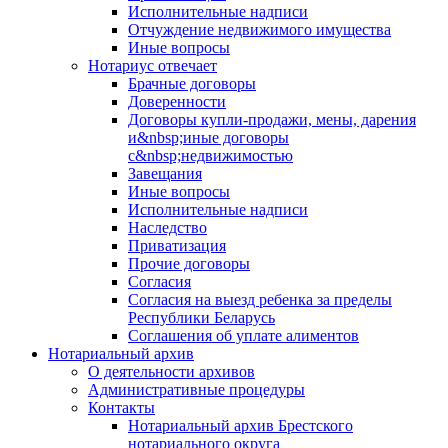
Исполнительные надписи
Отчуждение недвижимого имущества
Иные вопросы
Нотариус отвечает
Брачные договоры
Доверенности
Договоры купли-продажи, мены, дарения
и&nbsp;иные договоры
с&nbsp;недвижимостью
Завещания
Иные вопросы
Исполнительные надписи
Наследство
Приватизация
Прочие договоры
Согласия
Согласия на выезд ребенка за пределы
Республики Беларусь
Соглашения об уплате алиментов
Нотариальный архив
О деятельности архивов
Административные процедуры
Контакты
Нотариальный архив Брестского
нотариального округа