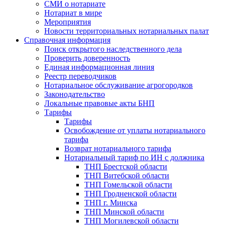
СМИ о нотариате
Нотариат в мире
Мероприятия
Новости территориальных нотариальных палат
Справочная информация
Поиск открытого наследственного дела
Проверить доверенность
Единая информационная линия
Реестр переводчиков
Нотариальное обслуживание агрогородков
Законодательство
Локальные правовые акты БНП
Тарифы
Тарифы
Освобождение от уплаты нотариального
тарифа
Возврат нотариального тарифа
Нотариальный тариф по ИН с должника
ТНП Брестской области
ТНП Витебской области
ТНП Гомельской области
ТНП Гродненской области
ТНП г. Минска
ТНП Минской области
ТНП Могилевской области