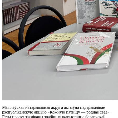
Магілёўская натарыяльная акруга актыўна падтрымлівае
рэспубліканскую акцыю «Кожную пятніцу — роднае сваё».
Гэты праект закліканы зрабіць выкарыстанне беларускай