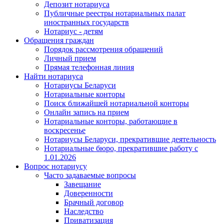
Депозит нотариуса
Публичные реестры нотариальных палат
иностранных государств
Нотариус - детям
Обращения граждан
Порядок рассмотрения обращений
Личный прием
Прямая телефонная линия
Найти нотариуса
Нотариусы Беларуси
Нотариальные конторы
Поиск ближайшей нотариальной конторы
Онлайн запись на прием
Нотариальные конторы, работающие в
воскресенье
Нотариусы Беларуси, прекратившие деятельность
Нотариальные бюро, прекратившие работу с
1.01.2026
Вопрос нотариусу
Часто задаваемые вопросы
Завещание
Доверенности
Брачный договор
Наследство
Приватизация