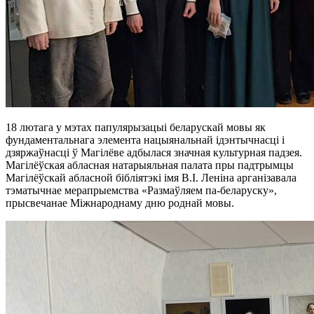
18 лютага у мэтах папулярызацыі беларускай мовы як
фундаментальнага элемента нацыянальнай ідэнтычнасці і
дзяржаўнасці ў Магілёве адбылася значная культурная падзея.
Магілёўская абласная натарыяльная палата пры падтрымцы
Магілёўскай абласной бібліятэкі імя В.І. Леніна арганізавала
тэматычнае мерапрыемства «Размаўляем па-беларуску»,
прысвечанае Міжнароднаму дню роднай мовы.