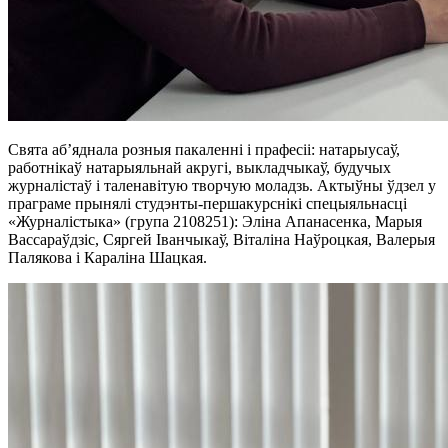
Свята аб’яднала розныя пакаленні і прафесіі: натарыусаў,
работнікаў натарыяльнай акругі, выкладчыкаў, будучых
журналістаў і таленавітую творчую моладзь. Актыўны ўдзел у
праграме прынялі студэнты-першакурснікі спецыяльнасці
«Журналістыка» (група 2108251): Эліна Апанасенка, Марыя
Вассараўдзіс, Сяргей Іванчыкаў, Віталіна Наўроцкая, Валерыя
Палякова і Караліна Шацкая.