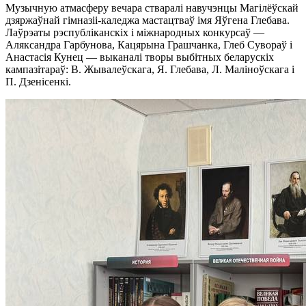
Музычную атмасферу вечара стваралі навучэнцы Магілёўскай
дзяржаўнай гімназіі-каледжа мастацтваў імя Яўгена Глебава.
Лаўрэаты рэспубліканскіх і міжнародных конкурсаў —
Аляксандра Гарбунова, Кацярына Грашчанка, Глеб Сувораў і
Анастасія Кунец — выканалі творы выбітных беларускіх
кампазітараў: В. Жывалеўскага, Я. Глебава, Л. Маліноўскага і
П. Дзенісенкі.