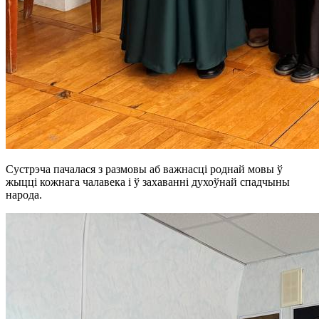
Сустрэча пачалася з размовы аб важнасці роднай мовы ў
жыцці кожнага чалавека і ў захаванні духоўнай спадчыны
народа.