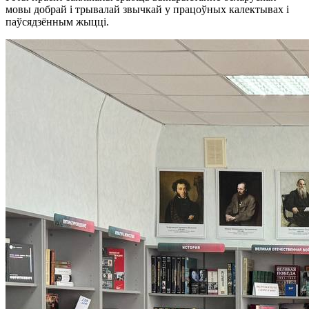
мовы добрай і трывалай звычкай у працоўных калектывах і
паўсядзённым жыцці.