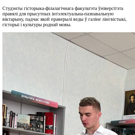
Студэнты гісторыка-філалагічнага факультэта ўніверсітэта
правялі для прысутных інтэлектуальна-пазнавальную
віктарыну, падчас якой праверылі веды ў галіне лінгвістыкі,
гісторыі і культуры роднай мовы.