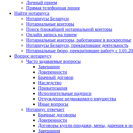
Личный прием
Прямая телефонная линия
Найти нотариуса
Нотариусы Беларуси
Нотариальные конторы
Поиск ближайшей нотариальной конторы
Онлайн запись на прием
Нотариальные конторы, работающие в воскресенье
Нотариусы Беларуси, прекратившие деятельность
Нотариальные бюро, прекратившие работу с 1.01.2
Вопрос нотариусу
Часто задаваемые вопросы
Завещание
Доверенности
Брачный договор
Наследство
Приватизация
Исполнительные надписи
Отчуждение недвижимого имущества
Иные вопросы
Нотариус отвечает
Брачные договоры
Доверенности
Договоры купли-продажи, мены, дарения и и
Завещания