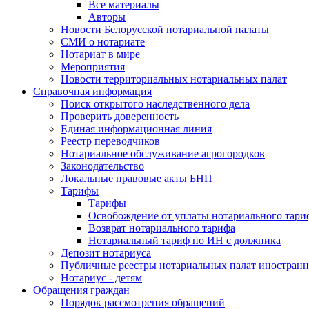
Все материалы
Авторы
Новости Белорусской нотариальной палаты
СМИ о нотариате
Нотариат в мире
Мероприятия
Новости территориальных нотариальных палат
Справочная информация
Поиск открытого наследственного дела
Проверить доверенность
Единая информационная линия
Реестр переводчиков
Нотариальное обслуживание агрогородков
Законодательство
Локальные правовые акты БНП
Тарифы
Тарифы
Освобождение от уплаты нотариального тари
Возврат нотариального тарифа
Нотариальный тариф по ИН с должника
Депозит нотариуса
Публичные реестры нотариальных палат иностранн
Нотариус - детям
Обращения граждан
Порядок рассмотрения обращений