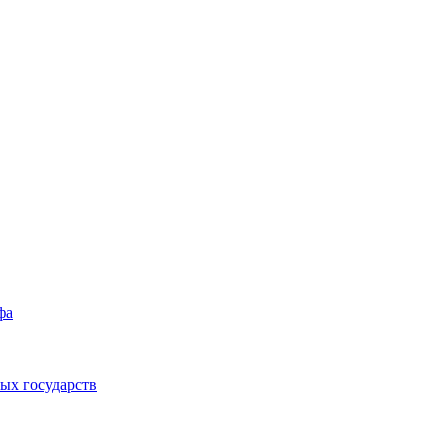
фа
ых государств