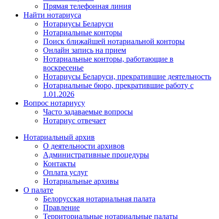
Прямая телефонная линия
Найти нотариуса
Нотариусы Беларуси
Нотариальные конторы
Поиск ближайшей нотариальной конторы
Онлайн запись на прием
Нотариальные конторы, работающие в
воскресенье
Нотариусы Беларуси, прекратившие деятельность
Нотариальные бюро, прекратившие работу с
1.01.2026
Вопрос нотариусу
Часто задаваемые вопросы
Нотариус отвечает
Нотариальный архив
О деятельности архивов
Административные процедуры
Контакты
Оплата услуг
Нотариальные архивы
О палате
Белорусская нотариальная палата
Правление
Территориальные нотариальные палаты