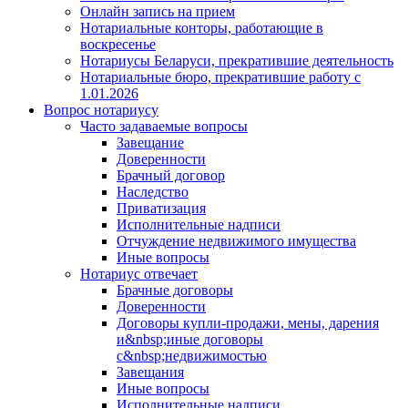
Онлайн запись на прием
Нотариальные конторы, работающие в
воскресенье
Нотариусы Беларуси, прекратившие деятельность
Нотариальные бюро, прекратившие работу с
1.01.2026
Вопрос нотариусу
Часто задаваемые вопросы
Завещание
Доверенности
Брачный договор
Наследство
Приватизация
Исполнительные надписи
Отчуждение недвижимого имущества
Иные вопросы
Нотариус отвечает
Брачные договоры
Доверенности
Договоры купли-продажи, мены, дарения
и&nbsp;иные договоры
с&nbsp;недвижимостью
Завещания
Иные вопросы
Исполнительные надписи