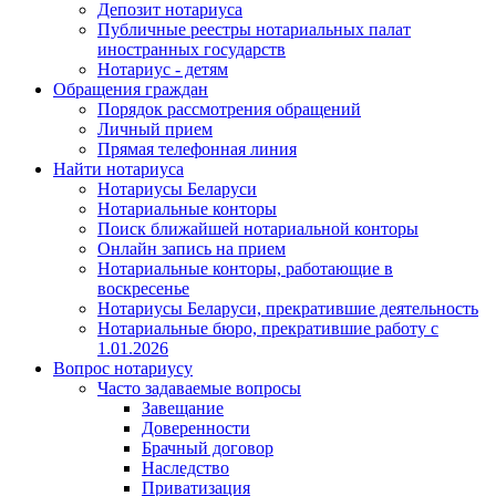
Депозит нотариуса
Публичные реестры нотариальных палат
иностранных государств
Нотариус - детям
Обращения граждан
Порядок рассмотрения обращений
Личный прием
Прямая телефонная линия
Найти нотариуса
Нотариусы Беларуси
Нотариальные конторы
Поиск ближайшей нотариальной конторы
Онлайн запись на прием
Нотариальные конторы, работающие в
воскресенье
Нотариусы Беларуси, прекратившие деятельность
Нотариальные бюро, прекратившие работу с
1.01.2026
Вопрос нотариусу
Часто задаваемые вопросы
Завещание
Доверенности
Брачный договор
Наследство
Приватизация