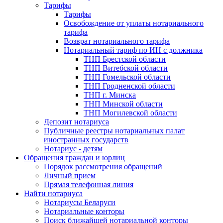
Тарифы
Тарифы
Освобождение от уплаты нотариального
тарифа
Возврат нотариального тарифа
Нотариальный тариф по ИН с должника
ТНП Брестской области
ТНП Витебской области
ТНП Гомельской области
ТНП Гродненской области
ТНП г. Минска
ТНП Минской области
ТНП Могилевской области
Депозит нотариуса
Публичные реестры нотариальных палат
иностранных государств
Нотариус - детям
Обращения граждан и юрлиц
Порядок рассмотрения обращений
Личный прием
Прямая телефонная линия
Найти нотариуса
Нотариусы Беларуси
Нотариальные конторы
Поиск ближайшей нотариальной конторы