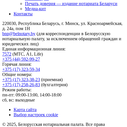
Печать доверия — издание нотариата Беларуси
Медиа-кит
Контакты
220030, Республика Беларусь, г. Минск, ул. Красноармейская,
д. 24а, пом 1Н
bnp@belnotary.by
(для корреспонденции в Белорусскую
нотариальную палату, за исключением обращений граждан и
юридических лиц)
Единая информационная линия:
7572
(МТС, A1, Life)
+375 (44) 592-99-27
Горячая линия:
+375 (17) 323-59-34
Общие номера:
+375 (17) 323-38-23
(приемная)
+375 (17) 258-26-83
(бухгалтерия)
Режим работы:
пн-пт: 09:00-13:00, 14:00-18:00
сб, вс: выходные
Карта сайта
Выбор настроек cookie
© 2025, Белорусская нотариальная палата. Все права