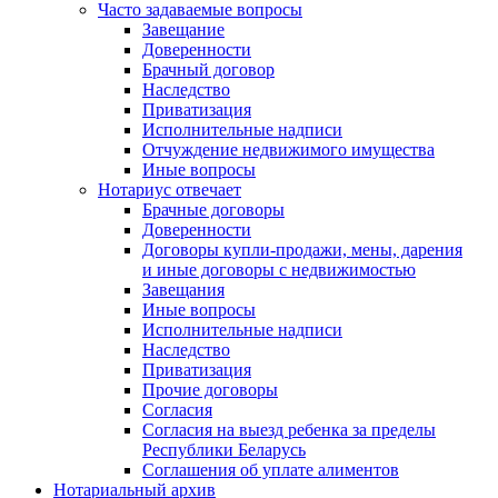
Часто задаваемые вопросы
Завещание
Доверенности
Брачный договор
Наследство
Приватизация
Исполнительные надписи
Отчуждение недвижимого имущества
Иные вопросы
Нотариус отвечает
Брачные договоры
Доверенности
Договоры купли-продажи, мены, дарения
и иные договоры с недвижимостью
Завещания
Иные вопросы
Исполнительные надписи
Наследство
Приватизация
Прочие договоры
Согласия
Согласия на выезд ребенка за пределы
Республики Беларусь
Соглашения об уплате алиментов
Нотариальный архив