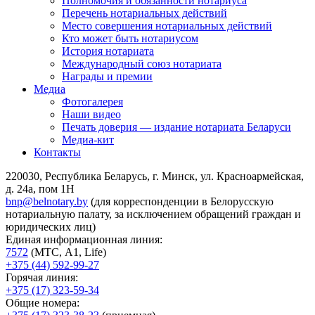
Полномочия и обязанности нотариуса
Перечень нотариальных действий
Место совершения нотариальных действий
Кто может быть нотариусом
История нотариата
Международный союз нотариата
Награды и премии
Медиа
Фотогалерея
Наши видео
Печать доверия — издание нотариата Беларуси
Медиа-кит
Контакты
220030, Республика Беларусь, г. Минск, ул. Красноармейская,
д. 24а, пом 1Н
bnp@belnotary.by
(для корреспонденции в Белорусскую
нотариальную палату, за исключением обращений граждан и
юридических лиц)
Единая информационная линия:
7572
(МТС, A1, Life)
+375 (44) 592-99-27
Горячая линия:
+375 (17) 323-59-34
Общие номера: