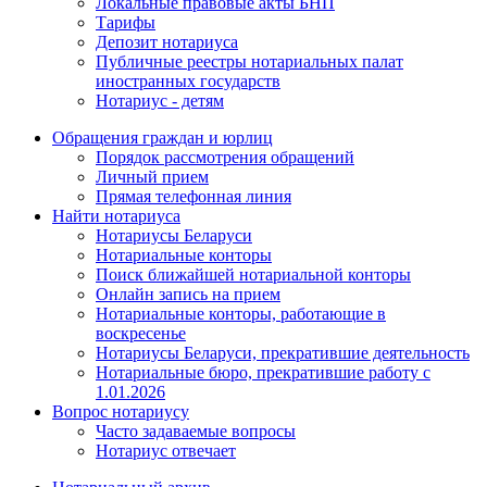
Локальные правовые акты БНП
Тарифы
Депозит нотариуса
Публичные реестры нотариальных палат
иностранных государств
Нотариус - детям
Обращения граждан и юрлиц
Порядок рассмотрения обращений
Личный прием
Прямая телефонная линия
Найти нотариуса
Нотариусы Беларуси
Нотариальные конторы
Поиск ближайшей нотариальной конторы
Онлайн запись на прием
Нотариальные конторы, работающие в
воскресенье
Нотариусы Беларуси, прекратившие деятельность
Нотариальные бюро, прекратившие работу с
1.01.2026
Вопрос нотариусу
Часто задаваемые вопросы
Нотариус отвечает