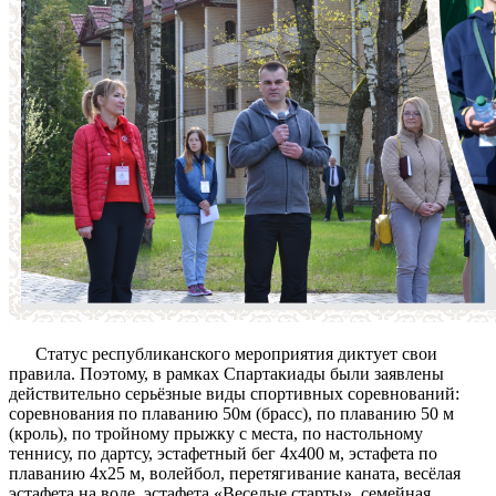
Статус республиканского мероприятия диктует свои
правила. Поэтому, в рамках Спартакиады были заявлены
действительно серьёзные виды спортивных соревнований:
соревнования по плаванию 50м (брасс), по плаванию 50 м
(кроль), по тройному прыжку с места, по настольному
теннису, по дартсу, эстафетный бег 4х400 м, эстафета по
плаванию 4х25 м, волейбол, перетягивание каната, весёлая
эстафета на воде, эстафета «Веселые старты», семейная