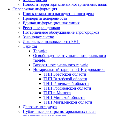
Новости территориальных нотариальных палат
Справочная информация
Поиск открытого наследственного дела
Проверить доверенность
Единая информационная линия
Реестр переводчиков
Нотариальное обслуживание агрогородков
Законодательство
Локальные правовые акты БНП
Тарифы
Тарифы
Освобождение от уплаты нотариального
тарифа
Возврат нотариального тарифа
Нотариальный тариф по ИН с должника
ТНП Брестской области
ТНП Витебской области
ТНП Гомельской области
ТНП Гродненской области
ТНП г. Минска
ТНП Минской области
ТНП Могилевской области
Депозит нотариуса
Публичные реестры нотариальных палат