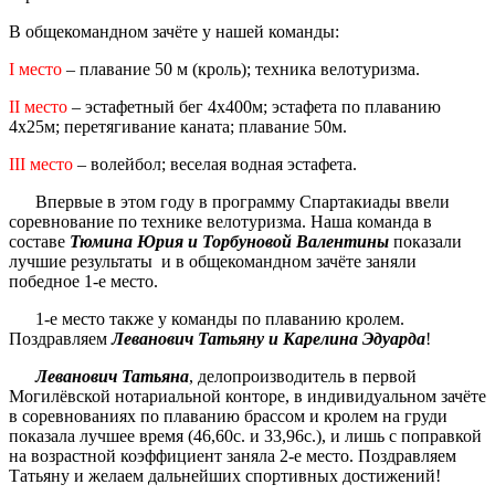
В общекомандном зачёте у нашей команды:
I место
– плавание 50 м (кроль); техника велотуризма.
II место
– эстафетный бег 4х400м; эстафета по плаванию
4х25м; перетягивание каната; плавание 50м.
III место
– волейбол; веселая водная эстафета.
Впервые в этом году в программу Спартакиады ввели
соревнование по технике велотуризма. Наша команда в
составе
Тюмина Юрия и Торбуновой Валентины
показали
лучшие результаты и в общекомандном зачёте заняли
победное 1-е место.
1-е место также у команды по плаванию кролем.
Поздравляем
Леванович Татьяну и Карелина Эдуарда
!
Леванович Татьяна
, делопроизводитель в первой
Могилёвской нотариальной конторе, в индивидуальном зачёте
в соревнованиях по плаванию брассом и кролем на груди
показала лучшее время (46,60с. и 33,96с.), и лишь с поправкой
на возрастной коэффициент заняла 2-е место. Поздравляем
Татьяну и желаем дальнейших спортивных достижений!