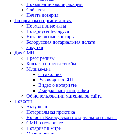
Повышение квалификации
События
Печать доверия
Госорганам и организациям
Нормативные акты
Нотариусы Беларуси
Нотариальные конторы
Белорусская нотариальная палата
Закупки
Для СМИ
Пресс-релизы
Контакты пресс-службы
Медика-кит
Символика
Руководство БНП
Видео о нотариате
Имиджевые фотографии
Об использовании материалов сайта
Новости
Актуально
Нотариальная практика
Новости Белорусской нотариальной палаты
СМИ о нотариате
Нотариат в мире
Мероприятия