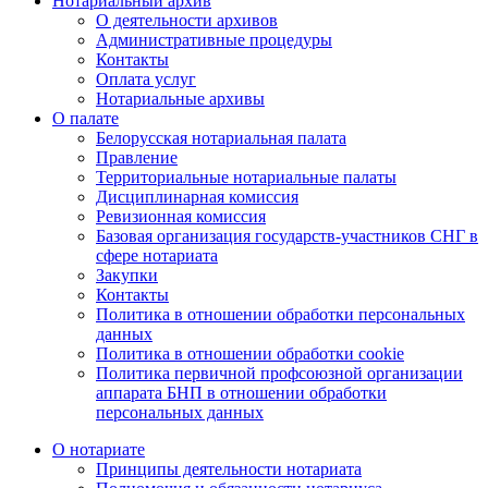
Нотариальный архив
О деятельности архивов
Административные процедуры
Контакты
Оплата услуг
Нотариальные архивы
О палате
Белорусская нотариальная палата
Правление
Территориальные нотариальные палаты
Дисциплинарная комиссия
Ревизионная комиссия
Базовая организация государств-участников СНГ в
сфере нотариата
Закупки
Контакты
Политика в отношении обработки персональных
данных
Политика в отношении обработки cookie
Политика первичной профсоюзной организации
аппарата БНП в отношении обработки
персональных данных
О нотариате
Принципы деятельности нотариата