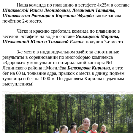
Наша команда по плаванию в эстафете 4х25м в составе
Шпаковской Раисы Леонидовны, Леванович Татьяны,
Шпаковского Ратмира и Карелина Эдуарда
также заняла
почётное 2-е место.
Чётко и красиво сработала команда по плаванию в
весёлой эстафете на воде в составе
Я
кимцовой Марины,
Шелковиной Юлии и Тимковой Елены
, получив 3-е место.
3-е место в индивидуальном зачёте за спортивные
результаты в соревновании по многоборью комплекса
«Здоровье» у консультанта нотариальной конторы №1
Ленинского района г.Могилёва
Белозорова Кирилла
, а это:
бег на 60 м, толкание ядра, прыжок с места в длину, подъём
туловища и бег на 1000 м. Поздравляем Кирилла с удачным
выступлением!