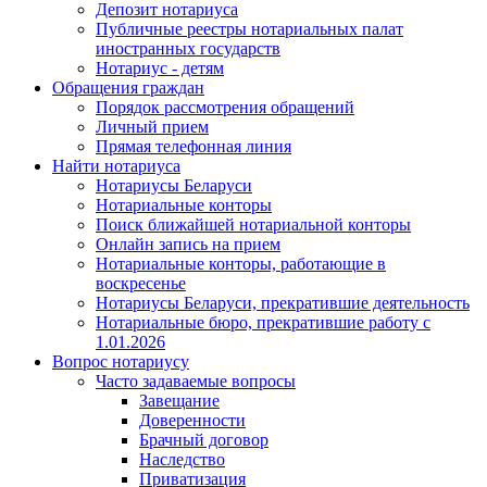
Депозит нотариуса
Публичные реестры нотариальных палат
иностранных государств
Нотариус - детям
Обращения граждан
Порядок рассмотрения обращений
Личный прием
Прямая телефонная линия
Найти нотариуса
Нотариусы Беларуси
Нотариальные конторы
Поиск ближайшей нотариальной конторы
Онлайн запись на прием
Нотариальные конторы, работающие в
воскресенье
Нотариусы Беларуси, прекратившие деятельность
Нотариальные бюро, прекратившие работу с
1.01.2026
Вопрос нотариусу
Часто задаваемые вопросы
Завещание
Доверенности
Брачный договор
Наследство
Приватизация