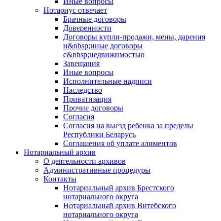
Иные вопросы
Нотариус отвечает
Брачные договоры
Доверенности
Договоры купли-продажи, мены, дарения
и&nbsp;иные договоры
с&nbsp;недвижимостью
Завещания
Иные вопросы
Исполнительные надписи
Наследство
Приватизация
Прочие договоры
Согласия
Согласия на выезд ребенка за пределы
Республики Беларусь
Соглашения об уплате алиментов
Нотариальный архив
О деятельности архивов
Административные процедуры
Контакты
Нотариальный архив Брестского
нотариального округа
Нотариальный архив Витебского
нотариального округа