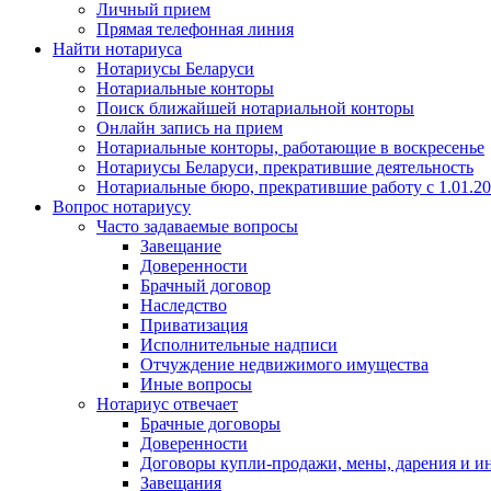
Личный прием
Прямая телефонная линия
Найти нотариуса
Нотариусы Беларуси
Нотариальные конторы
Поиск ближайшей нотариальной конторы
Онлайн запись на прием
Нотариальные конторы, работающие в воскресенье
Нотариусы Беларуси, прекратившие деятельность
Нотариальные бюро, прекратившие работу с 1.01.2
Вопрос нотариусу
Часто задаваемые вопросы
Завещание
Доверенности
Брачный договор
Наследство
Приватизация
Исполнительные надписи
Отчуждение недвижимого имущества
Иные вопросы
Нотариус отвечает
Брачные договоры
Доверенности
Договоры купли-продажи, мены, дарения и и
Завещания