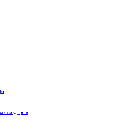
фа
ых государств