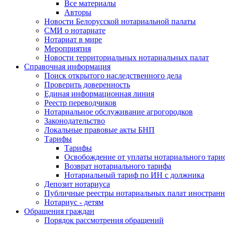
Все материалы
Авторы
Новости Белорусской нотариальной палаты
СМИ о нотариате
Нотариат в мире
Мероприятия
Новости территориальных нотариальных палат
Справочная информация
Поиск открытого наследственного дела
Проверить доверенность
Единая информационная линия
Реестр переводчиков
Нотариальное обслуживание агрогородков
Законодательство
Локальные правовые акты БНП
Тарифы
Тарифы
Освобождение от уплаты нотариального тари
Возврат нотариального тарифа
Нотариальный тариф по ИН с должника
Депозит нотариуса
Публичные реестры нотариальных палат иностранн
Нотариус - детям
Обращения граждан
Порядок рассмотрения обращений