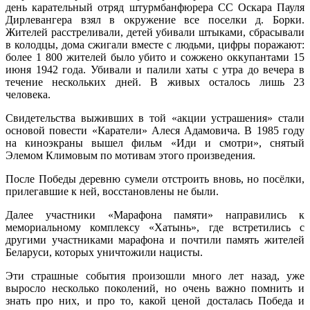
день карательный отряд штурмбанфюрера СС Оскара Пауля
Дирлевангера взял в окружение все поселки д. Борки.
Жителей расстреливали, детей убивали штыками, сбрасывали
в колодцы, дома сжигали вместе с людьми, цифры поражают:
более 1 800 жителей было убито и сожжено оккупантами 15
июня 1942 года. Убивали и палили хаты с утра до вечера в
течение нескольких дней. В живых осталось лишь 23
человека.
Свидетельства выживших в той «акции устрашения» стали
основой повести «Каратели» Алеся Адамовича. В 1985 году
на киноэкраны вышел фильм «Иди и смотри», снятый
Элемом Климовым по мотивам этого произведения.
После Победы деревню сумели отстроить вновь, но посёлки,
прилегавшие к ней, восстановлены не были.
Далее участники «Марафона памяти» направились к
мемориальному комплексу «Хатынь», где встретились с
другими участниками марафона и почтили память жителей
Беларуси, которых уничтожили нацисты.
Эти страшные события произошли много лет назад, уже
выросло несколько поколений, но очень важно помнить и
знать про них, и про то, какой ценой досталась Победа и