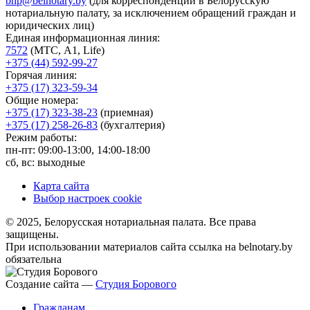
bnp@belnotary.by
(для корреспонденции в Белорусскую
нотариальную палату, за исключением обращений граждан и
юридических лиц)
Единая информационная линия:
7572
(МТС, A1, Life)
+375 (44) 592-99-27
Горячая линия:
+375 (17) 323-59-34
Общие номера:
+375 (17) 323-38-23
(приемная)
+375 (17) 258-26-83
(бухгалтерия)
Режим работы:
пн-пт: 09:00-13:00, 14:00-18:00
сб, вс: выходные
Карта сайта
Выбор настроек cookie
© 2025, Белорусская нотариальная палата. Все права
защищены.
При использовании материалов сайта ссылка на belnotary.by
обязательна
Создание сайта —
Студия Борового
Гражданам