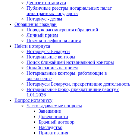
Депозит нотариуса
Публичные реестры нотариальных палат
иностранных государств
Нотариус - детям
Обращения граждан
Порядок рассмотрения обращений
Личный прием
Прямая телефонная линия
Найти нотариуса
Нотариусы Беларуси
Нотариальные конторы
Поиск ближайшей нотариальной конторы
Онлайн запись на прием
Нотариальные конторы, работающие в
воскресенье
Нотариусы Беларуси, прекратившие деятельность
Нотариальные бюро, прекратившие работу с
1.01.2026
Вопрос нотариусу
Часто задаваемые вопросы
Завещание
Доверенности
Брачный договор
Наследство
Приватизация