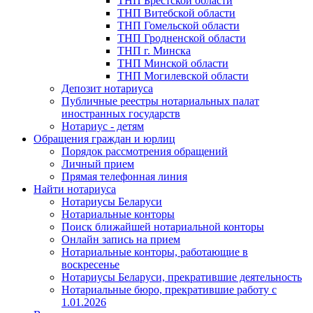
ТНП Брестской области
ТНП Витебской области
ТНП Гомельской области
ТНП Гродненской области
ТНП г. Минска
ТНП Минской области
ТНП Могилевской области
Депозит нотариуса
Публичные реестры нотариальных палат
иностранных государств
Нотариус - детям
Обращения граждан и юрлиц
Порядок рассмотрения обращений
Личный прием
Прямая телефонная линия
Найти нотариуса
Нотариусы Беларуси
Нотариальные конторы
Поиск ближайшей нотариальной конторы
Онлайн запись на прием
Нотариальные конторы, работающие в
воскресенье
Нотариусы Беларуси, прекратившие деятельность
Нотариальные бюро, прекратившие работу с
1.01.2026