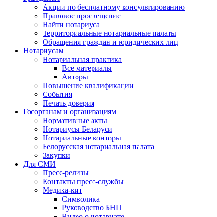
Акции по бесплатному консультированию
Правовое просвещение
Найти нотариуса
Территориальные нотариальные палаты
Обращения граждан и юридических лиц
Нотариусам
Нотариальная практика
Все материалы
Авторы
Повышение квалификации
События
Печать доверия
Госорганам и организациям
Нормативные акты
Нотариусы Беларуси
Нотариальные конторы
Белорусская нотариальная палата
Закупки
Для СМИ
Пресс-релизы
Контакты пресс-службы
Медика-кит
Символика
Руководство БНП
Видео о нотариате