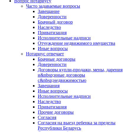
Вопрос нотариусу
Часто задаваемые вопросы
Завещание
Доверенности
Брачный договор
Наследство
Приватизация
Исполнительные надписи
Отчуждение недвижимого имущества
Иные вопросы
Нотариус отвечает
Брачные договоры
Доверенности
Договоры купли-продажи, мены, дарения
и&nbsp;иные договоры
с&nbsp;недвижимостью
Завещания
Иные вопросы
Исполнительные надписи
Наследство
Приватизация
Прочие договоры
Согласия
Согласия на выезд ребенка за пределы
Республики Беларусь