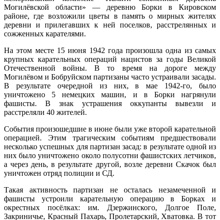
Могилёвской области» — деревню Борки в Кировском
районе, где возложили цветы в память о мирных жителях
деревни и прилегавших к ней поселков, расстрелянных и
сожженных карателями.
На этом месте 15 июня 1942 года произошла одна из самых
крупных карательных операций нацистов за годы Великой
Отечественной войны. В то время на дороге между
Могилёвом и Бобруйском партизаны часто устраивали засады.
В результате очередной из них, в мае 1942-го, было
уничтожено 5 немецких машин, и в Борки нагрянули
фашисты. В знак устрашения оккупанты вывезли и
расстреляли 40 жителей.
События произошедшие в июне были уже второй карательной
операцией. Этим трагическим событиям предшествовали
несколько успешных для партизан засад: в результате одной из
них было уничтожено около полусотни фашистских летчиков,
а через день, в результате другой, возле деревни Скачок был
уничтожен отряд полиции и СД.
Такая активность партизан не осталась незамеченной и
фашисты устроили карательную операцию в Борках и
окрестных посёлках: им. Дзержинского, Долгое Поле,
Закриничье, Красный Пахарь, Пролетарский, Хватовка. В тот