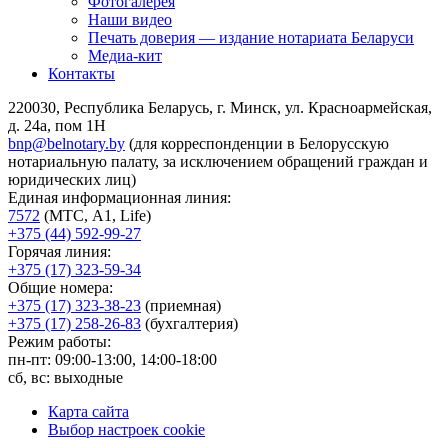
Фотогалерея
Наши видео
Печать доверия — издание нотариата Беларуси
Медиа-кит
Контакты
220030, Республика Беларусь, г. Минск, ул. Красноармейская,
д. 24а, пом 1Н
bnp@belnotary.by
(для корреспонденции в Белорусскую
нотариальную палату, за исключением обращений граждан и
юридических лиц)
Единая информационная линия:
7572
(МТС, A1, Life)
+375 (44) 592-99-27
Горячая линия:
+375 (17) 323-59-34
Общие номера:
+375 (17) 323-38-23
(приемная)
+375 (17) 258-26-83
(бухгалтерия)
Режим работы:
пн-пт: 09:00-13:00, 14:00-18:00
сб, вс: выходные
Карта сайта
Выбор настроек cookie