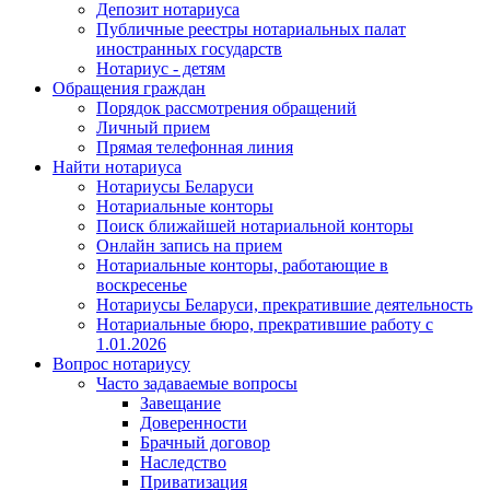
Депозит нотариуса
Публичные реестры нотариальных палат
иностранных государств
Нотариус - детям
Обращения граждан
Порядок рассмотрения обращений
Личный прием
Прямая телефонная линия
Найти нотариуса
Нотариусы Беларуси
Нотариальные конторы
Поиск ближайшей нотариальной конторы
Онлайн запись на прием
Нотариальные конторы, работающие в
воскресенье
Нотариусы Беларуси, прекратившие деятельность
Нотариальные бюро, прекратившие работу с
1.01.2026
Вопрос нотариусу
Часто задаваемые вопросы
Завещание
Доверенности
Брачный договор
Наследство
Приватизация