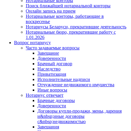
Нотариальные конторы
Поиск ближайшей нотариальной конторы
Онлайн запись на прием
Нотариальные конторы, работающие в
воскресенье
Нотариусы Беларуси, прекратившие деятельность
Нотариальные бюро, прекратившие работу с
1.01.2026
Вопрос нотариусу
Часто задаваемые вопросы
Завещание
Доверенности
Брачный договор
Наследство
Приватизация
Исполнительные надписи
Отчуждение недвижимого имущества
Иные вопросы
Нотариус отвечает
Брачные договоры
Доверенности
Договоры купли-продажи, мены, дарения
и&nbsp;иные договоры
с&nbsp;недвижимостью
Завещания