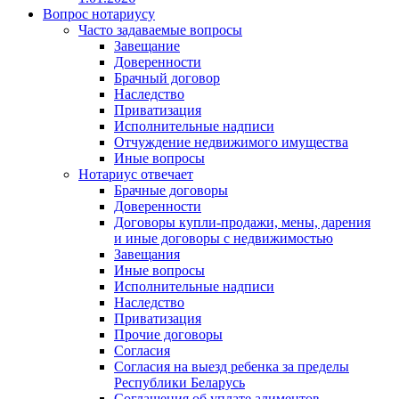
Вопрос нотариусу
Часто задаваемые вопросы
Завещание
Доверенности
Брачный договор
Наследство
Приватизация
Исполнительные надписи
Отчуждение недвижимого имущества
Иные вопросы
Нотариус отвечает
Брачные договоры
Доверенности
Договоры купли-продажи, мены, дарения
и иные договоры с недвижимостью
Завещания
Иные вопросы
Исполнительные надписи
Наследство
Приватизация
Прочие договоры
Согласия
Согласия на выезд ребенка за пределы
Республики Беларусь
Соглашения об уплате алиментов