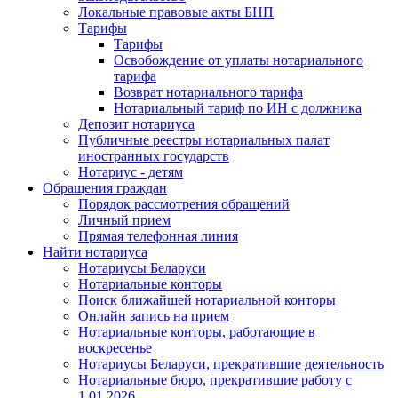
Локальные правовые акты БНП
Тарифы
Тарифы
Освобождение от уплаты нотариального
тарифа
Возврат нотариального тарифа
Нотариальный тариф по ИН с должника
Депозит нотариуса
Публичные реестры нотариальных палат
иностранных государств
Нотариус - детям
Обращения граждан
Порядок рассмотрения обращений
Личный прием
Прямая телефонная линия
Найти нотариуса
Нотариусы Беларуси
Нотариальные конторы
Поиск ближайшей нотариальной конторы
Онлайн запись на прием
Нотариальные конторы, работающие в
воскресенье
Нотариусы Беларуси, прекратившие деятельность
Нотариальные бюро, прекратившие работу с
1.01.2026