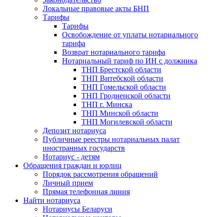
Локальные правовые акты БНП
Тарифы
Тарифы
Освобождение от уплаты нотариального
тарифа
Возврат нотариального тарифа
Нотариальный тариф по ИН с должника
ТНП Брестской области
ТНП Витебской области
ТНП Гомельской области
ТНП Гродненской области
ТНП г. Минска
ТНП Минской области
ТНП Могилевской области
Депозит нотариуса
Публичные реестры нотариальных палат
иностранных государств
Нотариус - детям
Обращения граждан и юрлиц
Порядок рассмотрения обращений
Личный прием
Прямая телефонная линия
Найти нотариуса
Нотариусы Беларуси