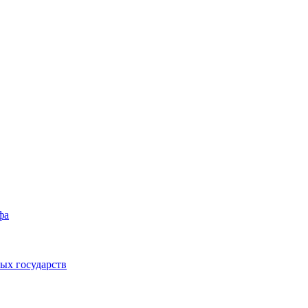
фа
ых государств