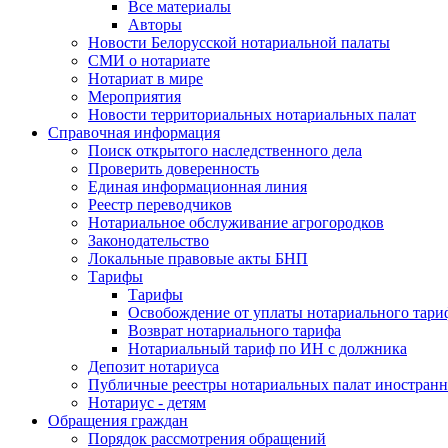
Все материалы
Авторы
Новости Белорусской нотариальной палаты
СМИ о нотариате
Нотариат в мире
Мероприятия
Новости территориальных нотариальных палат
Справочная информация
Поиск открытого наследственного дела
Проверить доверенность
Единая информационная линия
Реестр переводчиков
Нотариальное обслуживание агрогородков
Законодательство
Локальные правовые акты БНП
Тарифы
Тарифы
Освобождение от уплаты нотариального тари
Возврат нотариального тарифа
Нотариальный тариф по ИН с должника
Депозит нотариуса
Публичные реестры нотариальных палат иностранн
Нотариус - детям
Обращения граждан
Порядок рассмотрения обращений