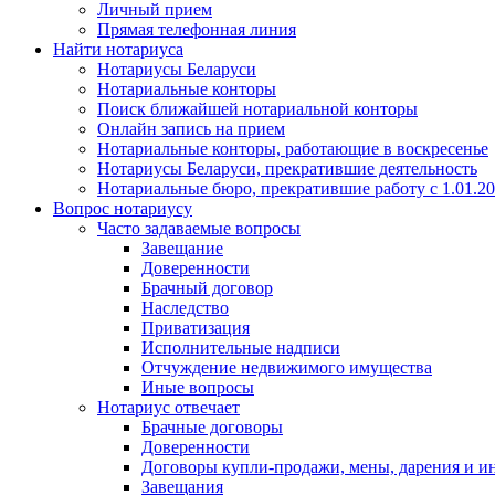
Личный прием
Прямая телефонная линия
Найти нотариуса
Нотариусы Беларуси
Нотариальные конторы
Поиск ближайшей нотариальной конторы
Онлайн запись на прием
Нотариальные конторы, работающие в воскресенье
Нотариусы Беларуси, прекратившие деятельность
Нотариальные бюро, прекратившие работу с 1.01.2
Вопрос нотариусу
Часто задаваемые вопросы
Завещание
Доверенности
Брачный договор
Наследство
Приватизация
Исполнительные надписи
Отчуждение недвижимого имущества
Иные вопросы
Нотариус отвечает
Брачные договоры
Доверенности
Договоры купли-продажи, мены, дарения и и
Завещания