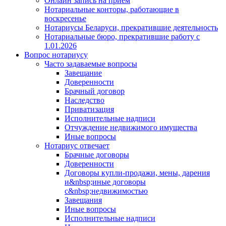
Онлайн запись на прием
Нотариальные конторы, работающие в
воскресенье
Нотариусы Беларуси, прекратившие деятельность
Нотариальные бюро, прекратившие работу с
1.01.2026
Вопрос нотариусу
Часто задаваемые вопросы
Завещание
Доверенности
Брачный договор
Наследство
Приватизация
Исполнительные надписи
Отчуждение недвижимого имущества
Иные вопросы
Нотариус отвечает
Брачные договоры
Доверенности
Договоры купли-продажи, мены, дарения
и&nbsp;иные договоры
с&nbsp;недвижимостью
Завещания
Иные вопросы
Исполнительные надписи