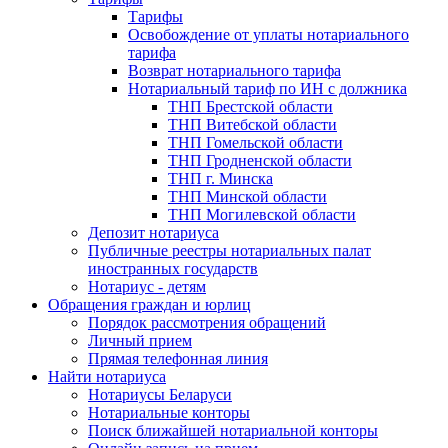
Тарифы
Освобождение от уплаты нотариального
тарифа
Возврат нотариального тарифа
Нотариальный тариф по ИН с должника
ТНП Брестской области
ТНП Витебской области
ТНП Гомельской области
ТНП Гродненской области
ТНП г. Минска
ТНП Минской области
ТНП Могилевской области
Депозит нотариуса
Публичные реестры нотариальных палат
иностранных государств
Нотариус - детям
Обращения граждан и юрлиц
Порядок рассмотрения обращений
Личный прием
Прямая телефонная линия
Найти нотариуса
Нотариусы Беларуси
Нотариальные конторы
Поиск ближайшей нотариальной конторы