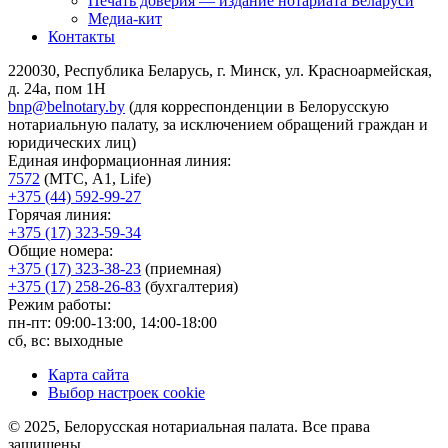
Печать доверия — издание нотариата Беларуси
Медиа-кит
Контакты
220030, Республика Беларусь, г. Минск, ул. Красноармейская,
д. 24а, пом 1Н
bnp@belnotary.by
(для корреспонденции в Белорусскую
нотариальную палату, за исключением обращений граждан и
юридических лиц)
Единая информационная линия:
7572
(МТС, A1, Life)
+375 (44) 592-99-27
Горячая линия:
+375 (17) 323-59-34
Общие номера:
+375 (17) 323-38-23
(приемная)
+375 (17) 258-26-83
(бухгалтерия)
Режим работы:
пн-пт: 09:00-13:00, 14:00-18:00
сб, вс: выходные
Карта сайта
Выбор настроек cookie
© 2025, Белорусская нотариальная палата. Все права
защищены.