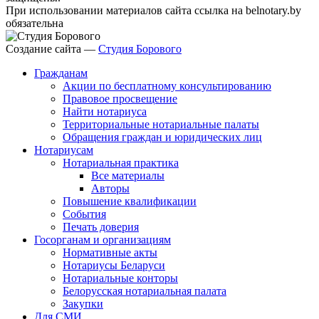
При использовании материалов сайта ссылка на belnotary.by
обязательна
Создание сайта —
Студия Борового
Гражданам
Акции по бесплатному консультированию
Правовое просвещение
Найти нотариуса
Территориальные нотариальные палаты
Обращения граждан и юридических лиц
Нотариусам
Нотариальная практика
Все материалы
Авторы
Повышение квалификации
События
Печать доверия
Госорганам и организациям
Нормативные акты
Нотариусы Беларуси
Нотариальные конторы
Белорусская нотариальная палата
Закупки
Для СМИ