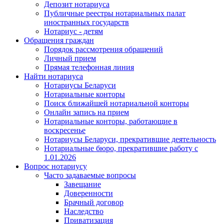
Депозит нотариуса
Публичные реестры нотариальных палат
иностранных государств
Нотариус - детям
Обращения граждан
Порядок рассмотрения обращений
Личный прием
Прямая телефонная линия
Найти нотариуса
Нотариусы Беларуси
Нотариальные конторы
Поиск ближайшей нотариальной конторы
Онлайн запись на прием
Нотариальные конторы, работающие в
воскресенье
Нотариусы Беларуси, прекратившие деятельность
Нотариальные бюро, прекратившие работу с
1.01.2026
Вопрос нотариусу
Часто задаваемые вопросы
Завещание
Доверенности
Брачный договор
Наследство
Приватизация