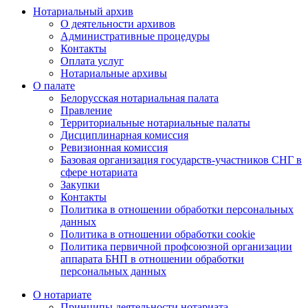
Нотариальный архив
О деятельности архивов
Административные процедуры
Контакты
Оплата услуг
Нотариальные архивы
О палате
Белорусская нотариальная палата
Правление
Территориальные нотариальные палаты
Дисциплинарная комиссия
Ревизионная комиссия
Базовая организация государств-участников СНГ в
сфере нотариата
Закупки
Контакты
Политика в отношении обработки персональных
данных
Политика в отношении обработки cookie
Политика первичной профсоюзной организации
аппарата БНП в отношении обработки
персональных данных
О нотариате
Принципы деятельности нотариата