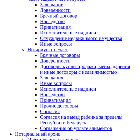
Завещание
Доверенности
Брачный договор
Наследство
Приватизация
Исполнительные надписи
Отчуждение недвижимого имущества
Иные вопросы
Нотариус отвечает
Брачные договоры
Доверенности
Договоры купли-продажи, мены, дарения
и иные договоры с недвижимостью
Завещания
Иные вопросы
Исполнительные надписи
Наследство
Приватизация
Прочие договоры
Согласия
Согласия на выезд ребенка за пределы
Республики Беларусь
Соглашения об уплате алиментов
Нотариальный архив
О деятельности архивов