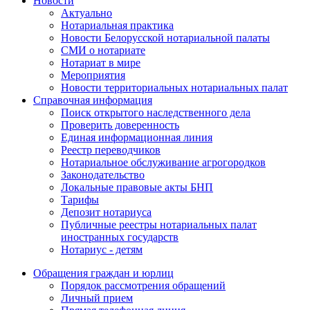
Новости
Актуально
Нотариальная практика
Новости Белорусской нотариальной палаты
СМИ о нотариате
Нотариат в мире
Мероприятия
Новости территориальных нотариальных палат
Справочная информация
Поиск открытого наследственного дела
Проверить доверенность
Единая информационная линия
Реестр переводчиков
Нотариальное обслуживание агрогородков
Законодательство
Локальные правовые акты БНП
Тарифы
Депозит нотариуса
Публичные реестры нотариальных палат
иностранных государств
Нотариус - детям
Обращения граждан и юрлиц
Порядок рассмотрения обращений
Личный прием