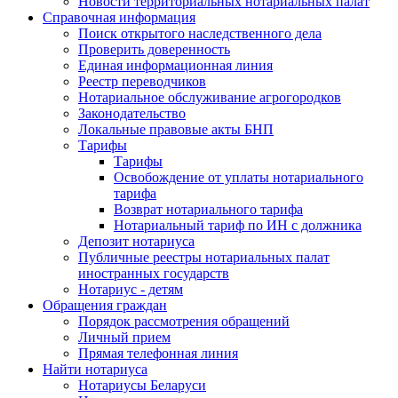
Новости территориальных нотариальных палат
Справочная информация
Поиск открытого наследственного дела
Проверить доверенность
Единая информационная линия
Реестр переводчиков
Нотариальное обслуживание агрогородков
Законодательство
Локальные правовые акты БНП
Тарифы
Тарифы
Освобождение от уплаты нотариального
тарифа
Возврат нотариального тарифа
Нотариальный тариф по ИН с должника
Депозит нотариуса
Публичные реестры нотариальных палат
иностранных государств
Нотариус - детям
Обращения граждан
Порядок рассмотрения обращений
Личный прием
Прямая телефонная линия
Найти нотариуса
Нотариусы Беларуси