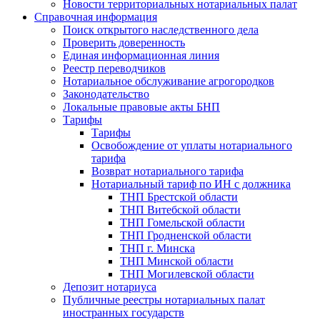
Новости территориальных нотариальных палат
Справочная информация
Поиск открытого наследственного дела
Проверить доверенность
Единая информационная линия
Реестр переводчиков
Нотариальное обслуживание агрогородков
Законодательство
Локальные правовые акты БНП
Тарифы
Тарифы
Освобождение от уплаты нотариального
тарифа
Возврат нотариального тарифа
Нотариальный тариф по ИН с должника
ТНП Брестской области
ТНП Витебской области
ТНП Гомельской области
ТНП Гродненской области
ТНП г. Минска
ТНП Минской области
ТНП Могилевской области
Депозит нотариуса
Публичные реестры нотариальных палат
иностранных государств