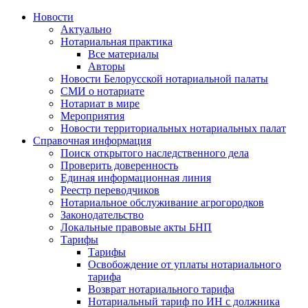
Новости
Актуально
Нотариальная практика
Все материалы
Авторы
Новости Белорусской нотариальной палаты
СМИ о нотариате
Нотариат в мире
Мероприятия
Новости территориальных нотариальных палат
Справочная информация
Поиск открытого наследственного дела
Проверить доверенность
Единая информационная линия
Реестр переводчиков
Нотариальное обслуживание агрогородков
Законодательство
Локальные правовые акты БНП
Тарифы
Тарифы
Освобождение от уплаты нотариального
тарифа
Возврат нотариального тарифа
Нотариальный тариф по ИН с должника