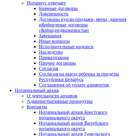
Нотариус отвечает
Брачные договоры
Доверенности
Договоры купли-продажи, мены, дарения
и&nbsp;иные договоры
с&nbsp;недвижимостью
Завещания
Иные вопросы
Исполнительные надписи
Наследство
Приватизация
Прочие договоры
Согласия
Согласия на выезд ребенка за пределы
Республики Беларусь
Соглашения об уплате алиментов
Нотариальный архив
О деятельности архивов
Административные процедуры
Контакты
Нотариальный архив Брестского
нотариального округа
Нотариальный архив Витебского
нотариального округа
Нотариальный архив Гомельского