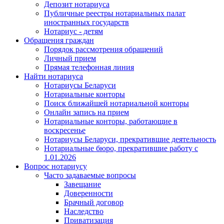
Депозит нотариуса
Публичные реестры нотариальных палат
иностранных государств
Нотариус - детям
Обращения граждан
Порядок рассмотрения обращений
Личный прием
Прямая телефонная линия
Найти нотариуса
Нотариусы Беларуси
Нотариальные конторы
Поиск ближайшей нотариальной конторы
Онлайн запись на прием
Нотариальные конторы, работающие в
воскресенье
Нотариусы Беларуси, прекратившие деятельность
Нотариальные бюро, прекратившие работу с
1.01.2026
Вопрос нотариусу
Часто задаваемые вопросы
Завещание
Доверенности
Брачный договор
Наследство
Приватизация