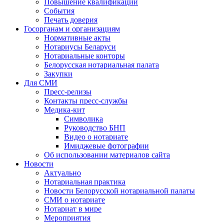
Повышение квалификации
События
Печать доверия
Госорганам и организациям
Нормативные акты
Нотариусы Беларуси
Нотариальные конторы
Белорусская нотариальная палата
Закупки
Для СМИ
Пресс-релизы
Контакты пресс-службы
Медика-кит
Символика
Руководство БНП
Видео о нотариате
Имиджевые фотографии
Об использовании материалов сайта
Новости
Актуально
Нотариальная практика
Новости Белорусской нотариальной палаты
СМИ о нотариате
Нотариат в мире
Мероприятия