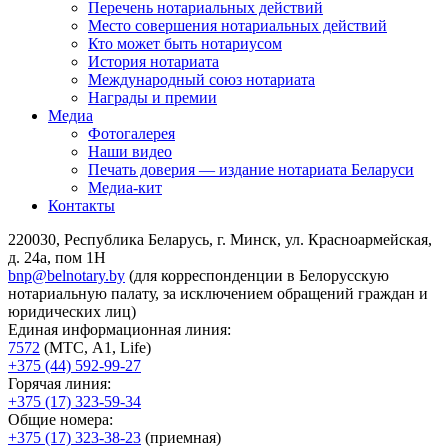
Перечень нотариальных действий
Место совершения нотариальных действий
Кто может быть нотариусом
История нотариата
Международный союз нотариата
Награды и премии
Медиа
Фотогалерея
Наши видео
Печать доверия — издание нотариата Беларуси
Медиа-кит
Контакты
220030, Республика Беларусь, г. Минск, ул. Красноармейская,
д. 24а, пом 1Н
bnp@belnotary.by
(для корреспонденции в Белорусскую
нотариальную палату, за исключением обращений граждан и
юридических лиц)
Единая информационная линия:
7572
(МТС, A1, Life)
+375 (44) 592-99-27
Горячая линия:
+375 (17) 323-59-34
Общие номера:
+375 (17) 323-38-23
(приемная)