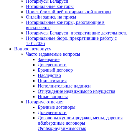
Нотариусы Беларуси
Нотариальные конторы
Поиск ближайшей нотариальной конторы
Онлайн запись на прием
Нотариальные конторы, работающие в
воскресенье
Нотариусы Беларуси, прекратившие деятельность
Нотариальные бюро, прекратившие работу с
1.01.2026
Вопрос нотариусу
Часто задаваемые вопросы
Завещание
Доверенности
Брачный договор
Наследство
Приватизация
Исполнительные надписи
Отчуждение недвижимого имущества
Иные вопросы
Нотариус отвечает
Брачные договоры
Доверенности
Договоры купли-продажи, мены, дарения
и&nbsp;иные договоры
с&nbsp;недвижимостью