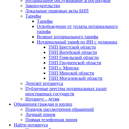
Нотариальное обслуживание агрогородков
Законодательство
Локальные правовые акты БНП
Тарифы
Тарифы
Освобождение от уплаты нотариального
тарифа
Возврат нотариального тарифа
Нотариальный тариф по ИН с должника
ТНП Брестской области
ТНП Витебской области
ТНП Гомельской области
ТНП Гродненской области
ТНП г. Минска
ТНП Минской области
ТНП Могилевской области
Депозит нотариуса
Публичные реестры нотариальных палат
иностранных государств
Нотариус - детям
Обращения граждан и юрлиц
Порядок рассмотрения обращений
Личный прием
Прямая телефонная линия
Найти нотариуса