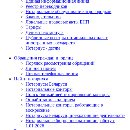
Единая информационная линия
Реестр переводчиков
Нотариальное обслуживание агрогородков
Законодательство
Локальные правовые акты БНП
Тарифы
Депозит нотариуса
Публичные реестры нотариальных палат
иностранных государств
Нотариус - детям
Обращения граждан и юрлиц
Порядок рассмотрения обращений
Личный прием
Прямая телефонная линия
Найти нотариуса
Нотариусы Беларуси
Нотариальные конторы
Поиск ближайшей нотариальной конторы
Онлайн запись на прием
Нотариальные конторы, работающие в
воскресенье
Нотариусы Беларуси, прекратившие деятельность
Нотариальные бюро, прекратившие работу с
1.01.2026