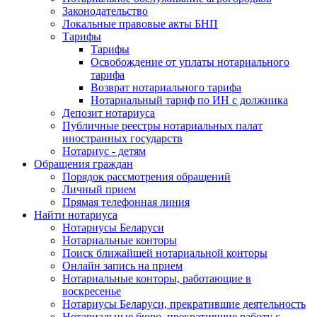
Законодательство
Локальные правовые акты БНП
Тарифы
Тарифы
Освобождение от уплаты нотариального
тарифа
Возврат нотариального тарифа
Нотариальный тариф по ИН с должника
Депозит нотариуса
Публичные реестры нотариальных палат
иностранных государств
Нотариус - детям
Обращения граждан
Порядок рассмотрения обращений
Личный прием
Прямая телефонная линия
Найти нотариуса
Нотариусы Беларуси
Нотариальные конторы
Поиск ближайшей нотариальной конторы
Онлайн запись на прием
Нотариальные конторы, работающие в
воскресенье
Нотариусы Беларуси, прекратившие деятельность
Нотариальные бюро, прекратившие работу с