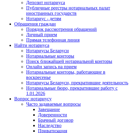
Депозит нотариуса
Публичные реестры нотариальных палат
иностранных государств
Нотариус - детям
Обращения граждан
Порядок рассмотрения обращений
Личный прием
Прямая телефонная линия
Найти нотариуса
Нотариусы Беларуси
Нотариальные конторы
Поиск ближайшей нотариальной конторы
Онлайн запись на прием
Нотариальные конторы, работающие в
воскресенье
Нотариусы Беларуси, прекратившие деятельность
Нотариальные бюро, прекратившие работу с
1.01.2026
Вопрос нотариусу
Часто задаваемые вопросы
Завещание
Доверенности
Брачный договор
Наследство
Приватизация