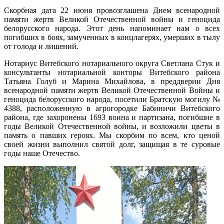
Скорбная дата 22 июня провозглашена Днем всенародной
памяти жертв Великой Отечественной войны и геноцида
белорусского народа. Этот день напоминает нам о всех
погибших в боях, замученных в концлагерях, умерших в тылу
от голода и лишений.
Нотариус Витебского нотариального округа Светлана Стук и
консультанты нотариальной конторы Витебского района
Татьяна Голуб и Марина Михайлова, в преддверии Дня
всенародной памяти жертв Великой Отечественной Войны и
геноцида белорусского народа, посетили Братскую могилу №
4388, расположенную в агрогородке Бабиничи Витебского
района, где захоронены 1693 воина и партизана, погибшие в
годы Великой Отечественной войны, и возложили цветы в
память о павших героях. Мы скорбим по всем, кто ценой
своей жизни выполнил святой долг, защищая в те суровые
годы наше Отечество.