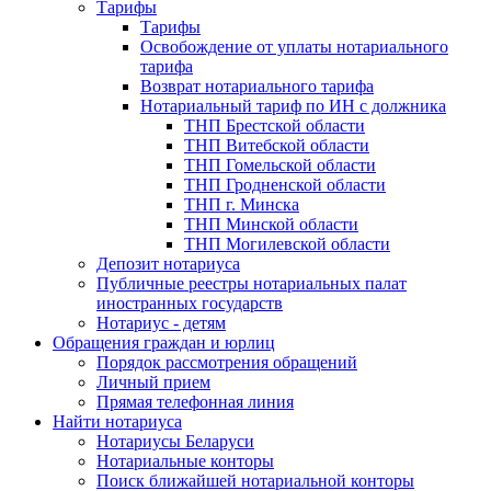
Тарифы
Тарифы
Освобождение от уплаты нотариального
тарифа
Возврат нотариального тарифа
Нотариальный тариф по ИН с должника
ТНП Брестской области
ТНП Витебской области
ТНП Гомельской области
ТНП Гродненской области
ТНП г. Минска
ТНП Минской области
ТНП Могилевской области
Депозит нотариуса
Публичные реестры нотариальных палат
иностранных государств
Нотариус - детям
Обращения граждан и юрлиц
Порядок рассмотрения обращений
Личный прием
Прямая телефонная линия
Найти нотариуса
Нотариусы Беларуси
Нотариальные конторы
Поиск ближайшей нотариальной конторы