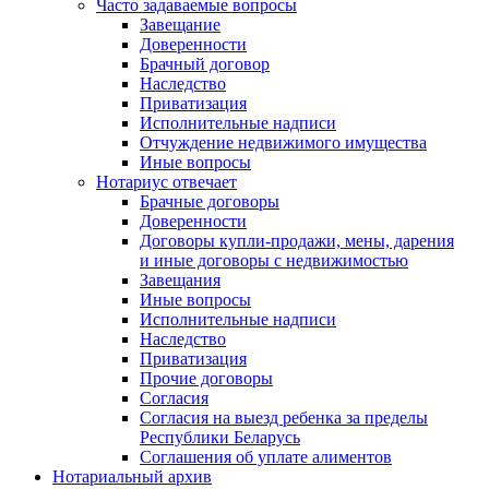
Часто задаваемые вопросы
Завещание
Доверенности
Брачный договор
Наследство
Приватизация
Исполнительные надписи
Отчуждение недвижимого имущества
Иные вопросы
Нотариус отвечает
Брачные договоры
Доверенности
Договоры купли-продажи, мены, дарения
и иные договоры с недвижимостью
Завещания
Иные вопросы
Исполнительные надписи
Наследство
Приватизация
Прочие договоры
Согласия
Согласия на выезд ребенка за пределы
Республики Беларусь
Соглашения об уплате алиментов
Нотариальный архив