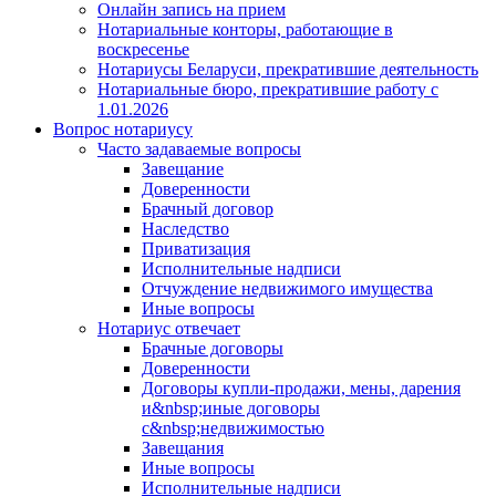
Онлайн запись на прием
Нотариальные конторы, работающие в
воскресенье
Нотариусы Беларуси, прекратившие деятельность
Нотариальные бюро, прекратившие работу с
1.01.2026
Вопрос нотариусу
Часто задаваемые вопросы
Завещание
Доверенности
Брачный договор
Наследство
Приватизация
Исполнительные надписи
Отчуждение недвижимого имущества
Иные вопросы
Нотариус отвечает
Брачные договоры
Доверенности
Договоры купли-продажи, мены, дарения
и&nbsp;иные договоры
с&nbsp;недвижимостью
Завещания
Иные вопросы
Исполнительные надписи