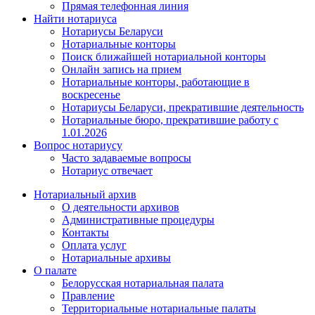
Прямая телефонная линия
Найти нотариуса
Нотариусы Беларуси
Нотариальные конторы
Поиск ближайшей нотариальной конторы
Онлайн запись на прием
Нотариальные конторы, работающие в
воскресенье
Нотариусы Беларуси, прекратившие деятельность
Нотариальные бюро, прекратившие работу с
1.01.2026
Вопрос нотариусу
Часто задаваемые вопросы
Нотариус отвечает
Нотариальный архив
О деятельности архивов
Административные процедуры
Контакты
Оплата услуг
Нотариальные архивы
О палате
Белорусская нотариальная палата
Правление
Территориальные нотариальные палаты