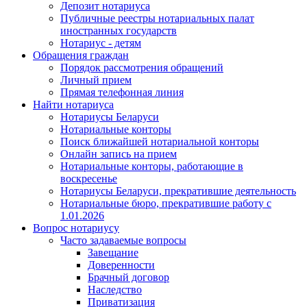
Депозит нотариуса
Публичные реестры нотариальных палат
иностранных государств
Нотариус - детям
Обращения граждан
Порядок рассмотрения обращений
Личный прием
Прямая телефонная линия
Найти нотариуса
Нотариусы Беларуси
Нотариальные конторы
Поиск ближайшей нотариальной конторы
Онлайн запись на прием
Нотариальные конторы, работающие в
воскресенье
Нотариусы Беларуси, прекратившие деятельность
Нотариальные бюро, прекратившие работу с
1.01.2026
Вопрос нотариусу
Часто задаваемые вопросы
Завещание
Доверенности
Брачный договор
Наследство
Приватизация