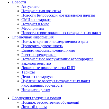
Новости
Актуально
Нотариальная практика
Новости Белорусской нотариальной палаты
СМИ о нотариате
Нотариат в мире
Мероприятия
Новости территориальных нотариальных палат
Справочная информация
Поиск открытого наследственного дела
Проверить доверенность
Единая информационная линия
Реестр переводчиков
Нотариальное обслуживание агрогородков
Законодательство
Локальные правовые акты БНП
Тарифы
Депозит нотариуса
Публичные реестры нотариальных палат
иностранных государств
Нотариус - детям
Обращения граждан и юрлиц
Порядок рассмотрения обращений
Личный прием