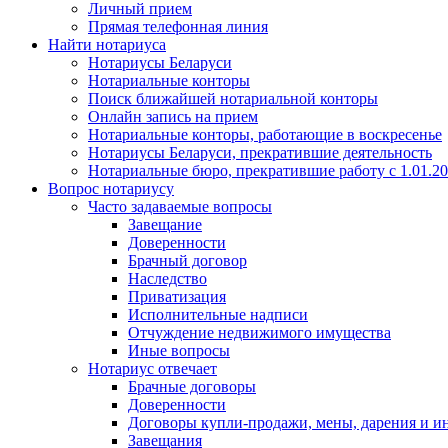
Личный прием
Прямая телефонная линия
Найти нотариуса
Нотариусы Беларуси
Нотариальные конторы
Поиск ближайшей нотариальной конторы
Онлайн запись на прием
Нотариальные конторы, работающие в воскресенье
Нотариусы Беларуси, прекратившие деятельность
Нотариальные бюро, прекратившие работу с 1.01.2
Вопрос нотариусу
Часто задаваемые вопросы
Завещание
Доверенности
Брачный договор
Наследство
Приватизация
Исполнительные надписи
Отчуждение недвижимого имущества
Иные вопросы
Нотариус отвечает
Брачные договоры
Доверенности
Договоры купли-продажи, мены, дарения и и
Завещания