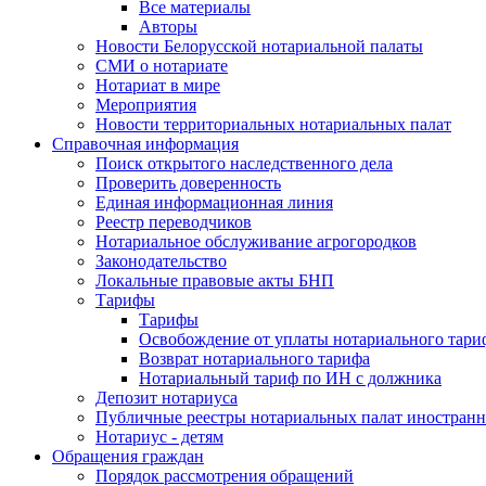
Все материалы
Авторы
Новости Белорусской нотариальной палаты
СМИ о нотариате
Нотариат в мире
Мероприятия
Новости территориальных нотариальных палат
Справочная информация
Поиск открытого наследственного дела
Проверить доверенность
Единая информационная линия
Реестр переводчиков
Нотариальное обслуживание агрогородков
Законодательство
Локальные правовые акты БНП
Тарифы
Тарифы
Освобождение от уплаты нотариального тари
Возврат нотариального тарифа
Нотариальный тариф по ИН с должника
Депозит нотариуса
Публичные реестры нотариальных палат иностранн
Нотариус - детям
Обращения граждан
Порядок рассмотрения обращений