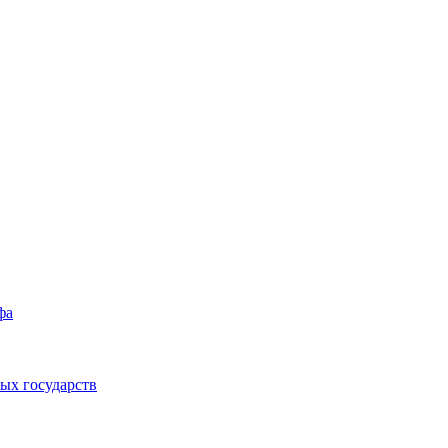
фа
ых государств