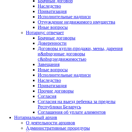
Брачный договор
Наследство
Приватизация
Исполнительные надписи
Отчуждение недвижимого имущества
Иные вопросы
Нотариус отвечает
Брачные договоры
Доверенности
Договоры купли-продажи, мены, дарения
и&nbsp;иные договоры
с&nbsp;недвижимостью
Завещания
Иные вопросы
Исполнительные надписи
Наследство
Приватизация
Прочие договоры
Согласия
Согласия на выезд ребенка за пределы
Республики Беларусь
Соглашения об уплате алиментов
Нотариальный архив
О деятельности архивов
Административные процедуры