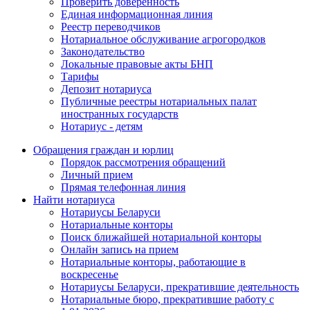
Проверить доверенность
Единая информационная линия
Реестр переводчиков
Нотариальное обслуживание агрогородков
Законодательство
Локальные правовые акты БНП
Тарифы
Депозит нотариуса
Публичные реестры нотариальных палат
иностранных государств
Нотариус - детям
Обращения граждан и юрлиц
Порядок рассмотрения обращений
Личный прием
Прямая телефонная линия
Найти нотариуса
Нотариусы Беларуси
Нотариальные конторы
Поиск ближайшей нотариальной конторы
Онлайн запись на прием
Нотариальные конторы, работающие в
воскресенье
Нотариусы Беларуси, прекратившие деятельность
Нотариальные бюро, прекратившие работу с