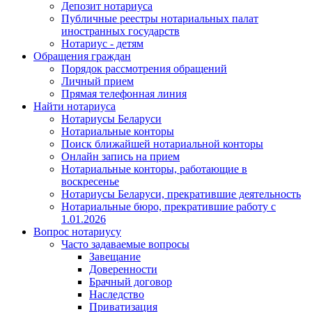
Депозит нотариуса
Публичные реестры нотариальных палат
иностранных государств
Нотариус - детям
Обращения граждан
Порядок рассмотрения обращений
Личный прием
Прямая телефонная линия
Найти нотариуса
Нотариусы Беларуси
Нотариальные конторы
Поиск ближайшей нотариальной конторы
Онлайн запись на прием
Нотариальные конторы, работающие в
воскресенье
Нотариусы Беларуси, прекратившие деятельность
Нотариальные бюро, прекратившие работу с
1.01.2026
Вопрос нотариусу
Часто задаваемые вопросы
Завещание
Доверенности
Брачный договор
Наследство
Приватизация