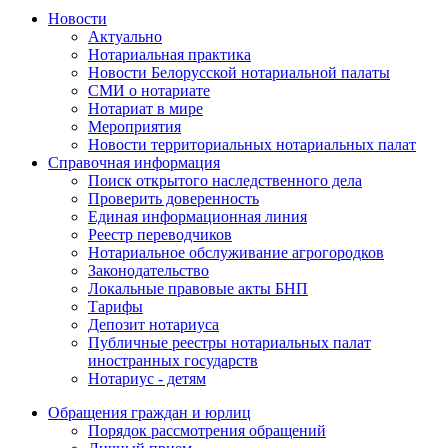
Новости
Актуально
Нотариальная практика
Новости Белорусской нотариальной палаты
СМИ о нотариате
Нотариат в мире
Мероприятия
Новости территориальных нотариальных палат
Справочная информация
Поиск открытого наследственного дела
Проверить доверенность
Единая информационная линия
Реестр переводчиков
Нотариальное обслуживание агрогородков
Законодательство
Локальные правовые акты БНП
Тарифы
Депозит нотариуса
Публичные реестры нотариальных палат
иностранных государств
Нотариус - детям
Обращения граждан и юрлиц
Порядок рассмотрения обращений