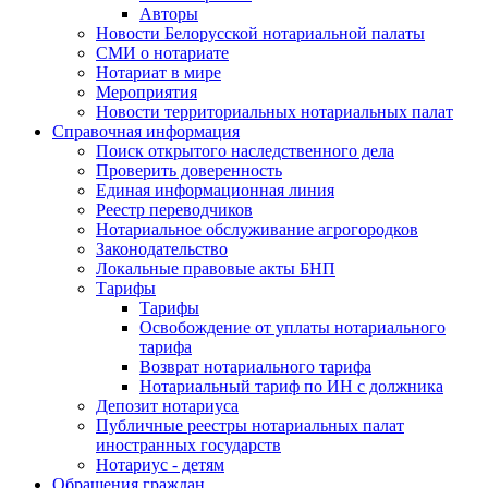
Авторы
Новости Белорусской нотариальной палаты
СМИ о нотариате
Нотариат в мире
Мероприятия
Новости территориальных нотариальных палат
Справочная информация
Поиск открытого наследственного дела
Проверить доверенность
Единая информационная линия
Реестр переводчиков
Нотариальное обслуживание агрогородков
Законодательство
Локальные правовые акты БНП
Тарифы
Тарифы
Освобождение от уплаты нотариального
тарифа
Возврат нотариального тарифа
Нотариальный тариф по ИН с должника
Депозит нотариуса
Публичные реестры нотариальных палат
иностранных государств
Нотариус - детям
Обращения граждан