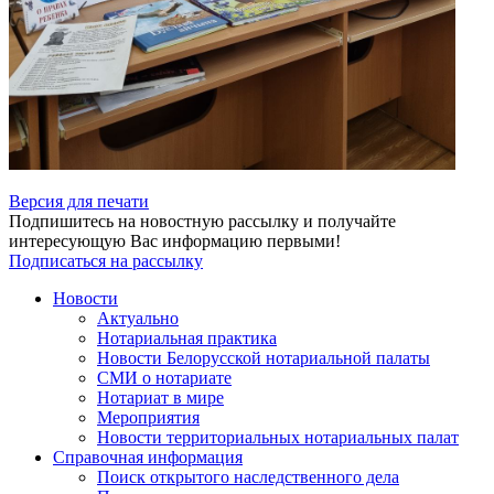
Версия для печати
Подпишитесь на новостную рассылку и получайте
интересующую Вас информацию первыми!
Подписаться на рассылку
Новости
Актуально
Нотариальная практика
Новости Белорусской нотариальной палаты
СМИ о нотариате
Нотариат в мире
Мероприятия
Новости территориальных нотариальных палат
Справочная информация
Поиск открытого наследственного дела