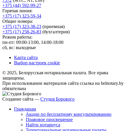
7572
(МТС, A1, Life)
+375 (44) 592-99-27
Горячая линия:
+375 (17) 323-59-34
Общие номера:
+375 (17) 323-38-23
(приемная)
+375 (17) 258-26-83
(бухгалтерия)
Режим работы:
пн-пт: 09:00-13:00, 14:00-18:00
сб, вс: выходные
Карта сайта
Выбор настроек cookie
© 2025, Белорусская нотариальная палата. Все права
защищены.
При использовании материалов сайта ссылка на belnotary.by
обязательна
Создание сайта —
Студия Борового
Гражданам
Акции по бесплатному консультированию
Правовое просвещение
Найти нотариуса
Территориальные нотариальные палаты