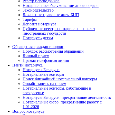
Реестр переводчиков
Нотариальное обслуживание агрогородков
Законодательство
Локальные правовые акты БНП
Тарифы
Депозит нотариуса
Публичные реестры нотариальных палат
иностранных государств
Нотариус - детям
Обращения граждан и юрлиц
Порядок рассмотрения обращений
Личный прием
Прямая телефонная линия
Найти нотариуса
Нотариусы Беларуси
Нотариальные конторы
Поиск ближайшей нотариальной конторы
Онлайн запись на прием
Нотариальные конторы, работающие в
воскресенье
Нотариусы Беларуси, прекратившие деятельность
Нотариальные бюро, прекратившие работу с
1.01.2026
Вопрос нотариусу