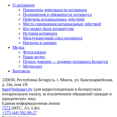
О нотариате
Принципы деятельности нотариата
Полномочия и обязанности нотариуса
Перечень нотариальных действий
Место совершения нотариальных действий
Кто может быть нотариусом
История нотариата
Международный союз нотариата
Награды и премии
Медиа
Фотогалерея
Наши видео
Печать доверия — издание нотариата Беларуси
Медиа-кит
Контакты
220030, Республика Беларусь, г. Минск, ул. Красноармейская,
д. 24а, пом 1Н
bnp@belnotary.by
(для корреспонденции в Белорусскую
нотариальную палату, за исключением обращений граждан и
юридических лиц)
Единая информационная линия:
7572
(МТС, A1, Life)
+375 (44) 592-99-27