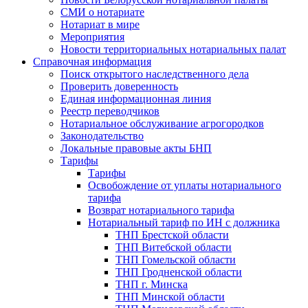
СМИ о нотариате
Нотариат в мире
Мероприятия
Новости территориальных нотариальных палат
Справочная информация
Поиск открытого наследственного дела
Проверить доверенность
Единая информационная линия
Реестр переводчиков
Нотариальное обслуживание агрогородков
Законодательство
Локальные правовые акты БНП
Тарифы
Тарифы
Освобождение от уплаты нотариального
тарифа
Возврат нотариального тарифа
Нотариальный тариф по ИН с должника
ТНП Брестской области
ТНП Витебской области
ТНП Гомельской области
ТНП Гродненской области
ТНП г. Минска
ТНП Минской области