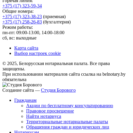
Горячая линия:
+375 (17) 323-59-34
Общие номера:
+375 (17) 323-38-23
(приемная)
+375 (17) 258-26-83
(бухгалтерия)
Режим работы:
пн-пт: 09:00-13:00, 14:00-18:00
сб, вс: выходные
Карта сайта
Выбор настроек cookie
© 2025, Белорусская нотариальная палата. Все права
защищены.
При использовании материалов сайта ссылка на belnotary.by
обязательна
Создание сайта —
Студия Борового
Гражданам
Акции по бесплатному консультированию
Правовое просвещение
Найти нотариуса
Территориальные нотариальные палаты
Обращения граждан и юридических лиц
Нотариусам