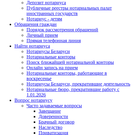
Депозит нотариуса
Публичные реестры нотариальных палат
иностранных государств
Нотариус - детям
Обращения граждан
Порядок рассмотрения обращений
Личный прием
Прямая телефонная линия
Найти нотариуса
Нотариусы Беларуси
Нотариальные конторы
Поиск ближайшей нотариальной конторы
Онлайн запись на прием
Нотариальные конторы, работающие в
воскресенье
Нотариусы Беларуси, прекратившие деятельность
Нотариальные бюро, прекратившие работу с
1.01.2026
Вопрос нотариусу
Часто задаваемые вопросы
Завещание
Доверенности
Брачный договор
Наследство
Приватизация