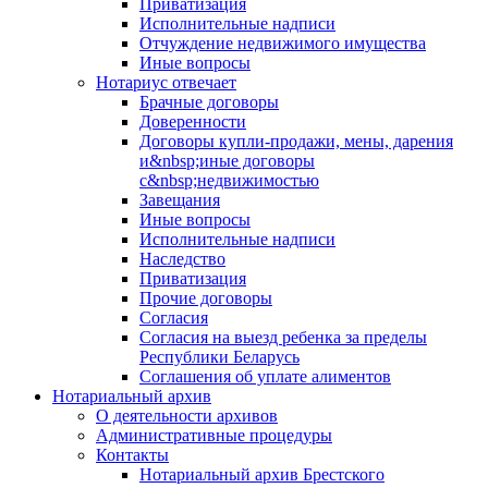
Приватизация
Исполнительные надписи
Отчуждение недвижимого имущества
Иные вопросы
Нотариус отвечает
Брачные договоры
Доверенности
Договоры купли-продажи, мены, дарения
и&nbsp;иные договоры
с&nbsp;недвижимостью
Завещания
Иные вопросы
Исполнительные надписи
Наследство
Приватизация
Прочие договоры
Согласия
Согласия на выезд ребенка за пределы
Республики Беларусь
Соглашения об уплате алиментов
Нотариальный архив
О деятельности архивов
Административные процедуры
Контакты
Нотариальный архив Брестского