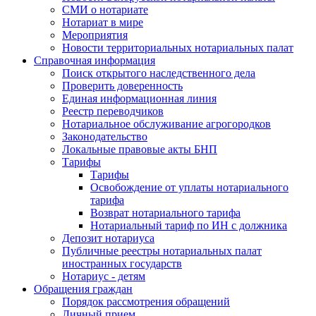
СМИ о нотариате
Нотариат в мире
Мероприятия
Новости территориальных нотариальных палат
Справочная информация
Поиск открытого наследственного дела
Проверить доверенность
Единая информационная линия
Реестр переводчиков
Нотариальное обслуживание агрогородков
Законодательство
Локальные правовые акты БНП
Тарифы
Тарифы
Освобождение от уплаты нотариального
тарифа
Возврат нотариального тарифа
Нотариальный тариф по ИН с должника
Депозит нотариуса
Публичные реестры нотариальных палат
иностранных государств
Нотариус - детям
Обращения граждан
Порядок рассмотрения обращений
Личный прием