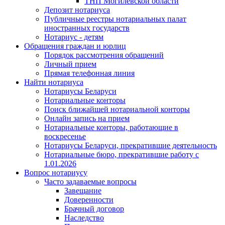
ТНП Могилевской области
Депозит нотариуса
Публичные реестры нотариальных палат
иностранных государств
Нотариус - детям
Обращения граждан и юрлиц
Порядок рассмотрения обращений
Личный прием
Прямая телефонная линия
Найти нотариуса
Нотариусы Беларуси
Нотариальные конторы
Поиск ближайшей нотариальной конторы
Онлайн запись на прием
Нотариальные конторы, работающие в
воскресенье
Нотариусы Беларуси, прекратившие деятельность
Нотариальные бюро, прекратившие работу с
1.01.2026
Вопрос нотариусу
Часто задаваемые вопросы
Завещание
Доверенности
Брачный договор
Наследство