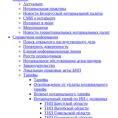
Актуально
Нотариальная практика
Новости Белорусской нотариальной палаты
СМИ о нотариате
Нотариат в мире
Мероприятия
Новости территориальных нотариальных палат
Справочная информация
Поиск открытого наследственного дела
Проверить доверенность
Единая информационная линия
Реестр переводчиков
Нотариальное обслуживание агрогородков
Законодательство
Локальные правовые акты БНП
Тарифы
Тарифы
Освобождение от уплаты нотариального
тарифа
Возврат нотариального тарифа
Нотариальный тариф по ИН с должника
ТНП Брестской области
ТНП Витебской области
ТНП Гомельской области
ТНП Гродненской области