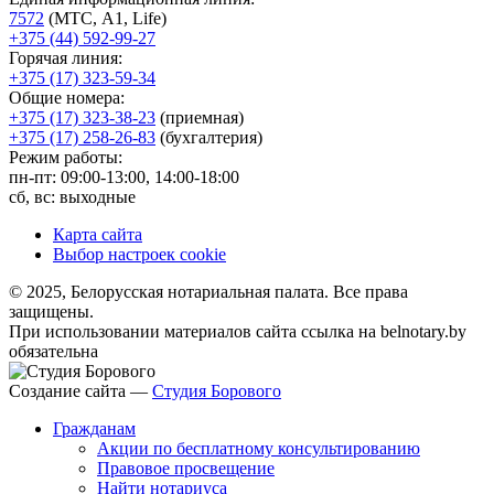
7572
(МТС, A1, Life)
+375 (44) 592-99-27
Горячая линия:
+375 (17) 323-59-34
Общие номера:
+375 (17) 323-38-23
(приемная)
+375 (17) 258-26-83
(бухгалтерия)
Режим работы:
пн-пт: 09:00-13:00, 14:00-18:00
сб, вс: выходные
Карта сайта
Выбор настроек cookie
© 2025, Белорусская нотариальная палата. Все права
защищены.
При использовании материалов сайта ссылка на belnotary.by
обязательна
Создание сайта —
Студия Борового
Гражданам
Акции по бесплатному консультированию
Правовое просвещение
Найти нотариуса