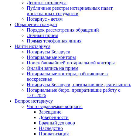
Депозит нотариуса
Публичные реестры нотариальных палат
иностранных государств
Нотариус - детям
Обращения граждан
Порядок рассмотрения обращений
Личный прием
Прямая телефонная линия
Найти нотариуса
Нотариусы Беларуси
Нотариальные конторы
Поиск ближайшей нотариальной конторы
Онлайн запись на прием
Нотариальные конторы, работающие в
воскресенье
Нотариусы Беларуси, прекратившие деятельность
Нотариальные бюро, прекратившие работу с
1.01.2026
Вопрос нотариусу
Часто задаваемые вопросы
Завещание
Доверенности
Брачный договор
Наследство
Приватизация