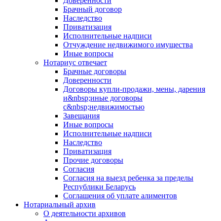
Доверенности
Брачный договор
Наследство
Приватизация
Исполнительные надписи
Отчуждение недвижимого имущества
Иные вопросы
Нотариус отвечает
Брачные договоры
Доверенности
Договоры купли-продажи, мены, дарения
и&nbsp;иные договоры
с&nbsp;недвижимостью
Завещания
Иные вопросы
Исполнительные надписи
Наследство
Приватизация
Прочие договоры
Согласия
Согласия на выезд ребенка за пределы
Республики Беларусь
Соглашения об уплате алиментов
Нотариальный архив
О деятельности архивов