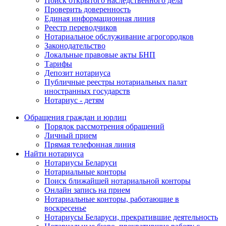
Поиск открытого наследственного дела
Проверить доверенность
Единая информационная линия
Реестр переводчиков
Нотариальное обслуживание агрогородков
Законодательство
Локальные правовые акты БНП
Тарифы
Депозит нотариуса
Публичные реестры нотариальных палат
иностранных государств
Нотариус - детям
Обращения граждан и юрлиц
Порядок рассмотрения обращений
Личный прием
Прямая телефонная линия
Найти нотариуса
Нотариусы Беларуси
Нотариальные конторы
Поиск ближайшей нотариальной конторы
Онлайн запись на прием
Нотариальные конторы, работающие в
воскресенье
Нотариусы Беларуси, прекратившие деятельность