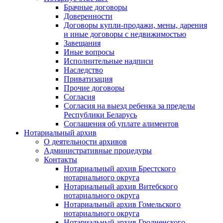
Брачные договоры
Доверенности
Договоры купли-продажи, мены, дарения
и иные договоры с недвижимостью
Завещания
Иные вопросы
Исполнительные надписи
Наследство
Приватизация
Прочие договоры
Согласия
Согласия на выезд ребенка за пределы
Республики Беларусь
Соглашения об уплате алиментов
Нотариальный архив
О деятельности архивов
Административные процедуры
Контакты
Нотариальный архив Брестского
нотариального округа
Нотариальный архив Витебского
нотариального округа
Нотариальный архив Гомельского
нотариального округа
Нотариальный архив Гродненского