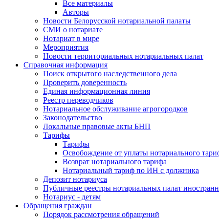
Все материалы
Авторы
Новости Белорусской нотариальной палаты
СМИ о нотариате
Нотариат в мире
Мероприятия
Новости территориальных нотариальных палат
Справочная информация
Поиск открытого наследственного дела
Проверить доверенность
Единая информационная линия
Реестр переводчиков
Нотариальное обслуживание агрогородков
Законодательство
Локальные правовые акты БНП
Тарифы
Тарифы
Освобождение от уплаты нотариального тари
Возврат нотариального тарифа
Нотариальный тариф по ИН с должника
Депозит нотариуса
Публичные реестры нотариальных палат иностранн
Нотариус - детям
Обращения граждан
Порядок рассмотрения обращений