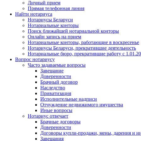
Личный прием
Прямая телефонная линия
Найти нотариуса
Нотариусы Беларуси
Нотариальные конторы
Поиск ближайшей нотариальной конторы
Онлайн запись на прием
Нотариальные конторы, работающие в воскресенье
Нотариусы Беларуси, прекратившие деятельность
Нотариальные бюро, прекратившие работу с 1.01.2
Вопрос нотариусу
Часто задаваемые вопросы
Завещание
Доверенности
Брачный договор
Наследство
Приватизация
Исполнительные надписи
Отчуждение недвижимого имущества
Иные вопросы
Нотариус отвечает
Брачные договоры
Доверенности
Договоры купли-продажи, мены, дарения и и
Завещания