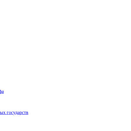
фа
ых государств