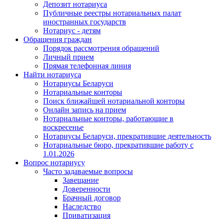
Депозит нотариуса
Публичные реестры нотариальных палат
иностранных государств
Нотариус - детям
Обращения граждан
Порядок рассмотрения обращений
Личный прием
Прямая телефонная линия
Найти нотариуса
Нотариусы Беларуси
Нотариальные конторы
Поиск ближайшей нотариальной конторы
Онлайн запись на прием
Нотариальные конторы, работающие в
воскресенье
Нотариусы Беларуси, прекратившие деятельность
Нотариальные бюро, прекратившие работу с
1.01.2026
Вопрос нотариусу
Часто задаваемые вопросы
Завещание
Доверенности
Брачный договор
Наследство
Приватизация