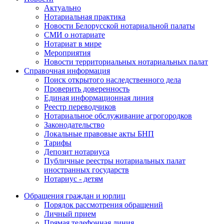
Актуально
Нотариальная практика
Новости Белорусской нотариальной палаты
СМИ о нотариате
Нотариат в мире
Мероприятия
Новости территориальных нотариальных палат
Справочная информация
Поиск открытого наследственного дела
Проверить доверенность
Единая информационная линия
Реестр переводчиков
Нотариальное обслуживание агрогородков
Законодательство
Локальные правовые акты БНП
Тарифы
Депозит нотариуса
Публичные реестры нотариальных палат
иностранных государств
Нотариус - детям
Обращения граждан и юрлиц
Порядок рассмотрения обращений
Личный прием
Прямая телефонная линия