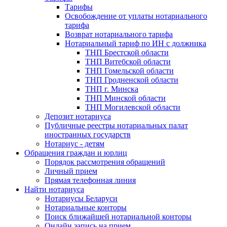
Тарифы
Освобождение от уплаты нотариального
тарифа
Возврат нотариального тарифа
Нотариальный тариф по ИН с должника
ТНП Брестской области
ТНП Витебской области
ТНП Гомельской области
ТНП Гродненской области
ТНП г. Минска
ТНП Минской области
ТНП Могилевской области
Депозит нотариуса
Публичные реестры нотариальных палат
иностранных государств
Нотариус - детям
Обращения граждан и юрлиц
Порядок рассмотрения обращений
Личный прием
Прямая телефонная линия
Найти нотариуса
Нотариусы Беларуси
Нотариальные конторы
Поиск ближайшей нотариальной конторы
Онлайн запись на прием