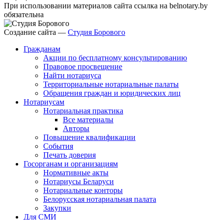
При использовании материалов сайта ссылка на belnotary.by
обязательна
Создание сайта —
Студия Борового
Гражданам
Акции по бесплатному консультированию
Правовое просвещение
Найти нотариуса
Территориальные нотариальные палаты
Обращения граждан и юридических лиц
Нотариусам
Нотариальная практика
Все материалы
Авторы
Повышение квалификации
События
Печать доверия
Госорганам и организациям
Нормативные акты
Нотариусы Беларуси
Нотариальные конторы
Белорусская нотариальная палата
Закупки
Для СМИ