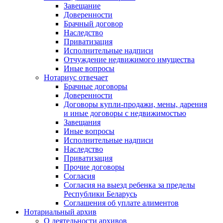
Завещание
Доверенности
Брачный договор
Наследство
Приватизация
Исполнительные надписи
Отчуждение недвижимого имущества
Иные вопросы
Нотариус отвечает
Брачные договоры
Доверенности
Договоры купли-продажи, мены, дарения
и иные договоры с недвижимостью
Завещания
Иные вопросы
Исполнительные надписи
Наследство
Приватизация
Прочие договоры
Согласия
Согласия на выезд ребенка за пределы
Республики Беларусь
Соглашения об уплате алиментов
Нотариальный архив
О деятельности архивов