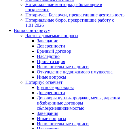
Нотариальные конторы, работающие в
воскресенье
Нотариусы Беларуси, прекратившие деятельность
Нотариальные бюро, прекратившие работу с
1.01.2026
Вопрос нотариусу
Часто задаваемые вопросы
Завещание
Доверенности
Брачный договор
Наследство
Приватизация
Исполнительные надписи
Отчуждение недвижимого имущества
Иные вопросы
Нотариус отвечает
Брачные договоры
Доверенности
Договоры купли-продажи, мены, дарения
и&nbsp;иные договоры
с&nbsp;недвижимостью
Завещания
Иные вопросы
Исполнительные надписи
Наследство