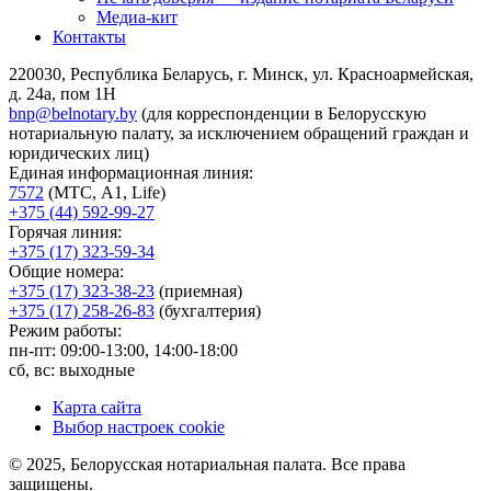
Медиа-кит
Контакты
220030, Республика Беларусь, г. Минск, ул. Красноармейская,
д. 24а, пом 1Н
bnp@belnotary.by
(для корреспонденции в Белорусскую
нотариальную палату, за исключением обращений граждан и
юридических лиц)
Единая информационная линия:
7572
(МТС, A1, Life)
+375 (44) 592-99-27
Горячая линия:
+375 (17) 323-59-34
Общие номера:
+375 (17) 323-38-23
(приемная)
+375 (17) 258-26-83
(бухгалтерия)
Режим работы:
пн-пт: 09:00-13:00, 14:00-18:00
сб, вс: выходные
Карта сайта
Выбор настроек cookie
© 2025, Белорусская нотариальная палата. Все права
защищены.