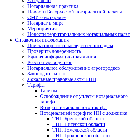
Актуально
Нотариальная практика
Новости Белорусской нотариальной палаты
СМИ о нотариате
Нотариат в мире
Мероприятия
Новости территориальных нотариальных палат
Справочная информация
Поиск открытого наследственного дела
Проверить доверенность
Единая информационная линия
Реестр переводчиков
Нотариальное обслуживание агрогородков
Законодательство
Локальные правовые акты БНП
Тарифы
Тарифы
Освобождение от уплаты нотариального
тарифа
Возврат нотариального тарифа
Нотариальный тариф по ИН с должника
ТНП Брестской области
ТНП Витебской области
ТНП Гомельской области
ТНП Гродненской области