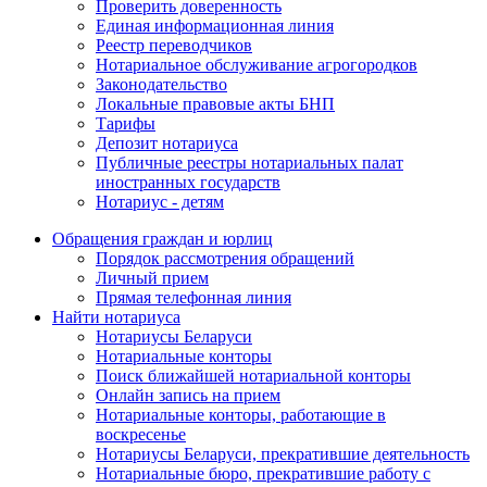
Проверить доверенность
Единая информационная линия
Реестр переводчиков
Нотариальное обслуживание агрогородков
Законодательство
Локальные правовые акты БНП
Тарифы
Депозит нотариуса
Публичные реестры нотариальных палат
иностранных государств
Нотариус - детям
Обращения граждан и юрлиц
Порядок рассмотрения обращений
Личный прием
Прямая телефонная линия
Найти нотариуса
Нотариусы Беларуси
Нотариальные конторы
Поиск ближайшей нотариальной конторы
Онлайн запись на прием
Нотариальные конторы, работающие в
воскресенье
Нотариусы Беларуси, прекратившие деятельность
Нотариальные бюро, прекратившие работу с