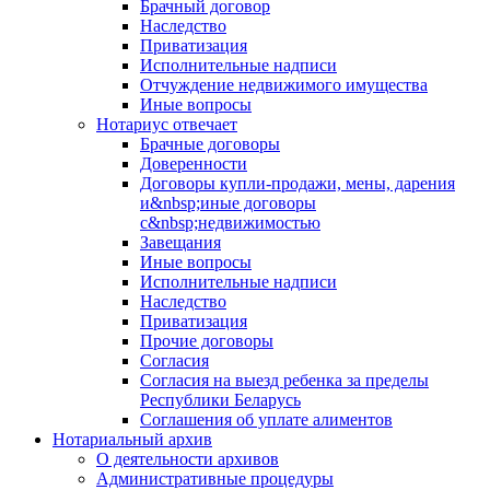
Брачный договор
Наследство
Приватизация
Исполнительные надписи
Отчуждение недвижимого имущества
Иные вопросы
Нотариус отвечает
Брачные договоры
Доверенности
Договоры купли-продажи, мены, дарения
и&nbsp;иные договоры
с&nbsp;недвижимостью
Завещания
Иные вопросы
Исполнительные надписи
Наследство
Приватизация
Прочие договоры
Согласия
Согласия на выезд ребенка за пределы
Республики Беларусь
Соглашения об уплате алиментов
Нотариальный архив
О деятельности архивов
Административные процедуры