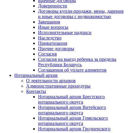
Брачные договоры
Доверенности
Договоры купли-продажи, мены, дарения
и иные договоры с недвижимостью
Завещания
Иные вопросы
Исполнительные надписи
Наследство
Приватизация
Прочие договоры
Согласия
Согласия на выезд ребенка за пределы
Республики Беларусь
Соглашения об уплате алиментов
Нотариальный архив
О деятельности архивов
Административные процедуры
Контакты
Нотариальный архив Брестского
нотариального округа
Нотариальный архив Витебского
нотариального округа
Нотариальный архив Гомельского
нотариального округа
Нотариальный архив Гродненского