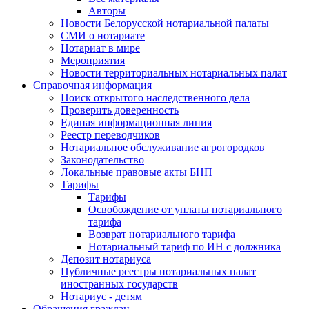
Авторы
Новости Белорусской нотариальной палаты
СМИ о нотариате
Нотариат в мире
Мероприятия
Новости территориальных нотариальных палат
Справочная информация
Поиск открытого наследственного дела
Проверить доверенность
Единая информационная линия
Реестр переводчиков
Нотариальное обслуживание агрогородков
Законодательство
Локальные правовые акты БНП
Тарифы
Тарифы
Освобождение от уплаты нотариального
тарифа
Возврат нотариального тарифа
Нотариальный тариф по ИН с должника
Депозит нотариуса
Публичные реестры нотариальных палат
иностранных государств
Нотариус - детям
Обращения граждан