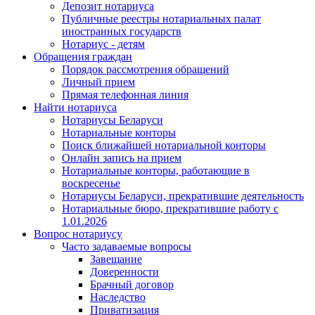
Депозит нотариуса
Публичные реестры нотариальных палат
иностранных государств
Нотариус - детям
Обращения граждан
Порядок рассмотрения обращений
Личный прием
Прямая телефонная линия
Найти нотариуса
Нотариусы Беларуси
Нотариальные конторы
Поиск ближайшей нотариальной конторы
Онлайн запись на прием
Нотариальные конторы, работающие в
воскресенье
Нотариусы Беларуси, прекратившие деятельность
Нотариальные бюро, прекратившие работу с
1.01.2026
Вопрос нотариусу
Часто задаваемые вопросы
Завещание
Доверенности
Брачный договор
Наследство
Приватизация