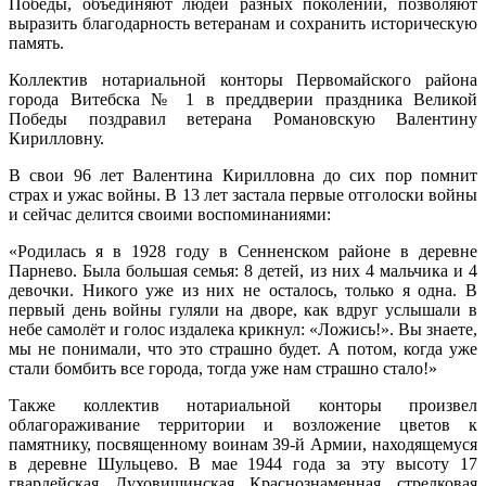
Победы, объединяют людей разных поколений, позволяют
выразить благодарность ветеранам и сохранить историческую
память.
Коллектив нотариальной конторы Первомайского района
города Витебска № 1 в преддверии праздника Великой
Победы поздравил ветерана Романовскую Валентину
Кирилловну.
В свои 96 лет Валентина Кирилловна до сих пор помнит
страх и ужас войны. В 13 лет застала первые отголоски войны
и сейчас делится своими воспоминаниями:
«Родилась я в 1928 году в Сенненском районе в деревне
Парнево. Была большая семья: 8 детей, из них 4 мальчика и 4
девочки. Никого уже из них не осталось, только я одна. В
первый день войны гуляли на дворе, как вдруг услышали в
небе самолёт и голос издалека крикнул: «Ложись!». Вы знаете,
мы не понимали, что это страшно будет. А потом, когда уже
стали бомбить все города, тогда уже нам страшно стало!»
Также коллектив нотариальной конторы произвел
облагораживание территории и возложение цветов к
памятнику, посвященному воинам 39-й Армии, находящемуся
в деревне Шульцево. В мае 1944 года за эту высоту 17
гвардейская Духовищинская Краснознаменная стрелковая