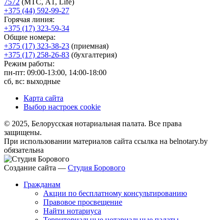
7572
(МТС, A1, Life)
+375 (44) 592-99-27
Горячая линия:
+375 (17) 323-59-34
Общие номера:
+375 (17) 323-38-23
(приемная)
+375 (17) 258-26-83
(бухгалтерия)
Режим работы:
пн-пт: 09:00-13:00, 14:00-18:00
сб, вс: выходные
Карта сайта
Выбор настроек cookie
© 2025, Белорусская нотариальная палата. Все права
защищены.
При использовании материалов сайта ссылка на belnotary.by
обязательна
Создание сайта —
Студия Борового
Гражданам
Акции по бесплатному консультированию
Правовое просвещение
Найти нотариуса
Территориальные нотариальные палаты