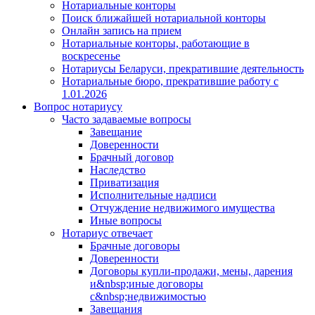
Нотариальные конторы
Поиск ближайшей нотариальной конторы
Онлайн запись на прием
Нотариальные конторы, работающие в
воскресенье
Нотариусы Беларуси, прекратившие деятельность
Нотариальные бюро, прекратившие работу с
1.01.2026
Вопрос нотариусу
Часто задаваемые вопросы
Завещание
Доверенности
Брачный договор
Наследство
Приватизация
Исполнительные надписи
Отчуждение недвижимого имущества
Иные вопросы
Нотариус отвечает
Брачные договоры
Доверенности
Договоры купли-продажи, мены, дарения
и&nbsp;иные договоры
с&nbsp;недвижимостью
Завещания