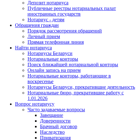
Депозит нотариуса
Публичные реестры нотариальных палат
иностранных государств
Нотариус - детям
Обращения граждан
Порядок рассмотрения обращений
Личный прием
Прямая телефонная линия
Найти нотариуса
Нотариусы Беларуси
Нотариальные конторы
Поиск ближайшей нотариальной конторы
Онлайн запись на прием
Нотариальные конторы, работающие в
воскресенье
Нотариусы Беларуси, прекратившие деятельность
Нотариальные бюро, прекратившие работу с
1.01.2026
Вопрос нотариусу
Часто задаваемые вопросы
Завещание
Доверенности
Брачный договор
Наследство
Приватизация