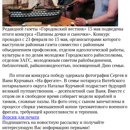
Редакцией газеты «Городокский вестник» 15 мая подведены
итоги конкурса «Папины дочки и сыночки». Конкурс
проходил с 23 февраля по 15 мая, организаторами которого
выступили районная газета совместно с районным
объединением профсоюзов, отделом идеологической работы,
культуры и по делам молодежи Городокского райисполкома,
отделом ЗАГС, молодежным советом райобъединения,
библиотекой, райкиновидеосетью, посвященный Дню семьи.
По итогам конкурса победу одержала фотография Сергея и
Вани Курчавых «На фрегате». В семье нотариуса Витебского
нотариального округа Натальи Курчавой подрастает будущий
великий путешественник – десятилетний сын Ваня. Вместе с
отцом он в свободное время собирает модели кораблей и
танков, сложные пазлы. На фото отец с сыном запечатлены в
процессе сборки уменьшенной копии трехмачтового военного
фрегата, требующей кропотливости и терпения.
Версия для печати
Подпишитесь на новостную рассылку и получайте
интересующую Вас информацию первыми!