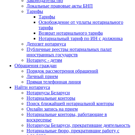
Законодательство
Локальные правовые акты БНП
Тарифы
Тарифы
Освобождение от уплаты нотариального
тарифа
Возврат нотариального тарифа
Нотариальный тариф по ИН с должника
Депозит нотариуса
Публичные реестры нотариальных палат
иностранных государств
Нотариус - детям
Обращения граждан
Порядок рассмотрения обращений
Личный прием
Прямая телефонная линия
Найти нотариуса
Нотариусы Беларуси
Нотариальные конторы
Поиск ближайшей нотариальной конторы
Онлайн запись на прием
Нотариальные конторы, работающие в
воскресенье
Нотариусы Беларуси, прекратившие деятельность
Нотариальные бюро, прекратившие работу с