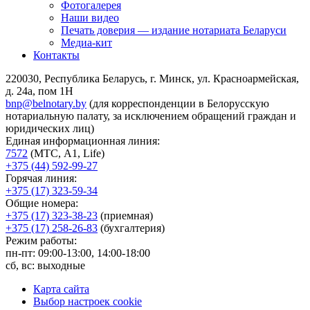
Фотогалерея
Наши видео
Печать доверия — издание нотариата Беларуси
Медиа-кит
Контакты
220030, Республика Беларусь, г. Минск, ул. Красноармейская,
д. 24а, пом 1Н
bnp@belnotary.by
(для корреспонденции в Белорусскую
нотариальную палату, за исключением обращений граждан и
юридических лиц)
Единая информационная линия:
7572
(МТС, A1, Life)
+375 (44) 592-99-27
Горячая линия:
+375 (17) 323-59-34
Общие номера:
+375 (17) 323-38-23
(приемная)
+375 (17) 258-26-83
(бухгалтерия)
Режим работы:
пн-пт: 09:00-13:00, 14:00-18:00
сб, вс: выходные
Карта сайта
Выбор настроек cookie