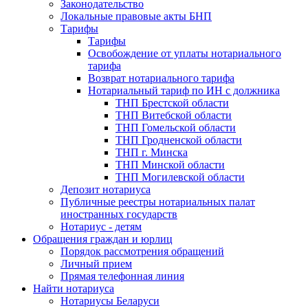
Законодательство
Локальные правовые акты БНП
Тарифы
Тарифы
Освобождение от уплаты нотариального
тарифа
Возврат нотариального тарифа
Нотариальный тариф по ИН с должника
ТНП Брестской области
ТНП Витебской области
ТНП Гомельской области
ТНП Гродненской области
ТНП г. Минска
ТНП Минской области
ТНП Могилевской области
Депозит нотариуса
Публичные реестры нотариальных палат
иностранных государств
Нотариус - детям
Обращения граждан и юрлиц
Порядок рассмотрения обращений
Личный прием
Прямая телефонная линия
Найти нотариуса
Нотариусы Беларуси