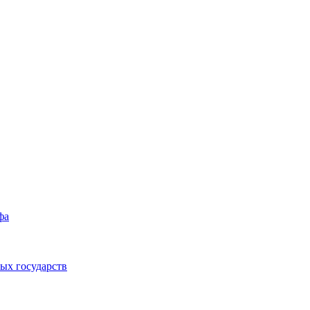
фа
ых государств