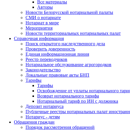
Все материалы
Авторы
Новости Белорусской нотариальной палаты
СМИ о нотариате
Нотариат в мире
Мероприятия
Новости территориальных нотариальных палат
Справочная информация
Поиск открытого наследственного дела
Проверить доверенность
Единая информационная линия
Реестр переводчиков
Нотариальное обслуживание агрогородков
Законодательство
Локальные правовые акты БНП
Тарифы
Тарифы
Освобождение от уплаты нотариального тари
Возврат нотариального тарифа
Нотариальный тариф по ИН с должника
Депозит нотариуса
Публичные реестры нотариальных палат иностранн
Нотариус - детям
Обращения граждан
Порядок рассмотрения обращений