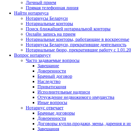
Личный прием
Прямая телефонная линия
Найти нотариуса
Нотариусы Беларуси
Нотариальные конторы
Поиск ближайшей нотариальной конторы
Онлайн запись на прием
Нотариальные конторы, работающие в воскресенье
Нотариусы Беларуси, прекратившие деятельность
Нотариальные бюро, прекратившие работу с 1.01.2
Вопрос нотариусу
Часто задаваемые вопросы
Завещание
Доверенности
Брачный договор
Наследство
Приватизация
Исполнительные надписи
Отчуждение недвижимого имущества
Иные вопросы
Нотариус отвечает
Брачные договоры
Доверенности
Договоры купли-продажи, мены, дарения и и
Завещания