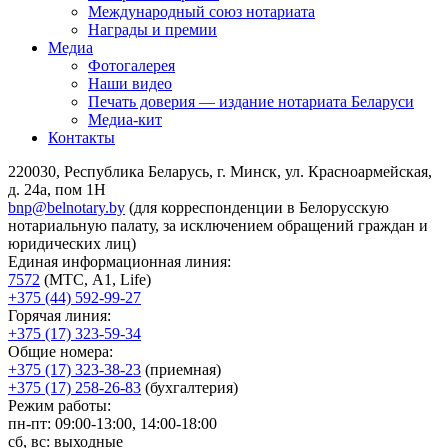
Международный союз нотариата
Награды и премии
Медиа
Фотогалерея
Наши видео
Печать доверия — издание нотариата Беларуси
Медиа-кит
Контакты
220030, Республика Беларусь, г. Минск, ул. Красноармейская,
д. 24а, пом 1Н
bnp@belnotary.by
(для корреспонденции в Белорусскую
нотариальную палату, за исключением обращений граждан и
юридических лиц)
Единая информационная линия:
7572
(МТС, A1, Life)
+375 (44) 592-99-27
Горячая линия:
+375 (17) 323-59-34
Общие номера:
+375 (17) 323-38-23
(приемная)
+375 (17) 258-26-83
(бухгалтерия)
Режим работы:
пн-пт: 09:00-13:00, 14:00-18:00
сб, вс: выходные