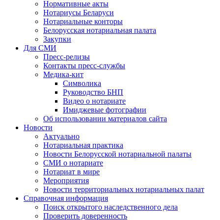
Нормативные акты
Нотариусы Беларуси
Нотариальные конторы
Белорусская нотариальная палата
Закупки
Для СМИ
Пресс-релизы
Контакты пресс-службы
Медика-кит
Символика
Руководство БНП
Видео о нотариате
Имиджевые фотографии
Об использовании материалов сайта
Новости
Актуально
Нотариальная практика
Новости Белорусской нотариальной палаты
СМИ о нотариате
Нотариат в мире
Мероприятия
Новости территориальных нотариальных палат
Справочная информация
Поиск открытого наследственного дела
Проверить доверенность