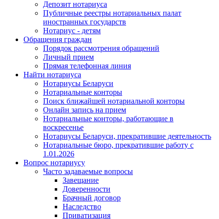
Депозит нотариуса
Публичные реестры нотариальных палат
иностранных государств
Нотариус - детям
Обращения граждан
Порядок рассмотрения обращений
Личный прием
Прямая телефонная линия
Найти нотариуса
Нотариусы Беларуси
Нотариальные конторы
Поиск ближайшей нотариальной конторы
Онлайн запись на прием
Нотариальные конторы, работающие в
воскресенье
Нотариусы Беларуси, прекратившие деятельность
Нотариальные бюро, прекратившие работу с
1.01.2026
Вопрос нотариусу
Часто задаваемые вопросы
Завещание
Доверенности
Брачный договор
Наследство
Приватизация