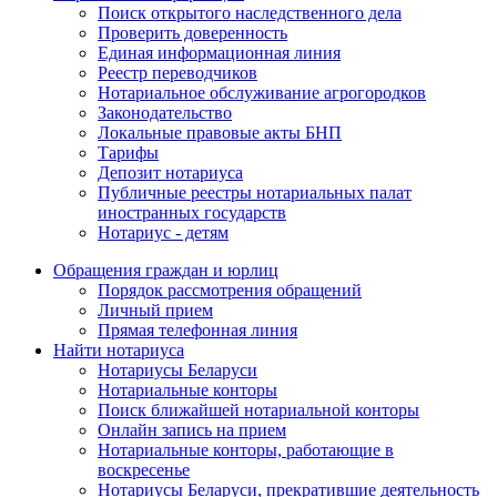
Поиск открытого наследственного дела
Проверить доверенность
Единая информационная линия
Реестр переводчиков
Нотариальное обслуживание агрогородков
Законодательство
Локальные правовые акты БНП
Тарифы
Депозит нотариуса
Публичные реестры нотариальных палат
иностранных государств
Нотариус - детям
Обращения граждан и юрлиц
Порядок рассмотрения обращений
Личный прием
Прямая телефонная линия
Найти нотариуса
Нотариусы Беларуси
Нотариальные конторы
Поиск ближайшей нотариальной конторы
Онлайн запись на прием
Нотариальные конторы, работающие в
воскресенье
Нотариусы Беларуси, прекратившие деятельность