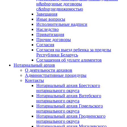
и&nbsp;иные договоры
с&nbsp;недвижимостью
Завещания
Иные вопросы
Исполнительные надписи
Наследство
Приватизация
Прочие договоры
Согласия
Согласия на выезд ребенка за пределы
Республики Беларусь
Соглашения об уплате алиментов
Нотариальный архив
О деятельности архивов
Административные процедуры
Контакты
Нотариальный архив Брестского
нотариального округа
Нотариальный архив Витебского
нотариального округа
Нотариальный архив Гомельского
нотариального округа
Нотариальный архив Гродненского
нотариального округа
Нотариальный архив Могилевского