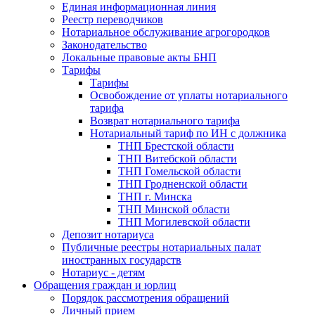
Единая информационная линия
Реестр переводчиков
Нотариальное обслуживание агрогородков
Законодательство
Локальные правовые акты БНП
Тарифы
Тарифы
Освобождение от уплаты нотариального
тарифа
Возврат нотариального тарифа
Нотариальный тариф по ИН с должника
ТНП Брестской области
ТНП Витебской области
ТНП Гомельской области
ТНП Гродненской области
ТНП г. Минска
ТНП Минской области
ТНП Могилевской области
Депозит нотариуса
Публичные реестры нотариальных палат
иностранных государств
Нотариус - детям
Обращения граждан и юрлиц
Порядок рассмотрения обращений
Личный прием