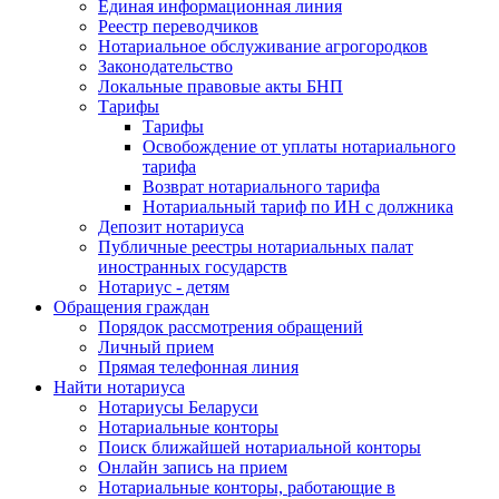
Единая информационная линия
Реестр переводчиков
Нотариальное обслуживание агрогородков
Законодательство
Локальные правовые акты БНП
Тарифы
Тарифы
Освобождение от уплаты нотариального
тарифа
Возврат нотариального тарифа
Нотариальный тариф по ИН с должника
Депозит нотариуса
Публичные реестры нотариальных палат
иностранных государств
Нотариус - детям
Обращения граждан
Порядок рассмотрения обращений
Личный прием
Прямая телефонная линия
Найти нотариуса
Нотариусы Беларуси
Нотариальные конторы
Поиск ближайшей нотариальной конторы
Онлайн запись на прием
Нотариальные конторы, работающие в