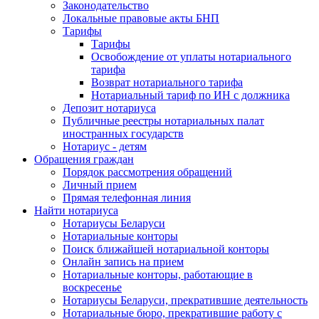
Законодательство
Локальные правовые акты БНП
Тарифы
Тарифы
Освобождение от уплаты нотариального
тарифа
Возврат нотариального тарифа
Нотариальный тариф по ИН с должника
Депозит нотариуса
Публичные реестры нотариальных палат
иностранных государств
Нотариус - детям
Обращения граждан
Порядок рассмотрения обращений
Личный прием
Прямая телефонная линия
Найти нотариуса
Нотариусы Беларуси
Нотариальные конторы
Поиск ближайшей нотариальной конторы
Онлайн запись на прием
Нотариальные конторы, работающие в
воскресенье
Нотариусы Беларуси, прекратившие деятельность
Нотариальные бюро, прекратившие работу с