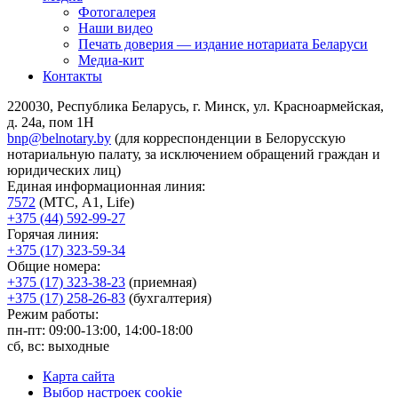
Фотогалерея
Наши видео
Печать доверия — издание нотариата Беларуси
Медиа-кит
Контакты
220030, Республика Беларусь, г. Минск, ул. Красноармейская,
д. 24а, пом 1Н
bnp@belnotary.by
(для корреспонденции в Белорусскую
нотариальную палату, за исключением обращений граждан и
юридических лиц)
Единая информационная линия:
7572
(МТС, A1, Life)
+375 (44) 592-99-27
Горячая линия:
+375 (17) 323-59-34
Общие номера:
+375 (17) 323-38-23
(приемная)
+375 (17) 258-26-83
(бухгалтерия)
Режим работы:
пн-пт: 09:00-13:00, 14:00-18:00
сб, вс: выходные
Карта сайта
Выбор настроек cookie