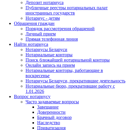
Депозит нотариуса
Публичные реестры нотариальных палат
иностранных государств
Нотариус - детям
Обращения граждан
Порядок рассмотрения обращений
Личный прием
Прямая телефонная линия
Найти нотариуса
Нотариусы Беларуси
Нотариальные конторы
Поиск ближайшей нотариальной конторы
Онлайн запись на прием
Нотариальные конторы, работающие в
воскресенье
Нотариусы Беларуси, прекратившие деятельность
Нотариальные бюро, прекратившие работу с
1.01.2026
Вопрос нотариусу
Часто задаваемые вопросы
Завещание
Доверенности
Брачный договор
Наследство
Приватизация