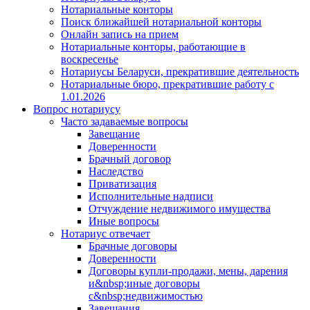
Нотариальные конторы
Поиск ближайшей нотариальной конторы
Онлайн запись на прием
Нотариальные конторы, работающие в
воскресенье
Нотариусы Беларуси, прекратившие деятельность
Нотариальные бюро, прекратившие работу с
1.01.2026
Вопрос нотариусу
Часто задаваемые вопросы
Завещание
Доверенности
Брачный договор
Наследство
Приватизация
Исполнительные надписи
Отчуждение недвижимого имущества
Иные вопросы
Нотариус отвечает
Брачные договоры
Доверенности
Договоры купли-продажи, мены, дарения
и&nbsp;иные договоры
с&nbsp;недвижимостью
Завещания