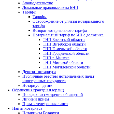
Законодательство
Локальные правовые акты БНП
Тарифы
Тарифы
Освобождение от уплаты нотариального
тарифа
Возврат нотариального тарифа
Нотариальный тариф по ИН с должника
ТНП Брестской области
ТНП Витебской области
ТНП Гомельской области
ТНП Гродненской области
ТНП г. Минска
ТНП Минской области
ТНП Могилевской области
Депозит нотариуса
Публичные реестры нотариальных палат
иностранных государств
Нотариус - детям
Обращения граждан и юрлиц
Порядок рассмотрения обращений
Личный прием
Прямая телефонная линия
Найти нотариуса
Нотариусы Беларуси