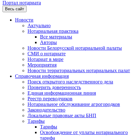
Портал нотариата
Весь сайт
Новости
Актуально
Нотариальная практика
Все материалы
Авторы
Новости Белорусской нотариальной палаты
СМИ о нотариате
Нотариат в мире
Мероприятия
Новости территориальных нотариальных палат
Справочная информация
Поиск открытого наследственного дела
Проверить доверенность
Единая информационная линия
Реестр переводчиков
Нотариальное обслуживание агрогородков
Законодательство
Локальные правовые акты БНП
Тарифы
Тарифы
Освобождение от уплаты нотариального
тарифа