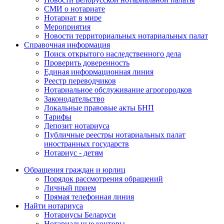
СМИ о нотариате
Нотариат в мире
Мероприятия
Новости территориальных нотариальных палат
Справочная информация
Поиск открытого наследственного дела
Проверить доверенность
Единая информационная линия
Реестр переводчиков
Нотариальное обслуживание агрогородков
Законодательство
Локальные правовые акты БНП
Тарифы
Депозит нотариуса
Публичные реестры нотариальных палат
иностранных государств
Нотариус - детям
Обращения граждан и юрлиц
Порядок рассмотрения обращений
Личный прием
Прямая телефонная линия
Найти нотариуса
Нотариусы Беларуси
Нотариальные конторы