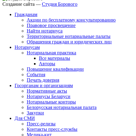
Создание сайта —
Студия Борового
Гражданам
Акции по бесплатному консультированию
Правовое просвещение
Найти нотариуса
Территориальные нотариальные палаты
Обращения граждан и юридических лиц
Нотариусам
Нотариальная практика
Все материалы
Авторы
Повышение квалификации
События
Печать доверия
Госорганам и организациям
Нормативные акты
Нотариусы Беларуси
Нотариальные конторы
Белорусская нотариальная палата
Закупки
Для СМИ
Пресс-релизы
Контакты пресс-службы
Медика-кит