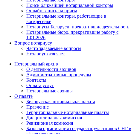
Поиск ближайшей нотариальной конторы
Онлайн запись на прием
Нотариальные конторы, работающие в
воскресенье
Нотариусы Беларуси, прекратившие деятельность
Нотариальные бюро, прекратившие работу с
1.01.2026
Вопрос нотариусу
Часто задаваемые вопросы
Нотариус отвечает
Нотариальный архив
О деятельности архивов
Административные процедуры
Контакты
Оплата услуг
Нотариальные архивы
О палате
Белорусская нотариальная палата
Правление
Территориальные нотариальные палаты
Дисциплинарная комиссия
Ревизионная комиссия
Базовая организация государств-участников СНГ в
сфере нотариата