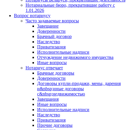
Нотариальные бюро, прекратившие работу с
1.01.2026
Вопрос нотариусу
Часто задаваемые вопросы
Завещание
Доверенности
Брачный договор
Наследство
Приватизация
Исполнительные надписи
Отчуждение недвижимого имущества
Иные вопросы
Нотариус отвечает
Брачные договоры
Доверенности
Договоры купли-продажи, мены, дарения
и&nbsp;иные договоры
с&nbsp;недвижимостью
Завещания
Иные вопросы
Исполнительные надписи
Наследство
Приватизация
Прочие договоры