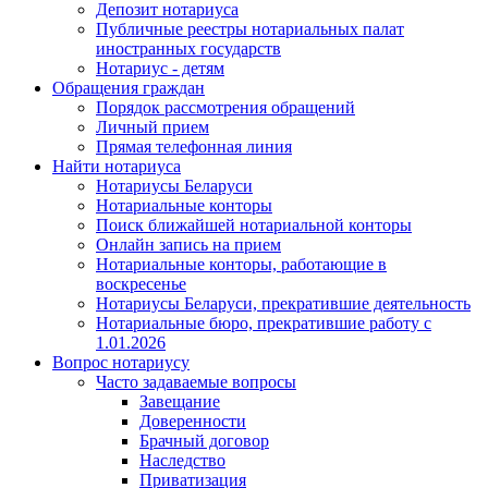
Депозит нотариуса
Публичные реестры нотариальных палат
иностранных государств
Нотариус - детям
Обращения граждан
Порядок рассмотрения обращений
Личный прием
Прямая телефонная линия
Найти нотариуса
Нотариусы Беларуси
Нотариальные конторы
Поиск ближайшей нотариальной конторы
Онлайн запись на прием
Нотариальные конторы, работающие в
воскресенье
Нотариусы Беларуси, прекратившие деятельность
Нотариальные бюро, прекратившие работу с
1.01.2026
Вопрос нотариусу
Часто задаваемые вопросы
Завещание
Доверенности
Брачный договор
Наследство
Приватизация