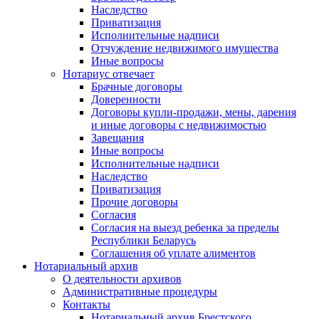
Наследство
Приватизация
Исполнительные надписи
Отчуждение недвижимого имущества
Иные вопросы
Нотариус отвечает
Брачные договоры
Доверенности
Договоры купли-продажи, мены, дарения
и иные договоры с недвижимостью
Завещания
Иные вопросы
Исполнительные надписи
Наследство
Приватизация
Прочие договоры
Согласия
Согласия на выезд ребенка за пределы
Республики Беларусь
Соглашения об уплате алиментов
Нотариальный архив
О деятельности архивов
Административные процедуры
Контакты
Нотариальный архив Брестского