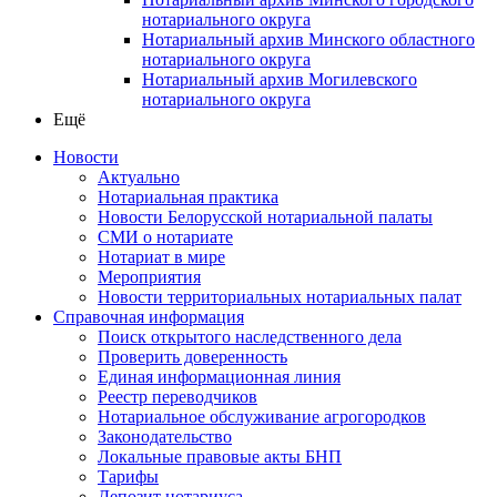
нотариального округа
Нотариальный архив Минского областного
нотариального округа
Нотариальный архив Могилевского
нотариального округа
Ещё
Новости
Актуально
Нотариальная практика
Новости Белорусской нотариальной палаты
СМИ о нотариате
Нотариат в мире
Мероприятия
Новости территориальных нотариальных палат
Справочная информация
Поиск открытого наследственного дела
Проверить доверенность
Единая информационная линия
Реестр переводчиков
Нотариальное обслуживание агрогородков
Законодательство
Локальные правовые акты БНП
Тарифы
Депозит нотариуса