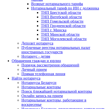
Возврат нотариального тарифа
Нотариальный тариф по ИН с должника
ТНП Брестской области
ТНП Витебской области
ТНП Гомельской области
ТНП Гродненской области
ТНП г. Минска
ТНП Минской области
ТНП Могилевской области
Депозит нотариуса
Публичные реестры нотариальных палат
иностранных государств
Нотариус - детям
Обращения граждан и юрлиц
Порядок рассмотрения обращений
Личный прием
Прямая телефонная линия
Найти нотариуса
Нотариусы Беларуси
Нотариальные конторы
Поиск ближайшей нотариальной конторы
Онлайн запись на прием
Нотариальные конторы, работающие в
воскресенье
Нотариусы Беларуси, прекратившие деятельность