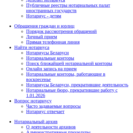
Публичные реестры нотариальных палат
иностранных государств
Нотариус - детям
Обращения граждан и юрлиц
Порядок рассмотрения обращений
Личный прием
Прямая телефонная линия
Найти нотариуса
Нотариусы Беларуси
Нотариальные конторы
Поиск ближайшей нотариальной конторы
Онлайн запись на прием
Нотариальные конторы, работающие в
воскресенье
Нотариусы Беларуси, прекратившие деятельность
Нотариальные бюро, прекратившие работу с
1.01.2026
Вопрос нотариусу
Часто задаваемые вопросы
Нотариус отвечает
Нотариальный архив
О деятельности архивов
Административные процедуры