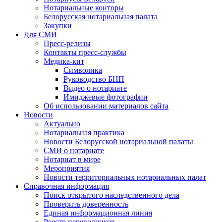
Нотариальные конторы
Белорусская нотариальная палата
Закупки
Для СМИ
Пресс-релизы
Контакты пресс-службы
Медика-кит
Символика
Руководство БНП
Видео о нотариате
Имиджевые фотографии
Об использовании материалов сайта
Новости
Актуально
Нотариальная практика
Новости Белорусской нотариальной палаты
СМИ о нотариате
Нотариат в мире
Мероприятия
Новости территориальных нотариальных палат
Справочная информация
Поиск открытого наследственного дела
Проверить доверенность
Единая информационная линия
Реестр переводчиков