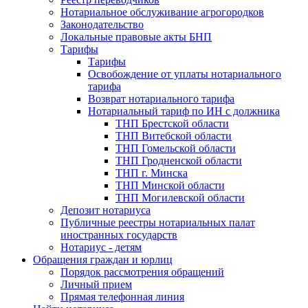
Нотариальное обслуживание агрогородков
Законодательство
Локальные правовые акты БНП
Тарифы
Тарифы
Освобождение от уплаты нотариального
тарифа
Возврат нотариального тарифа
Нотариальный тариф по ИН с должника
ТНП Брестской области
ТНП Витебской области
ТНП Гомельской области
ТНП Гродненской области
ТНП г. Минска
ТНП Минской области
ТНП Могилевской области
Депозит нотариуса
Публичные реестры нотариальных палат
иностранных государств
Нотариус - детям
Обращения граждан и юрлиц
Порядок рассмотрения обращений
Личный прием
Прямая телефонная линия