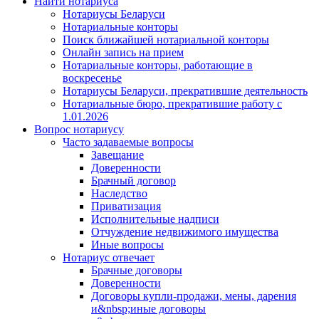
Найти нотариуса
Нотариусы Беларуси
Нотариальные конторы
Поиск ближайшей нотариальной конторы
Онлайн запись на прием
Нотариальные конторы, работающие в
воскресенье
Нотариусы Беларуси, прекратившие деятельность
Нотариальные бюро, прекратившие работу с
1.01.2026
Вопрос нотариусу
Часто задаваемые вопросы
Завещание
Доверенности
Брачный договор
Наследство
Приватизация
Исполнительные надписи
Отчуждение недвижимого имущества
Иные вопросы
Нотариус отвечает
Брачные договоры
Доверенности
Договоры купли-продажи, мены, дарения
и&nbsp;иные договоры