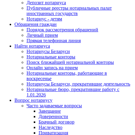
Депозит нотариуса
Публичные реестры нотариальных палат
иностранных государств
Нотариус - детям
Обращения граждан
Порядок рассмотрения обращений
Личный прием
Прямая телефонная линия
Найти нотариуса
Нотариусы Беларуси
Нотариальные конторы
Поиск ближайшей нотариальной конторы
Онлайн запись на прием
Нотариальные конторы, работающие в
воскресенье
Нотариусы Беларуси, прекратившие деятельность
Нотариальные бюро, прекратившие работу с
1.01.2026
Вопрос нотариусу
Часто задаваемые вопросы
Завещание
Доверенности
Брачный договор
Наследство
Приватизация