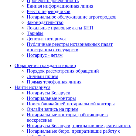
Проверить доверенность
Единая информационная линия
Реестр переводчиков
Нотариальное обслуживание агрогородков
Законодательство
Локальные правовые акты БНП
Тарифы
Депозит нотариуса
Публичные реестры нотариальных палат
иностранных государств
Нотариус - детям
Обращения граждан и юрлиц
Порядок рассмотрения обращений
Личный прием
Прямая телефонная линия
Найти нотариуса
Нотариусы Беларуси
Нотариальные конторы
Поиск ближайшей нотариальной конторы
Онлайн запись на прием
Нотариальные конторы, работающие в
воскресенье
Нотариусы Беларуси, прекратившие деятельность
Нотариальные бюро, прекратившие работу с