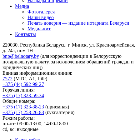
Награды и премии
Медиа
Фотогалерея
Наши видео
Печать доверия — издание нотариата Беларуси
Медиа-кит
Контакты
220030, Республика Беларусь, г. Минск, ул. Красноармейская,
д. 24а, пом 1Н
bnp@belnotary.by
(для корреспонденции в Белорусскую
нотариальную палату, за исключением обращений граждан и
юридических лиц)
Единая информационная линия:
7572
(МТС, A1, Life)
+375 (44) 592-99-27
Горячая линия:
+375 (17) 323-59-34
Общие номера:
+375 (17) 323-38-23
(приемная)
+375 (17) 258-26-83
(бухгалтерия)
Режим работы:
пн-пт: 09:00-13:00, 14:00-18:00
сб, вс: выходные
Карта сайта