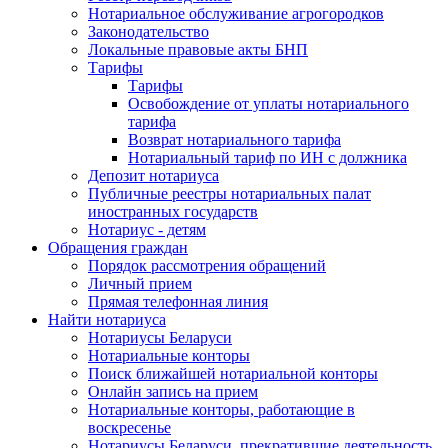
Нотариальное обслуживание агрогородков
Законодательство
Локальные правовые акты БНП
Тарифы
Тарифы
Освобождение от уплаты нотариального
тарифа
Возврат нотариального тарифа
Нотариальный тариф по ИН с должника
Депозит нотариуса
Публичные реестры нотариальных палат
иностранных государств
Нотариус - детям
Обращения граждан
Порядок рассмотрения обращений
Личный прием
Прямая телефонная линия
Найти нотариуса
Нотариусы Беларуси
Нотариальные конторы
Поиск ближайшей нотариальной конторы
Онлайн запись на прием
Нотариальные конторы, работающие в
воскресенье
Нотариусы Беларуси, прекратившие деятельность