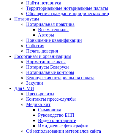
Найти нотариуса
Территориальные нотариальные палаты
Обращения граждан и юридических лиц
Нотариусам
Нотариальная практика
Все материалы
Авторы
Повышение квалификации
События
Печать доверия
Госорганам и организациям
Нормативные акты
Нотариусы Беларуси
Нотариальные конторы
Белорусская нотариальная палата
Закупки
Для СМИ
Пресс-релизы
Контакты пресс-службы
Медика-кит
Символика
Руководство БНП
Видео о нотариате
Имиджевые фотографии
Об использовании материалов сайта