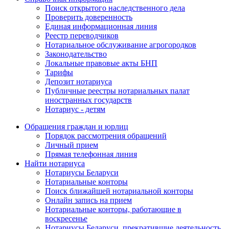
Поиск открытого наследственного дела
Проверить доверенность
Единая информационная линия
Реестр переводчиков
Нотариальное обслуживание агрогородков
Законодательство
Локальные правовые акты БНП
Тарифы
Депозит нотариуса
Публичные реестры нотариальных палат
иностранных государств
Нотариус - детям
Обращения граждан и юрлиц
Порядок рассмотрения обращений
Личный прием
Прямая телефонная линия
Найти нотариуса
Нотариусы Беларуси
Нотариальные конторы
Поиск ближайшей нотариальной конторы
Онлайн запись на прием
Нотариальные конторы, работающие в
воскресенье
Нотариусы Беларуси, прекратившие деятельность