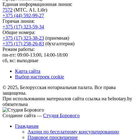
Единая информационная линия:
7572
(МТС, A1, Life)
+375 (44) 592-99-27
Горячая линия:
+375 (17) 323-59-34
Общие номера:
+375 (17) 323-38-23
(приемная)
+375 (17) 258-26-83
(бухгалтерия)
Режим работы:
пн-пт: 09:00-13:00, 14:00-18:00
сб, вс: выходные
Карта сайта
Выбор настроек cookie
© 2025, Белорусская нотариальная палата. Все права
защищены.
При использовании материалов сайта ссылка на belnotary.by
обязательна
Создание сайта —
Студия Борового
Гражданам
Акции по бесплатному консультированию
Правовое просвещение