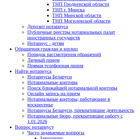
ТНП Гродненской области
ТНП г. Минска
ТНП Минской области
ТНП Могилевской области
Депозит нотариуса
Публичные реестры нотариальных палат
иностранных государств
Нотариус - детям
Обращения граждан и юрлиц
Порядок рассмотрения обращений
Личный прием
Прямая телефонная линия
Найти нотариуса
Нотариусы Беларуси
Нотариальные конторы
Поиск ближайшей нотариальной конторы
Онлайн запись на прием
Нотариальные конторы, работающие в
воскресенье
Нотариусы Беларуси, прекратившие деятельность
Нотариальные бюро, прекратившие работу с
1.01.2026
Вопрос нотариусу
Часто задаваемые вопросы
Завещание