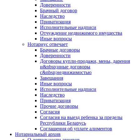
Доверенности
Брачный договор
Наследство
Приватизация
Исполнительные надписи
Отчуждение недвижимого имущества
Иные вопросы
Нотариус отвечает
Брачные договоры
Доверенности
Договоры купли-продажи, мены, дарения
и&nbsp;иные договоры
с&nbsp;недвижимостью
Завещания
Иные вопросы
Исполнительные надписи
Наследство
Приватизация
Прочие договоры
Согласия
Согласия на выезд ребенка за пределы
Республики Беларусь
Соглашения об уплате алиментов
Нотариальный архив
О деятельности архивов