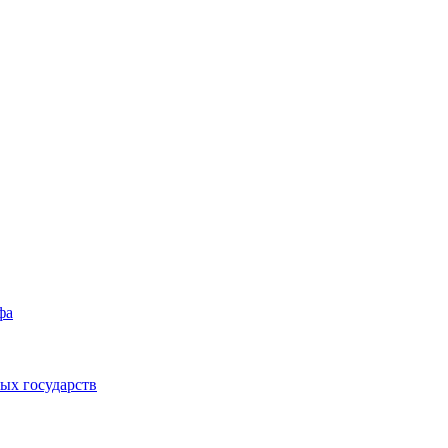
фа
ых государств