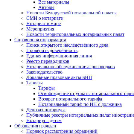
Все материалы
Авторы
Новости Белорусской нотариальной палаты
СМИ о нотариате
Нотариат в мире
Мероприятия
Новости территориальных нотариальных палат
Справочная информация
Поиск открытого наследственного дела
Проверить доверенность
Единая информационная линия
Реестр переводчиков
Нотариальное обслуживание агрогородков
Законодательство
Локальные правовые акты БНП
Тарифы
Тарифы
Освобождение от уплаты нотариального тари
Возврат нотариального тарифа
Нотариальный тариф по ИН с должника
Депозит нотариуса
Публичные реестры нотариальных палат иностранн
Нотариус - детям
Обращения граждан
Порядок рассмотрения обращений