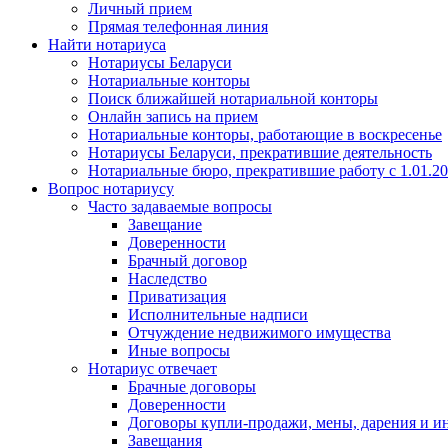
Личный прием
Прямая телефонная линия
Найти нотариуса
Нотариусы Беларуси
Нотариальные конторы
Поиск ближайшей нотариальной конторы
Онлайн запись на прием
Нотариальные конторы, работающие в воскресенье
Нотариусы Беларуси, прекратившие деятельность
Нотариальные бюро, прекратившие работу с 1.01.2
Вопрос нотариусу
Часто задаваемые вопросы
Завещание
Доверенности
Брачный договор
Наследство
Приватизация
Исполнительные надписи
Отчуждение недвижимого имущества
Иные вопросы
Нотариус отвечает
Брачные договоры
Доверенности
Договоры купли-продажи, мены, дарения и и
Завещания